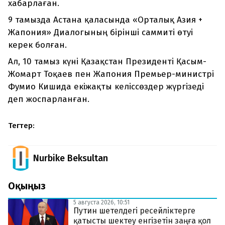
хабарлаған.
9 тамызда Астана қаласында «Орталық Азия +
Жапония» Диалогының бірінші саммиті өтуі
керек болған.
Ал, 10 тамыз күні Қазақстан Президенті Қасым-
Жомарт Тоқаев пен Жапония Премьер-министрі
Фумио Кишида екіжақты келіссөздер жүргізеді
деп жоспарланған.
Тегтер:
Nurbike Beksultan
Оқыңыз
5 августа 2026, 10:51
Путин шетелдегі ресейліктерге
қатысты шектеу енгізетін заңға қол