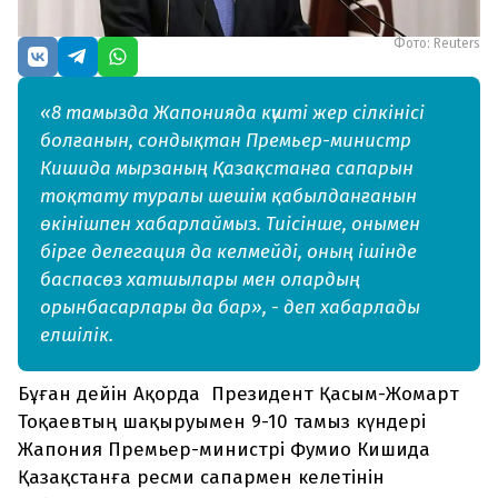
Фото: Reuters
«8 тамызда Жапонияда күшті жер сілкінісі
болғанын, сондықтан Премьер-министр
Кишида мырзаның Қазақстанға сапарын
тоқтату туралы шешім қабылданғанын
өкінішпен хабарлаймыз. Тиісінше, онымен
бірге делегация да келмейді, оның ішінде
баспасөз хатшылары мен олардың
орынбасарлары да бар», - деп хабарлады
елшілік.
Бұған дейін Ақорда Президент Қасым-Жомарт
Тоқаевтың шақыруымен 9-10 тамыз күндері
Жапония Премьер-министрі Фумио Кишида
Қазақстанға ресми сапармен келетінін