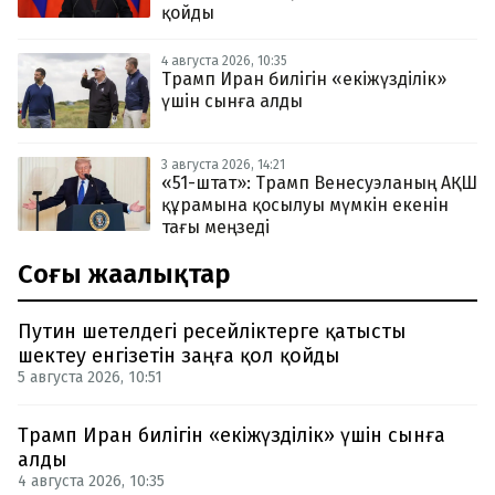
қойды
4 августа 2026, 10:35
Трамп Иран билігін «екіжүзділік»
үшін сынға алды
3 августа 2026, 14:21
«51-штат»: Трамп Венесуэланың АҚШ
құрамына қосылуы мүмкін екенін
тағы меңзеді
Соңғы жаңалықтар
Путин шетелдегі ресейліктерге қатысты
шектеу енгізетін заңға қол қойды
5 августа 2026, 10:51
Трамп Иран билігін «екіжүзділік» үшін сынға
алды
4 августа 2026, 10:35