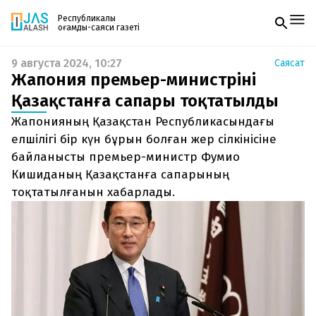
Республикалық
қоғамдық-саяси газеті
9 августа 2024, 10:27
Саясат
Жаңалықтар
Жапония премьер-министрінің
Спорт
Газетке жазылу
Live
Қазақстанға сапары тоқтатылды
PDF форматтағы газетті ай сайын электронды
Руханият
Жапонияның Қазақстан Республикасындағы
поштаңызға алып отырыңыз. Жаңа нөмір
Аймақ
шыққан сәтте сізге бірден жіберіледі. Тек email
елшілігі бір күн бұрын болған жер сілкінісіне
Архив
енгізіңіз, біз қалғанын өзіміз жібереміз.
Заң және тәртіп
байланысты премьер-министр Фумио
Кишиданың Қазақстанға сапарының
Редакциямен байланыс
тоқтатылғанын хабарлады.
+7 708 604 51 06
Жарнама бөлімі
+7 701 220 64 52
Пошта
zhasalash100@gmail.com