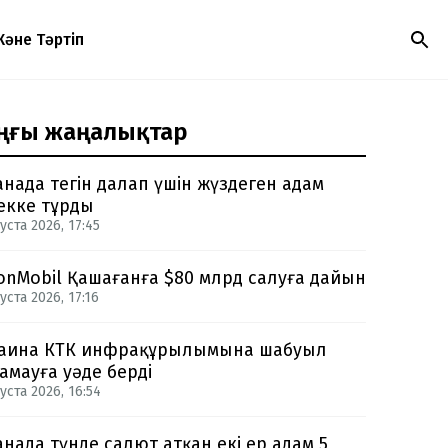
Және Тәртіп
ңғы жаңалықтар
анада тегін далап үшін жүздеген адам
екке тұрды
уста 2026, 17:45
onMobil Қашағанға $80 млрд салуға дайын
уста 2026, 17:16
аина КТК инфрақұрылымына шабуыл
амауға уәде берді
уста 2026, 16:54
анада түнде салют атқан екі ер адам 5