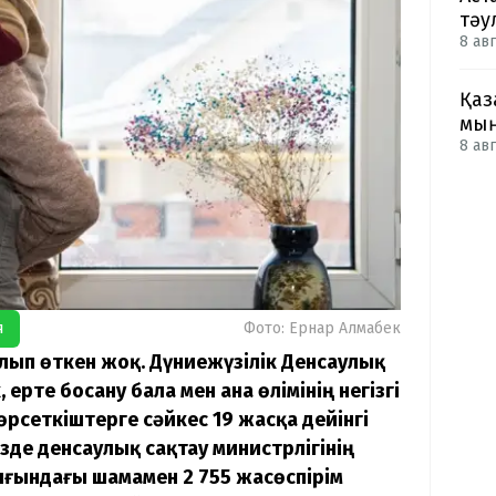
тәу
8 авг
Қаз
мың
8 авг
я
Фото: Ернар Алмабек
налып өткен жоқ. Дүниежүзілік Денсаулық
ерте босану бала мен ана өлімі­нің негізгі
өрсеткіштерге сәйкес 19 жасқа дейінгі
із­де денсаулық сақтау министрлігінің
ығындағы шамамен 2 755 жасөспірім