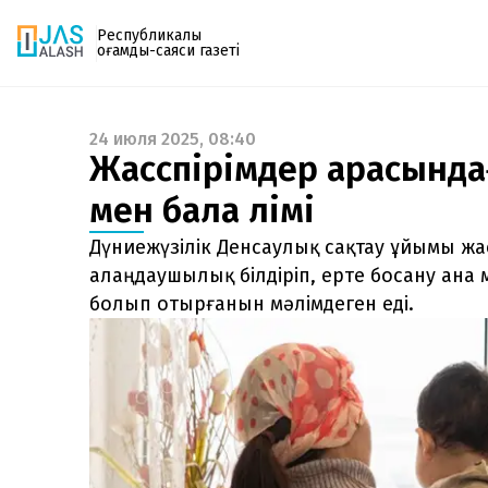
Республикалық
қоғамдық-саяси газеті
24 июля 2025, 08:40
Газетке жазылу
Жасөспірімдер арасында
PDF форматтағы газетті ай сайын электронды
мен бала өлімі
поштаңызға алып отырыңыз. Жаңа нөмір
шыққан сәтте сізге бірден жіберіледі. Тек email
Дүниежүзілік Денсаулық сақтау ұйымы жас
енгізіңіз, біз қалғанын өзіміз жібереміз.
алаңдаушылық білдіріп, ерте босану ана мен
болып отырғанын мәлімдеген еді.