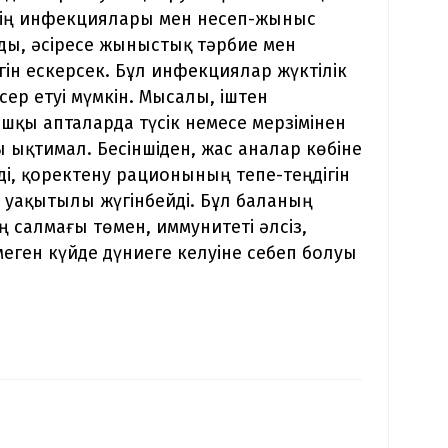
нің инфекциялары мен несеп-жыныс
ды, әсіресе жыныстық тәрбие мен
гін ескерсек. Бұл инфекциялар жүктілік
сер етуі мүмкін. Мысалы, іштен
шқы апталарда түсік немесе мерзімінен
 ықтимал. Бесіншіден, жас аналар көбіне
ді, қоректену рационының тепе-теңдігін
 уақытылы жүгінбейді. Бұл баланың
ің салмағы төмен, иммунитеті әлсіз,
меген күйде дүниеге келуіне себеп болуы