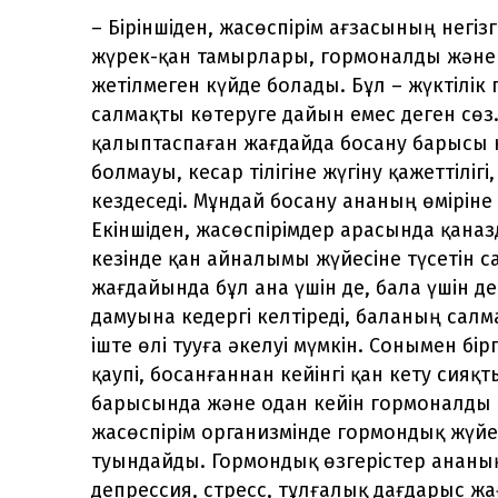
– Біріншіден, жасөспірім ағзасының негіз
жүрек-қан тамырлары, гормоналды және 
жетілмеген күйде болады. Бұл – жүктілік 
салмақты көтеруге дайын емес деген сөз.
қалыптаспаған жағдайда босану барысы 
болмауы, кесар тілігіне жүгіну қажеттіліг
кездеседі. Мұндай босану ананың өміріне д
Екіншіден, жасөспірімдер арасында қаназд
кезінде қан айналымы жүйесіне түсетін 
жағдайында бұл ана үшін де, бала үшін д
дамуына кедергі келтіреді, баланың сал
іште өлі тууға әкелуі мүмкін. Сонымен бірг
қаупі, босанғаннан кейінгі қан кету сия
барысында және одан кейін гормоналды т
жасөспірім организмінде гормондық жүйе
туындайды. Гормондық өзгерістер ананың
депрессия, стресс, тұлғалық дағдарыс 