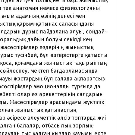
і деп айтуға толық негіз бар. Жыныстық
біз тек анатомия немесе физиологияны
 ұғым адамның өзінің денесі мен
ныстық қарым-қатынас саласындағы
ралдарын дұрыс пайдалана алуы, сондай-
моральдық дайын болуы секілді кең
а жасөспірімдер өздерінің жыныстық
рыс түсінбей, бұл өзгерістерге қатысты
 қоса, қоғамдағы жыныстық тақырыптың
 сөйлеспеу, мектеп бағдарламасында
мауы жастардың бұл салада ақпаратсыз
асөспірімдер эмоционалды тұрғыда да
ебепті олар өз әрекеттерінің салдарын
ды. Жасөспірімдер арасындағы жүктілік
болған жыныстық қатынастың
 әсіресе әлеуметтік әлсіз топтарда жиі
 қалған балалар, отбасылық зорлық-
лдаудан тыс қалған қыздар қауымы ерте