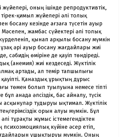
гі жүйелері, оның ішінде репродуктивтік,
тірек-қимыл жүйелері әлі толық
пен босану кезінде ағзаға түсетін ауыр
 Мәселен, жамбас сүйектері әлі толық
күрделеніп, қынап арқылы босану мүмкін
і, ұзақ әрі ауыр босану жағдайлары жиі
е, сәбидің өміріне де қауіп төндіреді.
ық (анемия) жиі кездеседі. Жүктілік
салмақ артады, ал темір тапшылығы
е қауіпті. Қаназдық ұрықтың дұрыс
мағы төмен болып туылуына немесе тіпті
е бұл анада әлсіздік, бас айналу, түсік
қты асқынулар тудыруы ықтимал. Жүктілік
еңгерімсіздік орын алуы мүмкін. Бұл
 әлі тұрақты жұмыс істемегендіктен
 психоэмоциялық күйіне әсер етіп,
жағдайларын ушықтыруы мүмкін. Оның