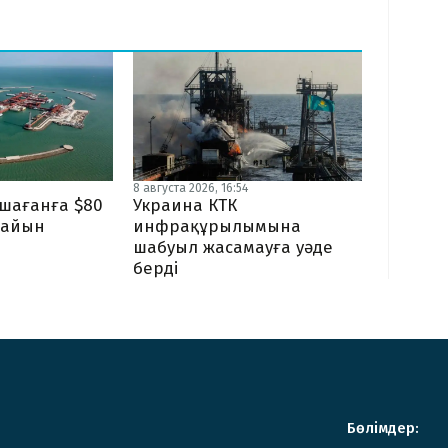
8 августа 2026, 16:54
ашағанға $80
Украина КТК
дайын
инфрақұрылымына
шабуыл жасамауға уәде
берді
Бөлімдер: