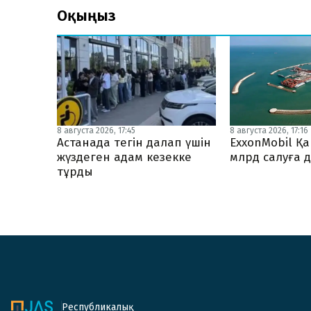
Оқыңыз
8 августа 2026, 17:45
8 августа 2026, 17:16
Астанада тегін далап үшін
ExxonMobil Қ
жүздеген адам кезекке
млрд салуға 
тұрды
Республикалық