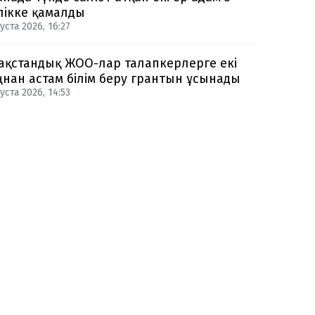
лікке қамалды
уста 2026, 16:27
ақстандық ЖОО-лар талапкерлерге екі
нан астам білім беру грантын ұсынады
уста 2026, 14:53