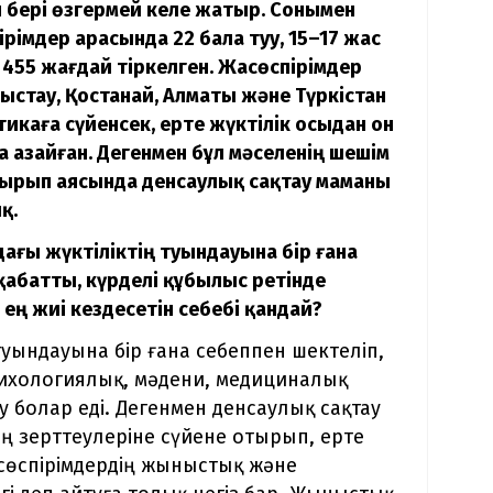
ан бері өзгермей келе жатыр. Сонымен
ірімдер арасында 22 бала туу, 15–17 жас
455 жағдай тіркелген. Жасөспірімдер
ыстау, Қостанай, Алматы және Түркістан
тикаға сүйенсек, ерте жүктілік осыдан он
 азайған. Дегенмен бұл мәселенің шешім
ақырып аясында денсаулық сақтау маманы
қ.
ағы жүктіліктің туындауына бір ғана
пқабатты, күрделі құбылыс ретінде
 ең жиі кездесетін себебі қандай?
туындауына бір ғана себеппен шектеліп,
сихологиялық, мәдени, медициналық
болар еді. Дегенмен денсаулық сақтау
 зерттеулеріне сүйене отырып, ерте
жасөспірімдердің жыныстық және