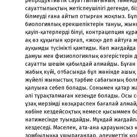
репродуктивтік сауаттылығының төмендіг
сауаттылықтың жетіспеушілігі дегенде, 
білмеуді ғана айтып отырған жоқпыз. Бұл
биологиялық ерекшеліктерін тануы, жы
қауіп-қатерлерді білуі, контрацепция құ
ақ өз құқығын қорғап, «жоқ» деп айтуға 
ауқымды түсінікті қамтиды. Көп жағдайд
дамуы мен физиологиялық өзгерістерін дұ
сауатты шешім қабылдай алмайды. Бұған
жабық күйі, отбасында бұл жөнінде ашық
жүйелі жыныстық тәрбие сабағының бол
қалуына себеп болады. Сонымен қатар ж
әлі тұрақталмаған кезеңде болады. Осы с
ұзақ мерзімді көзқараспен бағалай алмай
көбіне кездейсоқтық немесе қысыммен 
нәтижесінде туындайды. Мұндай жағдайлар
кездеседі. Мәселен, ата-ана қарауынсыз
зомбылыққа ұшырағандар, әлеуметтік қо