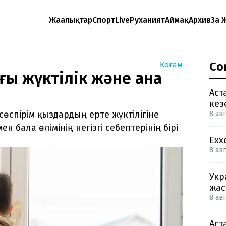
Жаңалықтар
Спорт
Live
Руханият
Аймақ
Архив
Заң 
Со
Қоғам
ғы жүктілік және ана
Аст
кез
өспірім қыздардың ерте жүктілігіне
8 авг
 бала өлімінің не­гіз­гі себептерінің бірі
Exx
8 авг
Укр
жас
8 авг
Аст