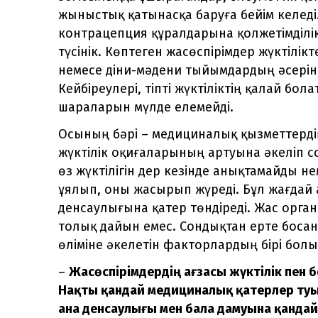
жыныстық қатынасқа баруға бейім келеді
контрацепция құралдарына қолжетімділік
түсінік. Көптеген жасөспірімдер жүктілік
немесе діни-мәдени тыйымдардың әсерін
Кейбіреулері, тіпті жүктіліктің қалай бол
шараларын мүлде елемейді.
Осының бәрі – медициналық қызметтердің 
жүктілік оқиғаларының артуына әкеліп с
өз жүктілігін дер кезінде анықтамайды н
ұялып, оны жасырып жүреді. Бұл жағдай
денсаулығына қатер төндіреді. Жас орга
толық дайын емес. Сондықтан ерте босану
өліміне әкелетін факторлардың бірі болы
–
Жасөспірімдердің ағзасы жүктілік пен 
Нақты қандай медициналық қатерлер туы
ана денсаулығы мен бала дамуына қандай 