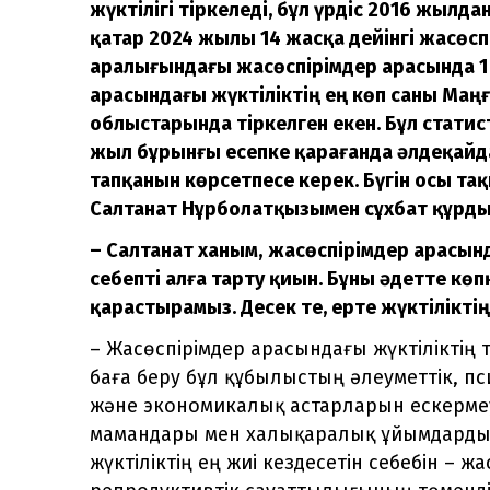
жүктілігі тіркеледі, бұл үрдіс 2016 жылд
қатар 2024 жылы 14 жасқа дейінгі жасөс­п
аралығындағы жасөспірімдер арасында 1 
арасындағы жүктіліктің ең көп саны Маңғ
облыстарында тіркелген екен. Бұл статис
жыл бұрынғы есепке қарағанда әлдеқайда
тапқанын көрсетпесе керек. Бүгін осы т
Салтанат Нұрболатқызымен сұхбат құрды
– Салтанат ханым,
жасөспірімдер арасынд
себепті алға тарту қиын. Бұны әдетте кө
қарастырамыз. Десек те, ерте жүктіліктің
– Жасөспірімдер арасындағы жүктіліктің 
баға беру бұл құбылыстың әлеуметтік, п
және экономикалық астарларын ескермеу 
мамандары мен халықаралық ұйымдардың
жүктіліктің ең жиі кездесетін себебін – 