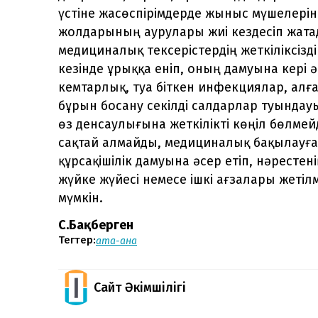
үстіне жасөспірімдерде жыныс мүшелері
жолдарының аурулары жиі кездесіп жата
медициналық тексерістердің жеткіліксізді
кезінде ұрыққа еніп, оның дамуына кері ә
кемтарлық, туа біткен инфекциялар, алға
бұрын босану секілді салдарлар туындауы
өз денсаулығына жеткілікті көңіл бөлмей
сақтай алмайды, медициналық бақылауға
құрсақішілік дамуына әсер етіп, нәрестен
жүйке жүйесі немесе ішкі ағзалары жетіл
мүмкін.
С.Бақберген
Тегтер:
ата-ана
Сайт Әкімшілігі