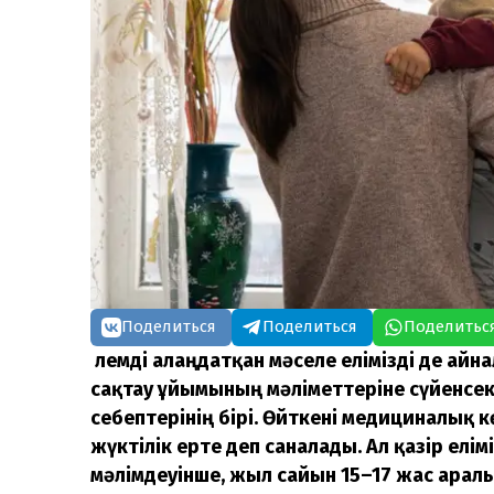
Поделиться
Поделиться
Поделитьс
Әлемді алаң­датқан мәселе елімізді де ай
сақ­тау ұйымының мәліметтеріне сүйенсек, 
себептерінің бірі. Өйткені медициналық к
жүктілік ерте деп саналады. Ал қазір елім
мәлімдеуінше, жыл сайын 15–17 жас арал