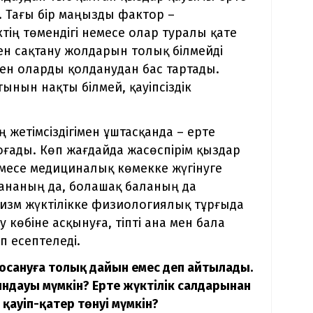
. Тағы бір маңызды фактор –
тің төмендігі немесе олар туралы қате
тен сақтану жолдарын толық білмейді
ен оларды қолданудан бас тартады.
атынын нақты білмей, қауіпсіздік
жетімсіздігімен ұштасқанда – ерте
оғады. Көп жағдайда жасөспірім қыздар
емесе медициналық көмекке жүгінуге
 ананың да, болашақ баланың да
низм жүктілікке физиологиялық тұрғыда
 көбіне асқынуға, тіпті ана мен бала
п есептеледі.
босануға толық дайын емес деп айтылады.
ндауы мүмкін? Ерте жүктілік салдарынан
қауіп-қатер төнуі мүмкін?