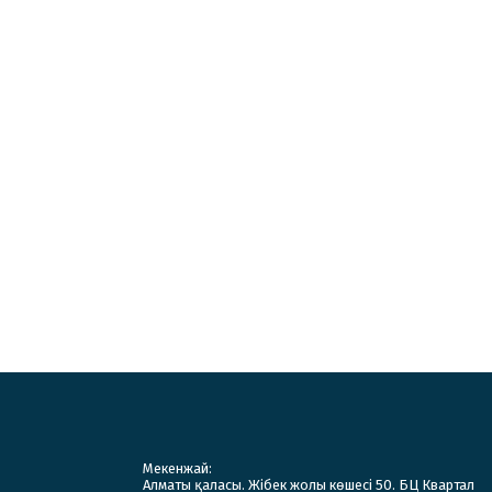
Мекенжай:
Алматы қаласы. Жібек жолы көшесі 50. БЦ Квартал