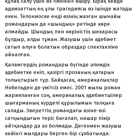
құлақ салу үшін өз «менін» өшіру. Бірақ кейде
адамзаттың ең ұлы трагедиясы өз ішінде жатады
екен. Телониоске енді өзінің жазған шынайы
романдарын да «шындық» ретінде көре
алмайды. Шындық пен көріністің шекарасы
бұлдыр, алды тұман. Жазушы үшін әдебиет
сатып алуға болатын образдар спектакліне
айналған.
Қаламгердің романдары бүгінде әлемдік
әдебиетке еніп, қазіргі прозаның қатарын
толықтырып тұр. Байқасақ, америкалықтар
Нобельден де үмітсіз емес. 2001 жылы роман
жарияланған соң, америкалық әдебиетшілер
шығарманың күрделі құрылымын талқыға
салады. Эвереттің романдағы өзіне-өзі
сатқындығын теріс бағалап, нашар пікір
айтқандар да аз болмады. Дегенмен жазушы
кейінгі жылдары берген бір сұхбатында: