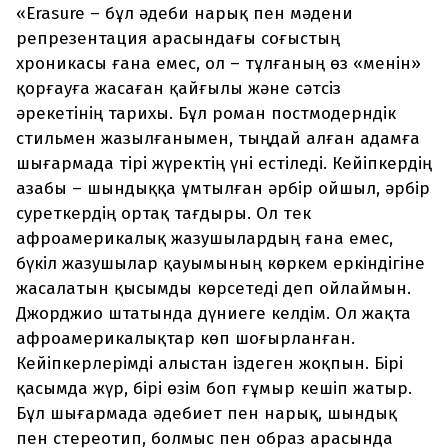
«Erasure – бұл әдеби нарық пен мәдени
репрезентация арасындағы соғыстың
хроникасы ғана емес, ол – тұлғаның өз «менін»
қорғауға жасаған қайғылы және сәтсіз
әрекетінің тарихы. Бұл роман постмодерндік
стильмен жазылғанымен, тыңдай алған адамға
шығармада тірі жүректің үні естіледі. Кейіпкердің
азабы – шындыққа ұмтылған әрбір ойшыл, әрбір
суреткердің ортақ тағдыры. Ол тек
афроамерикалық жазушылардың ғана емес,
бүкіл жазушылар қауымының көркем еркіндігіне
жасалатын қысымды көрсетеді деп ойлаймын.
Джорджио штатында дүниеге келдім. Ол жақта
афроамерикалықтар көп шоғырланған.
Кейіпкерлерімді алыстан іздеген жоқпын. Бірі
қасымда жүр, бірі өзім боп ғұмыр кешіп жатыр.
Бұл шығармада әдебиет пен нарық, шындық
пен стереотип, болмыс пен образ арасында