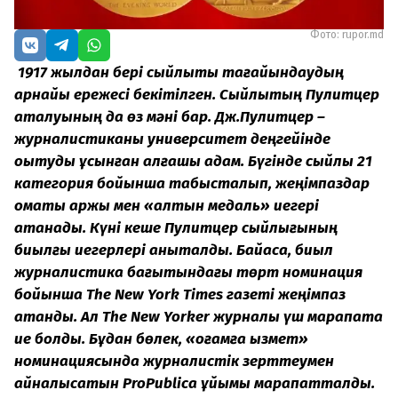
Фото: rupor.md
1917 жылдан бері сыйлықты тағайындаудың
арнайы ережесі бекітілген. Сыйлықтың Пулитцер
аталуының да өз мәні бар. Дж.Пулитцер –
журналистиканы университет деңгейінде
оқытуды ұсынған алғашқы адам. Бүгінде сыйлық 21
категория бойынша табысталып, жеңімпаздар
қомақты қаржы мен «алтын медаль» иегері
атанады. Күні кеше Пулитцер сыйлығының
биылғы иегерлері анықталды. Байқасақ, биыл
журналистика бағытындағы төрт номинация
бойынша The New York Times газеті жеңімпаз
атанды. Ал The New Yorker журналы үш марапатқа
ие болды. Бұдан бөлек, «қоғамға қызмет»
номинациясында журналистік зерттеумен
айналысатын ProPublica ұйымы марапатталды.