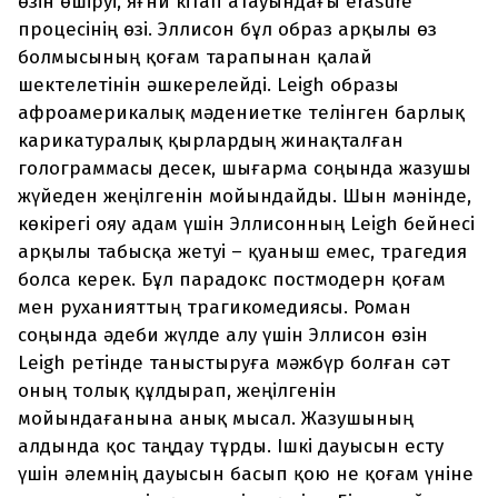
өзін өшіруі, яғни кітап атауындағы erasure
процесінің өзі. Эллисон бұл образ арқылы өз
болмысының қоғам тарапынан қалай
шектелетінін әшкерелейді. Leigh образы
афроамерикалық мәдениетке телінген барлық
карикатуралық қырлардың жинақталған
голограммасы десек, шығарма соңында жазушы
жүйеден жеңілгенін мойындайды. Шын мәнінде,
көкірегі ояу адам үшін Эллисонның Leigh бейнесі
арқылы табысқа жетуі – қуаныш емес, трагедия
болса керек. Бұл парадокс постмодерн қоғам
мен руханияттың трагикомедиясы. Роман
соңында әдеби жүлде алу үшін Эллисон өзін
Leigh ретінде таныстыруға мәжбүр болған сәт
оның толық құлдырап, жеңілгенін
мойындағанына анық мысал. Жазушының
алдында қос таңдау тұрды. Ішкі дауысын есту
үшін әлемнің дауысын басып қою не қоғам үніне