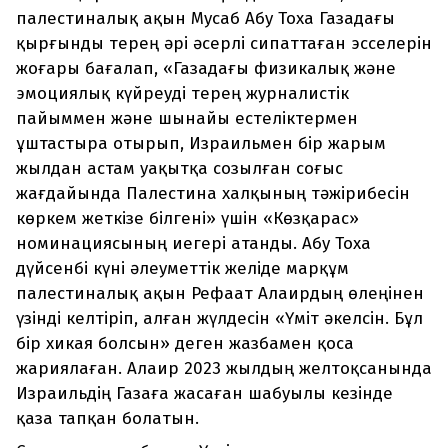
палестиналық ақын Мусаб Абу Тоха Газадағы
қырғынды терең әрі әсерлі сипаттаған эсселерін
жоғары бағалап, «Газадағы физикалық және
эмоциялық күйреуді терең журналистік
пайыммен және шынайы естеліктермен
ұштастыра отырып, Израильмен бір жарым
жылдан астам уақытқа созылған соғыс
жағдайында Палестина халқының тәжірибесін
көркем жеткізе білгені» үшін «Көзқарас»
номинациясының иегері атанды. Абу Тоха
дүйсенбі күні әлеуметтік желіде марқұм
палеcтиналық ақын Рефаат Алаирдың өлеңінен
үзінді келтіріп, алған жүлдесін «Үміт әкелсін. Бұл
бір хикая болсын» деген жазбамен қоса
жариялаған. Алаир 2023 жылдың желтоқсанында
Израильдің Газаға жасаған шабуылы кезінде
қаза тапқан болатын.