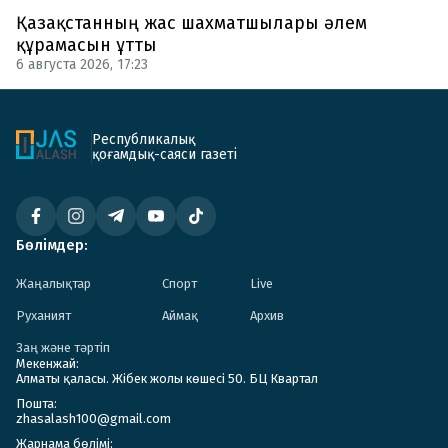
Қазақстанның жас шахматшылары әлем
құрамасын ұтты
6 августа 2026, 17:23
Республикалық
қоғамдық-саяси газеті
Бөлімдер:
Жаңалықтар
Спорт
Live
Руханият
Аймақ
Архив
Заң және тәртіп
Мекенжай:
Алматы қаласы. Жібек жолы көшесі 50. БЦ Квартал
Пошта:
zhasalash100@gmail.com
Жарнама бөлімі: