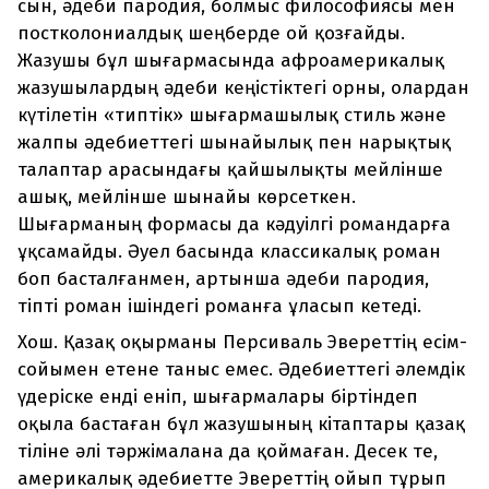
сын, әдеби пародия, болмыс философиясы мен
постколониалдық шеңберде ой қозғайды.
Жазушы бұл шығармасында афроамерикалық
жазушылардың әдеби кеңістіктегі орны, олардан
күтілетін «типтік» шығармашылық стиль және
жалпы әдебиеттегі шынайылық пен нарықтық
талаптар арасындағы қайшылықты мейлінше
ашық, мейлінше шынайы көрсеткен.
Шығарманың формасы да кәдуілгі романдарға
ұқсамайды. Әуел басында классикалық роман
боп басталғанмен, артынша әдеби пародия,
тіпті роман ішіндегі романға ұласып кетеді.
Хош. Қазақ оқырманы Персиваль Эвереттің есім-
сойымен етене таныс емес. Әдебиеттегі әлемдік
үдеріске енді еніп, шығармалары біртіндеп
оқыла бастаған бұл жазушының кітаптары қазақ
тіліне әлі тәржімалана да қоймаған. Десек те,
америкалық әдебиетте Эвереттің ойып тұрып