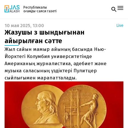
Республикалық
қоғамдық-саяси газеті
10 мая 2025, 13:00
Live
Жаңалықтар
Жазушы өз шындығынан
Спорт
Газетке жазылу
Live
айырылған сәтте
PDF форматтағы газетті ай сайын электронды
Руханият
Жыл сайын мамыр айының басында Нью-
поштаңызға алып отырыңыз. Жаңа нөмір
Аймақ
шыққан сәтте сізге бірден жіберіледі. Тек email
Йорктегі Колумбия университетінде
Архив
енгізіңіз, біз қалғанын өзіміз жібереміз.
Заң және тәртіп
Американың журналистика, әдебиет және
музыка саласының үздіктері Пулитцер
Редакциямен байланыс
сыйлығымен марапатталады.
+7 708 604 51 06
Жарнама бөлімі
+7 701 220 64 52
Пошта
zhasalash100@gmail.com