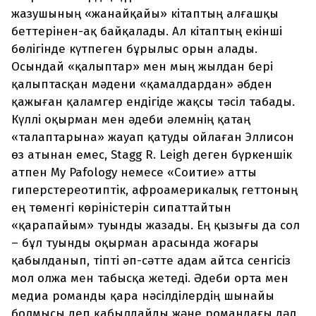
жазушының «жанайқайы» кітаптың алғашқы
беттерінен-ақ байқалады. Ал кітаптың екінші
бөлігінде күтпеген бұрылыс орын алады.
Осындай «қалыптар» мен мың жылдан бері
қалыптасқан мәдени «қамалдардан» әбден
қажыған қаламгер ендігіде жақсы тәсіл табады.
Күллі оқырман мен әдеби әлемнің қатаң
«талаптарына» жауап қатуды ойлаған Эллисон
өз атынан емес, Stagg R. Leigh деген бүркеншік
атпен My Pafology немесе «Соитие» атты
гиперстереотиптік, афроамерикалық геттоның
ең төменгі көріністерін сипаттайтын
«қарапайым» туынды жазады. Ең қызығы да сол
– бұл туынды оқырман арасында жоғары
қабылданып, тіпті әп-сәтте адам айтса сенгісіз
мол олжа мен табысқа жетеді. Әдеби орта мен
медиа романды қара нәсілділердің шынайы
болмысы деп қабылдайды және романдағы дәл