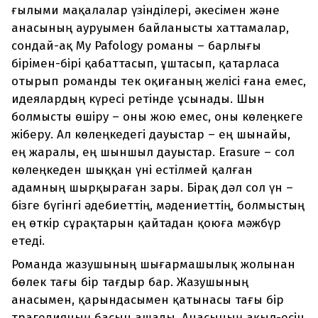
ғылыми мақалалар үзінділері, әкесімен және
анасының ауруымен байланысты хаттамалар,
сондай-ақ My Pafology романы – барлығы
бірімен-бірі қабаттасып, ұштасып, қатарласа
отырып романды тек оқиғаның желісі ғана емес,
идеялардың күресі ретінде ұсынады. Шын
болмысты өшіру – оны жою емес, оны көлеңкеге
жіберу. Ал көлеңкедегі дауыстар – ең шынайы,
ең жаралы, ең шыншыл дауыстар. Erasure – сол
көлеңкеден шыққан үні естілмей қалған
адамның шырқыраған зары. Бірақ дәл сол үн –
бізге бүгінгі әдебиеттің, мәдениеттің, болмыстың
ең өткір сұрақтарын қайтадан қоюға мәжбүр
етеді.
Романда жазушының шығармашылық жолынан
бөлек тағы бір тағдыр бар. Жазушының
анасымен, қарындасымен қатынасы тағы бір
трагедияның басын ашады. Анасының ақыл-есін