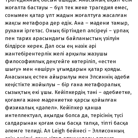
жоғалта бастауы – бұл тек жеке трагедия емес,
сонымен қатар ұлт жадын жоғалтуға жасалған
жақсы метафора дер едік. Ана – мәдени тамыр,
рухани іргетас. Оның біртіндеп әлсіреуі – ұрпақ
пен тарих арасындағы байланыстың үзілуін
білдірсе керек. Дәл осы ең нәзік әрі
жантебірентерлік желі арқылы жазушы
философиялық деңгейге көтеріліп, «естен
шығу» мен «өшіру» ұғымдарын қатар қояды.
Анасының естен айырылуы мен Элсиннің әдеби
кеңістікте жойылуы – бір ғана метафоралық
сызықтың екі ұшы. Кейіпкердің тәні – әдебиетке,
қоғамға және мәдениетке қарсы қойылған
физикалық «дәлел». Кейіпкер қанша
интеллектуал, ақылды болса да, терісінің түсі
салдарынан қоғам оны басқа тапқа, тіпті басқа
әлемге телиді. Ал Leigh бейнесі – Эллисонның