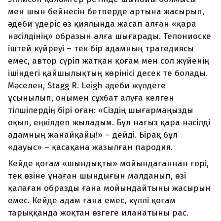
мен шын бейнесін бетперде артына жасырып,
әдеби үдеріс өз қиялында жасап алған «қара
нәсілдінің» образын алға шығарады. Телониоске
іштей күйреуі – тек бір адамның трагедиясы
емес, автор сүріп жатқан қоғам мен сол жүйенің
ішіндегі қайшылықтың көрінісі десек те болады.
Мәселен, Stagg R. Leigh әдеби жүлдеге
ұсынылып, онымен сұхбат алуға келген
тілшілердің бірі оған: «Сіздің шығармаңызды
оқып, еңкілдеп жыладым. Бұл нағыз қара нәсілді
адамның жанайқайы!» – дейді. Бірақ бұл
«дауыс» – қасақана жазылған пародия.
Кейде қоғам «шындықты» мойындағаннан гөрі,
тек өзіне ұнаған шындығын малданып, өзі
қалаған образды ғана мойындайтыны жасырын
емес. Кейде адам ғана емес, күллі қоғам
тарыққанда жоқтан өзгеге иланатыны рас.