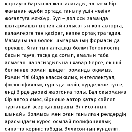
қорғауға барынша жанталасады, ал тағы бір
жағынан әдеби ортада танылу үшін «өзін»
жоғалтуға мәжбүр. Бұл – дәл осы заманда
шығармашылықпен айналысатын көп авторға,
қаламгерге тән қасірет, көпке ортақ трагедия.
Мазмұнынан бөлек, шығарманың формасы да
ерекше. Кітаптың алғашқы бөлімі Телониостің
басын тауға, тасқа да соғып, амалын таба
алмаған шарасыздығынан хабар берсе, екінші
бөлімінде роман ішіндегі романды оқимыз.
Роман тілі бірде классикалық, интеллектуал,
философиялық тұрғыда келіп, күрделене түссе,
енді бірде дөрекі жаргонға толы. Бұл оқырманға
бір автор емес, бірнеше автор қатар сөйлеп
тұрғандай әсер қалдырады. Эллисонның
шынайы болмысы мен оған танылған рөлдердің
арасындағы күресі осылай полифониялық
сипатта көрініс табады. Эллисонның күнделігі,