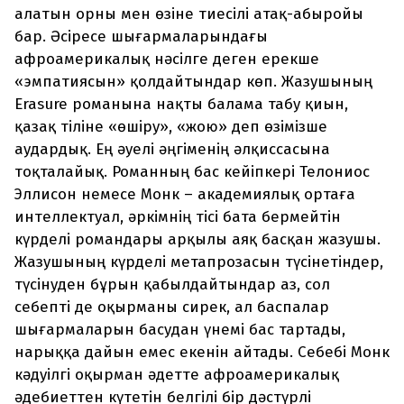
алатын орны мен өзіне тиесілі атақ-абыройы
бар. Әсіресе шығармаларындағы
афроамерикалық нәсілге деген ерекше
«эмпатиясын» қолдайтындар көп. Жазушының
Erasure романына нақты балама табу қиын,
қазақ тіліне «өшіру», «жою» деп өзімізше
аудардық. Ең әуелі әңгіменің әлқиссасына
тоқталайық. Романның бас кейіпкері Телониос
Эллисон немесе Монк – академиялық ортаға
интеллектуал, әркімнің тісі бата бермейтін
күрделі романдары арқылы аяқ басқан жазушы.
Жазушының күрделі метапрозасын түсінетіндер,
түсінуден бұрын қабылдайтындар аз, сол
себепті де оқырманы сирек, ал баспалар
шығармаларын басудан үнемі бас тартады,
нарыққа дайын емес екенін айтады. Себебі Монк
кәдуілгі оқырман әдетте афроамерикалық
әдебиеттен күтетін белгілі бір дәстүрлі