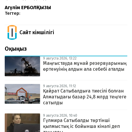
Ақгүлім ЕРБОЛҚЫЗЫ
Тегтер:
Сайт Әкімшілігі
Оқыңыз
9 августа 2026, 13:22
Маңғыстауда мұнай резервуарының
өртенуінің алдын ала себебі аталды
9 августа 2026, 11:12
Қайрат Сатыбалдыға тиесілі болған
Алматыдағы базар 24,8 млрд теңгеге
сатылды
9 августа 2026, 10:40
Гүлмира Сатыбалды төртінші
қылмыстық іс бойынша кінәлі деп