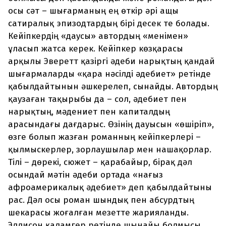
осы сәт – шығарманың ең өткір әрі ащы
сатиралық эпизодтардың бірі десек те болады.
Кейіпкердің «даусы» автордың «менімен»
ұласып жатса керек. Кейіпкер көзқарасы
арқылы Эверетт қазіргі әдеби нарықтың қандай
шығармаларды «қара нәсілді әдебиет» ретінде
қабылдайтынын әшкерелеп, сынайды. Автордың
қаузаған тақырыбы да – сол, әдебиет пен
нарықтың, мәдениет пен капиталдың
арасындағы дағдарыс. Өзінің дауысын «өшіріп»,
өзге болып жазған романның кейіпкерлері –
қылмыскерлер, зорлаушылар мен нашақорлар.
Тілі – дөрекі, сюжет – қарабайыр, бірақ дәл
осындай мәтін әдеби ортада «нағыз
афроамерикалық әдебиет» деп қабылдайтыны
рас. Дәл осы роман шындық пен абсурдтың
шекарасы жоғалған мезетте жарияланды.
Эллисон қаламгер ретінде шынайы болмысы