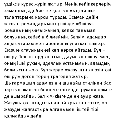
үздіксіз күрес жүріп жатыр. Менің кейіпкерлерім
заманның әдебиетке қоятын «ыңғайлы»
талаптарына қарсы тұрады. Осыған дейін
жазған романдарымның ішінде «Өшіру»
романының бағы жанып, көпке танымал
болуының себебін білмеймін. Бәлкім, адамдар
ащы сатирам мен иронияны ұнатқан шығар.
Erasure атауының өзі көп нәрсе айтады. Бұл –
өшіру. Тек автордың атын, дауысын өшіру емес,
оның ішкі рухын, идеялық ұстанымын, адамдық
болмысын жою. Бұл жерде «жазушының өзін-өзі
өшіруі» деген терең трагедия жатыр.
Шығармашыл адам өзінің шынайы стилінен бас
тартып, жалған бейнеге енгенде, рухани өлімге
де ұшырайды. Бұл кім-кімге де ең ауыр жаза.
Жазушы өз шындығынан айырылған сәтте, ол
жазуды жалғастыра алғанымен, іштей тірі
қалмайды» дейді.