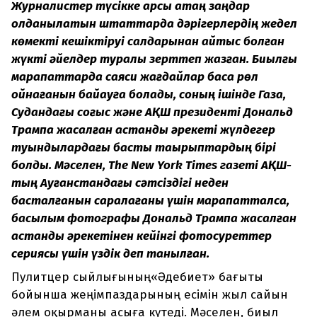
Журналистер түсікке қарсы қатаң заңдар
қолданылатын штаттарда дәрігерлердің жедел
көмекті кешіктіруі салдарынан қайтыс болған
жүкті әйелдер туралы зерттеп жазған. Биылғы
марапаттарда саяси жағдайлар баса рөл
ойнағанын байқауға болады, соның ішінде Газа,
Судандағы соғыс және АҚШ президенті Дональд
Трампқа жасалған қастандық әрекеті жүлдегер
туындылардағы басты тақырыптардың бірі
болды. Мәселен, The New York Times газеті АҚШ-
тың Ауғанстандағы сәтсіздігі неден
басталғанын саралағаны үшін марапатталса,
басылым фотографы Дональд Трампқа жасалған
қастандық әрекетінен кейінгі фотосуреттер
сериясы үшін үздік деп танылған.
Пулитцер сыйлығының«Әдебиет» бағыты
бойынша жеңімпаздарының есімін жыл сайын
әлем оқырманы асыға күтеді. Мәселен, биыл