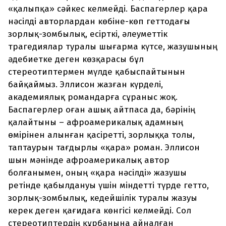
«қалыпқа» сәйкес келмейді. Баспагерлер қара
нәсілді авторлардан көбіне-көп геттодағы
зорлық-зомбылық, есірткі, әлеуметтік
трагедиялар туралы шығарма күтсе, жазушының
әдебиетке деген көзқарасы бұл
стереотиптермен мүлде қабыспайтынын
байқаймыз. Эллисон жазған күрделі,
академиялық романдарға сұраныс жоқ.
Баспагерлер оған ашық айтпаса да, бәрінің
қалайтыны – афроамерикалық адамның
өмірінен алынған қасіретті, зорлыққа толы,
таптаурын тағдырлы «қара» роман. Эллисон
шын мәнінде афроамерикалық автор
болғанымен, оның «қара нәсілді» жазушы
ретінде қабылдануы үшін міндетті түрде гетто,
зорлық-зомбылық, кедейшілік туралы жазуы
керек деген қағидаға көнгісі келмейді. Сол
стереотиптердің құрбанына айналған