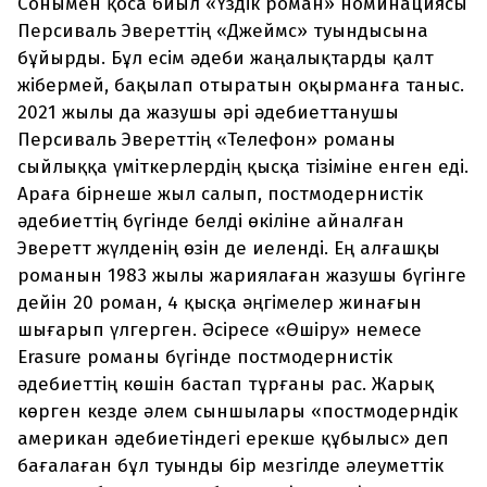
Сонымен қоса биыл «Үздік роман» номинациясы
Персиваль Эвереттің «Джеймс» туындысына
бұйырды. Бұл есім әдеби жаңалықтарды қалт
жібермей, бақылап отыратын оқырманға таныс.
2021 жылы да жазушы әрі әдебиеттанушы
Персиваль Эвереттің «Телефон» романы
сыйлыққа үміткерлердің қысқа тізіміне енген еді.
Араға бірнеше жыл салып, постмодернистік
әдебиеттің бүгінде белді өкіліне айналған
Эверетт жүлденің өзін де иеленді. Ең алғашқы
романын 1983 жылы жариялаған жазушы бүгінге
дейін 20 роман, 4 қысқа әңгімелер жинағын
шығарып үлгерген. Әсіресе «Өшіру» немесе
Erasure романы бүгінде постмодернистік
әдебиеттің көшін бастап тұрғаны рас. Жарық
көрген кезде әлем сыншылары «постмодерндік
американ әдебиетіндегі ерекше құбылыс» деп
бағалаған бұл туынды бір мезгілде әлеуметтік