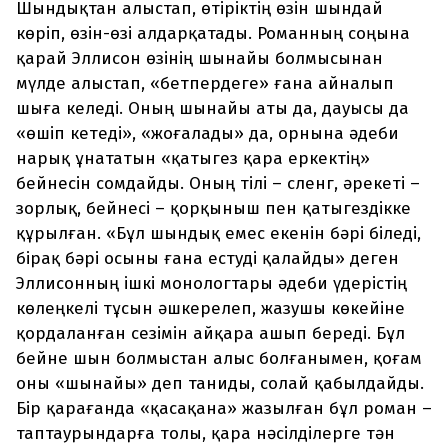
Шындықтан алыстап, өтіріктің өзін шындай
көріп, өзін-өзі алдарқатады. Романның соңына
қарай Эллисон өзінің шынайы болмысынан
мүлде алыстап, «бетпердеге» ғана айналып
шыға келеді. Оның шынайы аты да, дауысы да
«өшіп кетеді», «жоғалады» да, орнына әдеби
нарық ұнататын «қатыгез қара еркектің»
бейнесін сомдайды. Оның тілі – сленг, әрекеті –
зорлық, бейнесі – қорқыныш пен қатыгездікке
құрылған. «Бұл шындық емес екенін бәрі біледі,
бірақ бәрі осыны ғана естуді қалайды» деген
Эллисонның ішкі монологтары әдеби үдерістің
көлеңкелі тұсын әшкерелеп, жазушы көкейіне
қордаланған сезімін айқара ашып береді. Бұл
бейне шын болмыстан алыс болғанымен, қоғам
оны «шынайы» деп таниды, солай қабылдайды.
Бір қарағанда «қасақана» жазылған бұл роман –
таптаурындарға толы, қара нәсілділерге тән