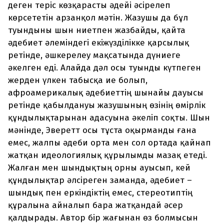
деген теріс көзқарасты әдейі әсірелеп
көрсететін арзанқол мәтін. Жазушы да бұл
туындыны шын ниетпен жазбайды, қайта
әдебиет әлеміндегі екіжүзділікке қарсылық
ретінде, әшкерелеу мақсатында дүниеге
әкелген еді. Алайда дәл осы туынды күтпеген
жерден үлкен табысқа ие болып,
афроамерикалық әдебиеттің шынайы дауысы
ретінде қабылдануы жазушының өзінің өмірлік
құндылықтарынан адасуына әкеліп соқты. Шын
мәнінде, Эверетт осы тұста оқырманды ғана
емес, жалпы әдеби орта мен сол ортада қайнап
жатқан идеологиялық құрылымды мазақ етеді.
Жалған мен шындықтың орны ауысып, кей
құндылықтар әлсіреген заманда, әдебиет –
шындық пен еркіндіктің емес, стереотиптің
құралына айналып бара жатқандай әсер
қалдырады. Автор бір жағынан өз болмысын