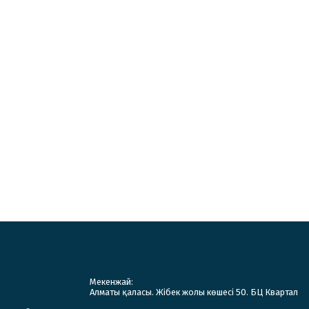
Мекенжай:
Алматы қаласы. Жібек жолы көшесі 50. БЦ Квартал