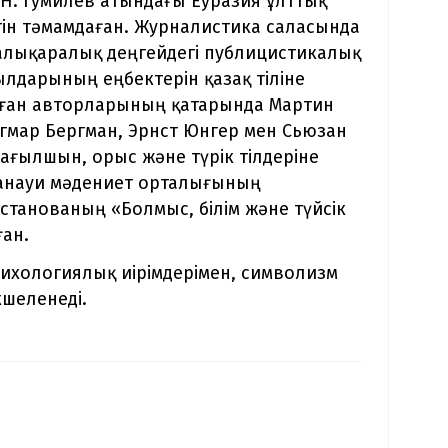
Н. Гумилев атындағы Еуразия ұлттық
тін тәмамдаған. Журналистика саласында
халықаралық деңгейдегі публицистикалық
ылдарының еңбектерін қазақ тіліне
дарған авторларының қатарында Мартин
нгмар Бергман, Эрнст Юнгер мен Сьюзан
ғылшын, орыс және түрік тілдеріне
анауи мәдениет орталығының
танованың «Болмыс, білім және түйсік
ған.
ихологиялық иірімдерімен, символизм
кшеленеді.