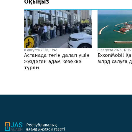
Оқыңыз
8 августа 2026, 17:45
8 августа 2026, 17:16
Астанада тегін далап үшін
ExxonMobil Қ
жүздеген адам кезекке
млрд салуға 
тұрды
Республикалық
қоғамдық-саяси газеті