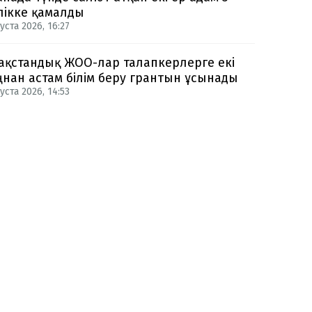
лікке қамалды
уста 2026, 16:27
ақстандық ЖОО-лар талапкерлерге екі
нан астам білім беру грантын ұсынады
уста 2026, 14:53