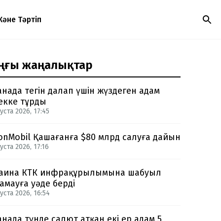
Және Тәртіп
ңғы жаңалықтар
анада тегін далап үшін жүздеген адам
екке тұрды
уста 2026, 17:45
onMobil Қашағанға $80 млрд салуға дайын
уста 2026, 17:16
аина КТК инфрақұрылымына шабуыл
амауға уәде берді
уста 2026, 16:54
анада түнде салют атқан екі ер адам 5