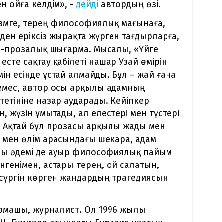
н ойға келдім», -
дейді
автордың өзі.
мге, терең философиялық мағынаға,
ден еріксіз жырақта жүрген тағдырларға,
м-прозалық шығарма. Мысалы, «Үйге
сте сақтау қабілеті нашар Узай өмірін
ін есінде ұстай алмайды. Бұл – жай ғана
емес, автор осы арқылы адамның
тетініне назар аударады. Кейіпкер
, жүзін ұмытады, ал елестері мен түстері
 Ақтай бұл прозасы арқылы жады мен
р мен өлім арасындағы шекара, адам
ралы әдемі де ауыр философиялық пайым
генімен, астары терең, ой салатын,
н-сүргін көрген жандардың трагедиясын
армашы, журналист. Ол 1996 жылы