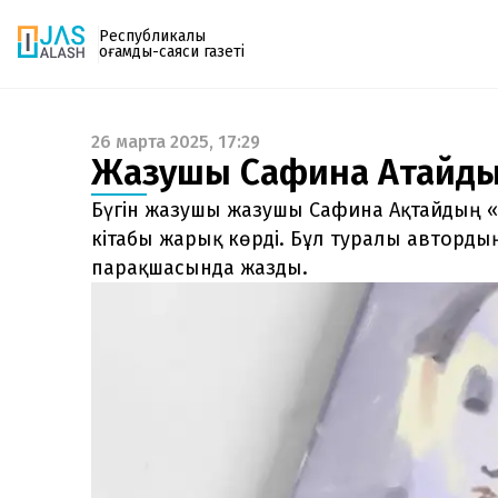
Республикалық
қоғамдық-саяси газеті
26 марта 2025, 17:29
Газетке жазылу
Жазушы Сафина Ақтайдың
PDF форматтағы газетті ай сайын электронды
поштаңызға алып отырыңыз. Жаңа нөмір
Бүгін жазушы жазушы Сафина Ақтайдың «B
шыққан сәтте сізге бірден жіберіледі. Тек email
кітабы жарық көрді. Бұл туралы автордың 
енгізіңіз, біз қалғанын өзіміз жібереміз.
парақшасында жазды.