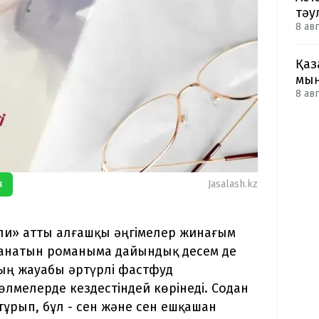
тәу
8 авг
Қаз
мың
8 авг
я
Jasalash.kz
если» атты алғашқы әңгімелер жинағым
ланатын романыма дайындық десем де
ың жауабы әртүрлі фастфуд
өлмелерде кездестіндей көрінеді. Содан
тұрып, бұл - сен және сен ешқашан