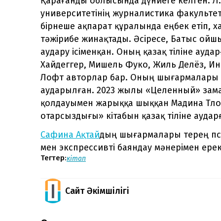
Қарағанды облысында дүниеге келген. Л.
университетінің журналистика факульте
бірнеше ақпарат құралында еңбек етіп, 
тәжірибе жинақтады. Әсіресе, Батыс ойш
аудару ісіменқан. Оның қазақ тіліне ау
Хайдеггер, Мишель Фуко, Жиль Делёз, И
Лофт авторлар бар. Оның шығармалары а
аударылған. 2023 жылы «Целенный» зам
қолдауымен жарыққа шыққан Мадина Тлос
отарсыздығы» кітабын қазақ тіліне аудар
Сафина Ақтай
дың шығармалары терең пс
мен экспрессивті баяндау мәнерімен ере
Тегтер:
кітап
Сайт Әкімшілігі