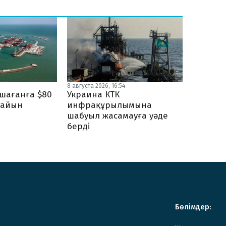
8 августа 2026, 16:54
ашағанға $80
Украина КТК
дайын
инфрақұрылымына
шабуыл жасамауға уәде
берді
Бөлімдер: