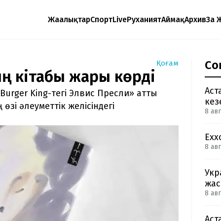
Жаңалықтар
Спорт
Live
Руханият
Аймақ
Архив
Заң 
Со
Қоғам
 кітабы жарық көрді
Аст
urger King-тегі Элвис Пресли» атты
кез
өзі әлеуметтік желісіндегі
8 авг
Exx
8 авг
Укр
жас
8 авг
Аст