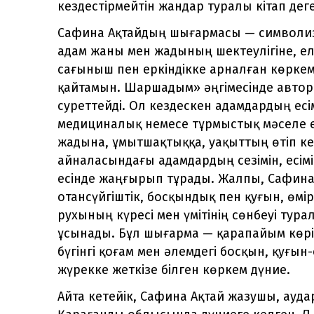
кездестірмейтін жандар туралы кітап деге
Сафина Ақтайдың шығармасы — символиз
адам жаны мен жадының шектеулігіне, ел
сағыныш пен еркіндікке арналған көрке
қайтамын. Шаршадым» әңгімесінде автор е
суреттейді. Ол кездескен адамдардың есім
медициналық немесе тұрмыстық мәселе 
жадына, ұмытшақтыққа, уақыттың өтіп ке
айналасындағы адамдардың сезімін, есімін
есінде жаңғырып тұрады. Жалпы, Сафина
отансүйгіштік, босқындық пен қуғын, өмі
рухының күресі мен үмітінің сөнбеуі ту
ұсынады. Бұл шығарма — қарапайым көрін
бүгінгі қоғам мен әлемдегі босқын, қуғы
жүрекке жеткізе білген көркем дүние.
Айта кетейік, Сафина Ақтай жазушы, ауд