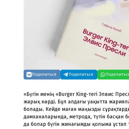
Поделиться
Поделиться
Поделитьс
«Бүгін менің «Burger King-тегі Элвис Пр
жарық көрді. Бұл алдағы уақытта жария
болады. Кейде маған маңызды сұрақтард
дәмханаларында, метрода, түтін басқан б
да болар бүгін жинағымды қолыма ұстап 