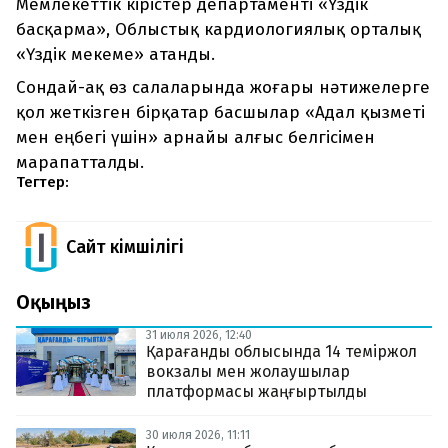
Мемлекеттік кірістер департаменті «Үздік
басқарма», Облыстық кардиологиялық орталық
«Үздік мекеме» атанды.
Сондай-ақ өз салаларында жоғары нәтижелерге
қол жеткізген бірқатар басшылар «Адал қызметі
мен еңбегі үшін» арнайы алғыс белгісімен
марапатталды.
Тегтер:
Сайт Әкімшілігі
Оқыңыз
31 июля 2026, 12:40
Қарағанды облысында 14 теміржол
вокзалы мен жолаушылар
платформасы жаңғыртылды
30 июля 2026, 11:11