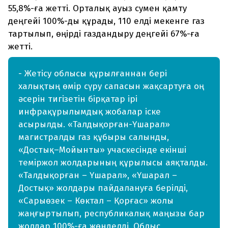
55,8%-ға жетті. Орталық ауыз сумен қамту
деңгейі 100%-ды құрады, 110 елді мекенге газ
тартылып, өңірді газдандыру деңгейі 67%-ға
жетті.
- Жетісу облысы құрылғаннан бері
халықтың өмір сүру сапасын жақсартуға оң
әсерін тигізетін бірқатар ірі
инфрақұрылымдық жобалар іске
асырылды. «Талдықорған-Үшарал»
магистралды газ құбыры салынды,
«Достық–Мойынты» учаскесінде екінші
теміржол жолдарының құрылысы аяқталды.
«Талдықорған – Үшарал», «Үшарал –
Достық» жолдары пайдалануға берілді,
«Сарыөзек – Көктал – Қорғас» жолы
жаңғыртылып, республикалық маңызы бар
жолдар 100%-ға жөнделді. Облыс