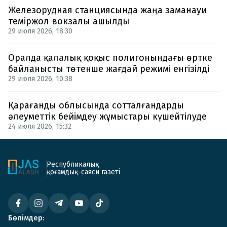
Железорудная станциясында жаңа заманауи
теміржол вокзалы ашылды
29 июля 2026, 18:30
Оралда қалалық қоқыс полигонындағы өртке
байланысты төтенше жағдай режимі енгізілді
29 июля 2026, 10:38
Қарағанды облысында сотталғандарды
әлеуметтік бейімдеу жұмыстары күшейтілуде
24 июля 2026, 15:32
Республикалық
қоғамдық-саяси газеті
Бөлімдер: