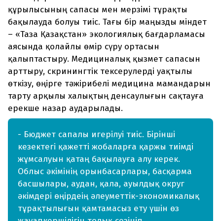
құрылысының сапасы мен мерзімі тұрақты
бақылауда болуы тиіс. Тағы бір маңызды міндет
– «Таза Қазақстан» экологиялық бағдарламасы
аясында қолайлы өмір сүру ортасын
қалыптастыру. Медициналық қызмет сапасын
арттыру, скринингтік тексерулерді уақтылы
өткізу, өңірге тәжірибелі медицина мамандарын
тарту арқылы халықтың денсаулығын сақтауға
ерекше назар аударылады.
- Бюджет сапалы игерілуі тиіс. Бірінші
кезектегі қажетті жобаларға қаржы тиімді
жұмсалуын қатаң бақылауға алу керек.
Облыс әкімінің орынбасарлары, басқарма
басшылары, аудан, қала, ауылдық округ
әкімдері өңірдеің әлеуметтік-экономикалық
тұрақтылығын қамтамасыз ету үшін өз
жауапкершілігін толық сезініп,