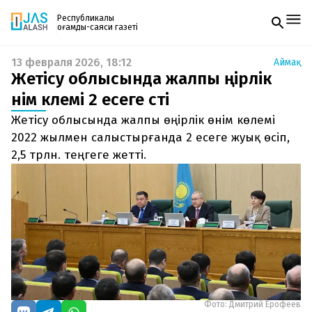
Республикалық
қоғамдық-саяси газеті
13 февраля 2026, 18:12
Аймақ
Жаңалықтар
Жетісу облысында жалпы өңірлік
Спорт
Газетке жазылу
Live
өнім көлемі 2 есеге өсті
PDF форматтағы газетті ай сайын электронды
Руханият
Жетісу облысында жалпы өңірлік өнім көлемі
поштаңызға алып отырыңыз. Жаңа нөмір
Аймақ
шыққан сәтте сізге бірден жіберіледі. Тек email
2022 жылмен салыстырғанда 2 есеге жуық өсіп,
Архив
енгізіңіз, біз қалғанын өзіміз жібереміз.
Заң және тәртіп
2,5 трлн. теңгеге жетті.
Редакциямен байланыс
+7 708 604 51 06
Жарнама бөлімі
+7 701 220 64 52
Пошта
zhasalash100@gmail.com
Фото: Дмитрий Ерофеев