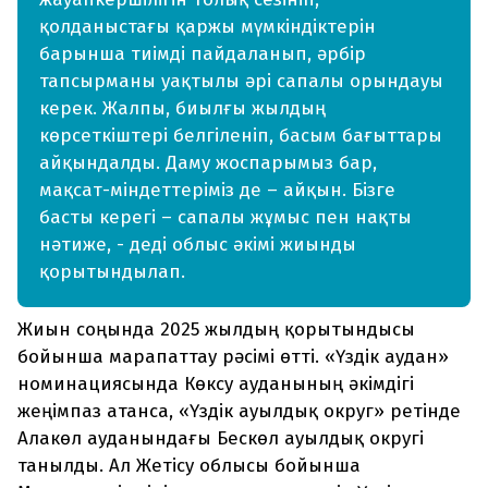
қолданыстағы қаржы мүмкіндіктерін
барынша тиімді пайдаланып, әрбір
тапсырманы уақтылы әрі сапалы орындауы
керек. Жалпы, биылғы жылдың
көрсеткіштері белгіленіп, басым бағыттары
айқындалды. Даму жоспарымыз бар,
мақсат-міндеттеріміз де – айқын. Бізге
басты керегі – сапалы жұмыс пен нақты
нәтиже, - деді облыс әкімі жиынды
қорытындылап.
Жиын соңында 2025 жылдың қорытындысы
бойынша марапаттау рәсімі өтті. «Үздік аудан»
номинациясында Көксу ауданының әкімдігі
жеңімпаз атанса, «Үздік ауылдық округ» ретінде
Алакөл ауданындағы Бескөл ауылдық округі
танылды. Ал Жетісу облысы бойынша