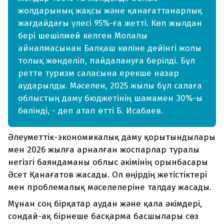
жолдарының жақсы және қанағаттанарлық
жағдайдағы үлесі 95%-ға жетті. Көп жылдан
бері шешілмей келген Молалы
айналмасынан Балқаш көліне дейінгі жолы
толық жөнделіп, пайдалануға берілді. Бұл
ретте туризм саласына ерекше назар
аударылды. Мәселен, 2025 жылы бұл салаға
облыстың даму бюджетінің шамамен 30%-ы
бөлінді, - деп атап өтті Б. Исабаев.
Әлеуметтік-экономикалық даму қорытындылары
мен 2026 жылға арналған жоспарлар туралы
негізгі баяндаманы облыс әкімінің орынбасары
Әсет Қанағатов жасады. Ол өңірдің жетістіктері
мен проблемалық мәселелеріне талдау жасады.
Мұнан соң бірқатар аудан және қала әкімдері,
сондай-ақ бірнеше басқарма басшылары сөз