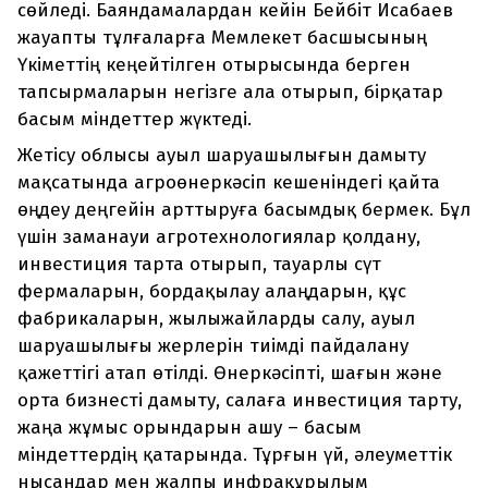
сөйледі. Баяндамалардан кейін Бейбіт Исабаев
жауапты тұлғаларға Мемлекет басшысының
Үкіметтің кеңейтілген отырысында берген
тапсырмаларын негізге ала отырып, бірқатар
басым міндеттер жүктеді.
Жетісу облысы ауыл шаруашылығын дамыту
мақсатында агроөнеркәсіп кешеніндегі қайта
өңдеу деңгейін арттыруға басымдық бермек. Бұл
үшін заманауи агротехнологиялар қолдану,
инвестиция тарта отырып, тауарлы сүт
фермаларын, бордақылау алаңдарын, құс
фабрикаларын, жылыжайларды салу, ауыл
шаруашылығы жерлерін тиімді пайдалану
қажеттігі атап өтілді. Өнеркәсіпті, шағын және
орта бизнесті дамыту, салаға инвестиция тарту,
жаңа жұмыс орындарын ашу – басым
міндеттердің қатарында. Тұрғын үй, әлеуметтік
нысандар мен жалпы инфрақұрылым