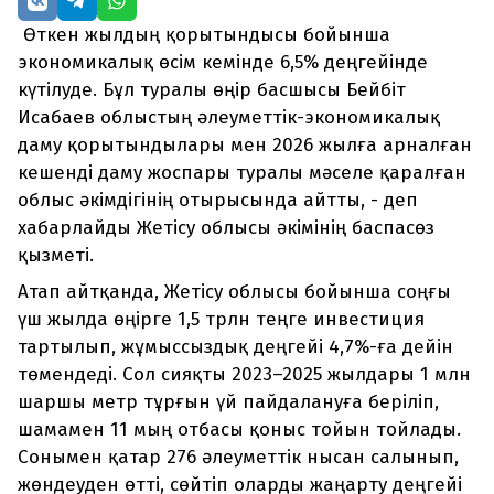
Өткен жылдың қорытындысы бойынша
экономикалық өсім кемінде 6,5% деңгейінде
күтілуде. Бұл туралы өңір басшысы Бейбіт
Исабаев облыстың әлеуметтік-экономикалық
даму қорытындылары мен 2026 жылға арналған
кешенді даму жоспары туралы мәселе қаралған
облыс әкімдігінің отырысында айтты, - деп
хабарлайды Жетісу облысы әкімінің баспасөз
қызметі.
Атап айтқанда, Жетісу облысы бойынша соңғы
үш жылда өңірге 1,5 трлн теңге инвестиция
тартылып, жұмыссыздық деңгейі 4,7%-ға дейін
төмендеді. Сол сияқты 2023–2025 жылдары 1 млн
шаршы метр тұрғын үй пайдалануға беріліп,
шамамен 11 мың отбасы қоныс тойын тойлады.
Сонымен қатар 276 әлеуметтік нысан салынып,
жөндеуден өтті, сөйтіп оларды жаңарту деңгейі