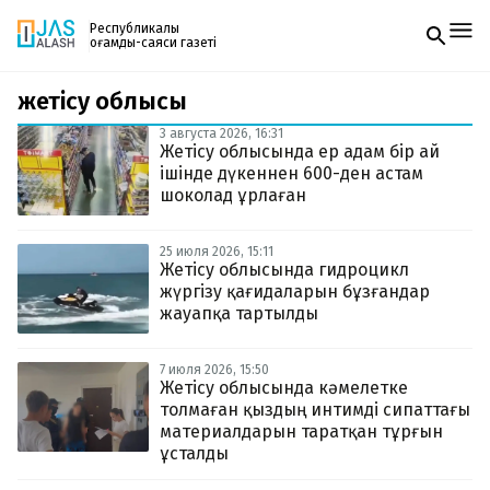
Республикалық
қоғамдық-саяси газеті
жетісу облысы
Жаңалықтар
Спорт
3 августа 2026, 16:31
Газетке жазылу
Live
Жетісу облысында ер адам бір ай
PDF форматтағы газетті ай сайын электронды
Руханият
ішінде дүкеннен 600-ден астам
поштаңызға алып отырыңыз. Жаңа нөмір
Аймақ
шоколад ұрлаған
шыққан сәтте сізге бірден жіберіледі. Тек email
Архив
енгізіңіз, біз қалғанын өзіміз жібереміз.
Заң және тәртіп
25 июля 2026, 15:11
Жетісу облысында гидроцикл
жүргізу қағидаларын бұзғандар
Редакциямен байланыс
+7 708 604 51 06
жауапқа тартылды
Жарнама бөлімі
+7 701 220 64 52
Пошта
7 июля 2026, 15:50
zhasalash100@gmail.com
Жетісу облысында кәмелетке
толмаған қыздың интимді сипаттағы
материалдарын таратқан тұрғын
ұсталды