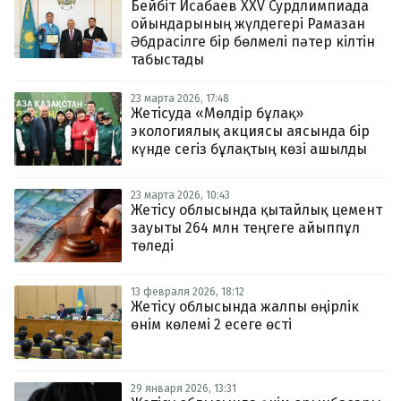
Бейбіт Исабаев XXV Сурдлимпиада
ойындарының жүлдегері Рамазан
Әбдрасілге бір бөлмелі пәтер кілтін
табыстады
23 марта 2026, 17:48
Жетісуда «Мөлдір бұлақ»
экологиялық акциясы аясында бір
күнде сегіз бұлақтың көзі ашылды
23 марта 2026, 10:43
Жетісу облысында қытайлық цемент
зауыты 264 млн теңгеге айыппұл
төледі
13 февраля 2026, 18:12
Жетісу облысында жалпы өңірлік
өнім көлемі 2 есеге өсті
29 января 2026, 13:31