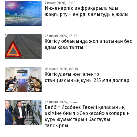
7 июля 2026, 12:00
Инженерлік инфрақұрылымды
жаңғырту – өңірді дамытудың жолы
27 июня 2026, 16:37
Жетісу облысында жол апатынан бес
адам қаза тапты
18 июня 2026, 08:18
Жетісудағы жел электр
станциясының құны 215 млн доллар
12 июня 2026, 19:44
Бейбіт Исабаев Текелі қаласының
әкіміне биыл «Серкесай» экопаркін
құру жұмыстарын бастауды
тапсырды