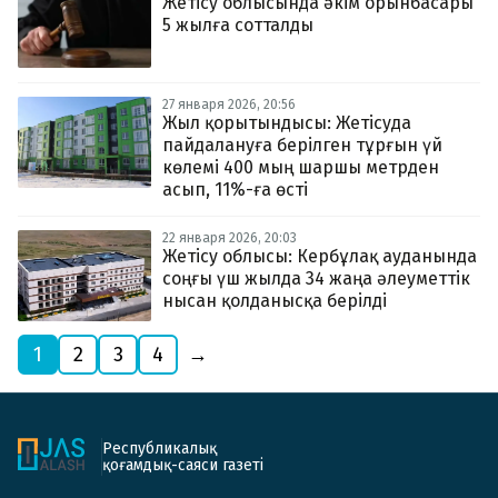
Жетісу облысында әкім орынбасары
5 жылға сотталды
27 января 2026, 20:56
Жыл қорытындысы: Жетісуда
пайдалануға берілген тұрғын үй
көлемі 400 мың шаршы метрден
асып, 11%-ға өсті
22 января 2026, 20:03
Жетісу облысы: Кербұлақ ауданында
соңғы үш жылда 34 жаңа әлеуметтік
нысан қолданысқа берілді
1
2
3
4
→
Республикалық
қоғамдық-саяси газеті