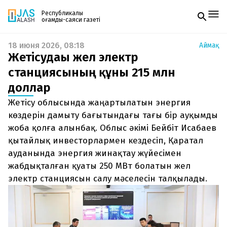
Республикалық
қоғамдық-саяси газеті
18 июня 2026, 08:18
Аймақ
Жаңалықтар
Жетісудағы жел электр
Спорт
Газетке жазылу
Live
станциясының құны 215 млн
PDF форматтағы газетті ай сайын электронды
Руханият
доллар
поштаңызға алып отырыңыз. Жаңа нөмір
Аймақ
шыққан сәтте сізге бірден жіберіледі. Тек email
Архив
Жетісу облысында жаңартылатын энергия
енгізіңіз, біз қалғанын өзіміз жібереміз.
Заң және тәртіп
көздерін дамыту бағытындағы тағы бір ауқымды
жоба қолға алынбақ. Облыс әкімі Бейбіт Исабаев
Редакциямен байланыс
қытайлық инвесторлармен кездесіп, Қаратал
+7 708 604 51 06
Жарнама бөлімі
ауданында энергия жинақтау жүйесімен
+7 701 220 64 52
жабдықталған қуаты 250 МВт болатын жел
Пошта
zhasalash100@gmail.com
электр станциясын салу мәселесін талқылады.