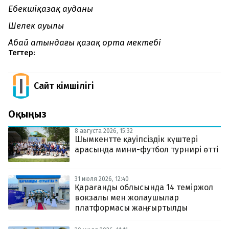
Еңбекшіқазақ ауданы
Шелек ауылы
Абай атындағы қазақ орта мектебі
Тегтер:
Сайт Әкімшілігі
Оқыңыз
8 августа 2026, 15:32
Шымкентте қауіпсіздік күштері
арасында мини-футбол турнирі өтті
31 июля 2026, 12:40
Қарағанды облысында 14 теміржол
вокзалы мен жолаушылар
платформасы жаңғыртылды