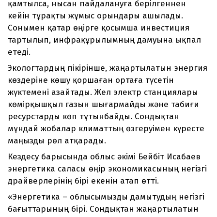
қамтылса, нысан пайдалануға берілгеннен
кейін тұрақты жұмыс орындары ашылады.
Сонымен қатар өңірге қосымша инвестиция
тартылып, инфрақұрылымның дамуына ықпал
етеді.
Экологтардың пікірінше, жаңартылатын энергия
көздеріне көшу қоршаған ортаға түсетін
жүктемені азайтады. Жел электр станциялары
көмірқышқыл газын шығармайды және табиғи
ресурстарды көп тұтынбайды. Сондықтан
мұндай жобалар климаттың өзгеруімен күресте
маңызды рөл атқарады.
Кездесу барысында облыс әкімі Бейбіт Исабаев
энергетика саласы өңір экономикасының негізгі
драйверлерінің бірі екенін атап өтті.
«Энергетика – облысымызды дамытудың негізгі
бағыттарының бірі. Сондықтан жаңартылатын