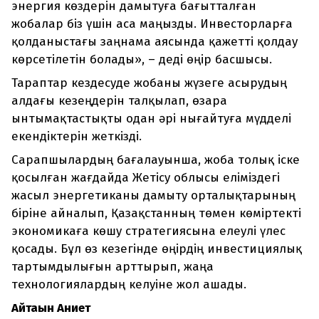
энергия көздерін дамытуға бағытталған
жобалар біз үшін аса маңызды. Инвесторларға
қолданыстағы заңнама аясында қажетті қолдау
көрсетілетін болады», – деді өңір басшысы.
Тараптар кездесуде жобаны жүзеге асырудың
алдағы кезеңдерін талқылап, өзара
ынтымақтастықты одан әрі нығайтуға мүдделі
екендіктерін жеткізді.
Сарапшылардың бағалауынша, жоба толық іске
қосылған жағдайда Жетісу облысы еліміздегі
жасыл энергетиканы дамыту орталықтарының
біріне айналып, Қазақстанның төмен көміртекті
экономикаға көшу стратегиясына елеулі үлес
қосады. Бұл өз кезегінде өңірдің инвестициялық
тартымдылығын арттырып, жаңа
технологиялардың келуіне жол ашады.
Айтақын Ақниет