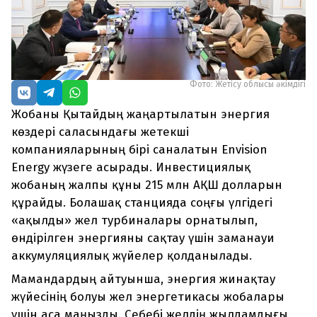
Фото: Жетісу облысы әкімдігі
Жобаны Қытайдың жаңартылатын энергия
көздері саласындағы жетекші
компанияларының бірі саналатын Envision
Energy жүзеге асырады. Инвестициялық
жобаның жалпы құны 215 млн АҚШ долларын
құрайды. Болашақ станцияда соңғы үлгідегі
«ақылды» жел турбиналары орнатылып,
өндірілген энергияны сақтау үшін заманауи
аккумуляциялық жүйелер қолданылады.
Мамандардың айтуынша, энергия жинақтау
жүйесінің болуы жел энергетикасы жобалары
үшін аса маңызды. Себебі желдің жылдамдығы