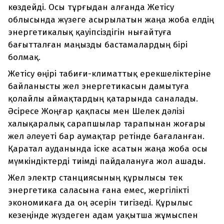
көздейді. Осы тұрғыдан алғанда Жетісу
облысында жүзеге асырылатын жаңа жоба елдің
энергетикалық қауіпсіздігін нығайтуға
бағытталған маңызды бастамалардың бірі
болмақ.
Жетісу өңірі табиғи-климаттық ерекшеліктеріне
байланысты жел энергетикасын дамытуға
қолайлы аймақтардың қатарында саналады.
Әсіресе Жоңғар қақпасы мен Шелек дәлізі
халықаралық сарапшылар тарапынан жоғары
жел әлеуеті бар аумақтар ретінде бағаланған.
Қаратал ауданында іске асатын жаңа жоба осы
мүмкіндіктерді тиімді пайдалануға жол ашады.
Жел электр станциясының құрылысы тек
энергетика саласына ғана емес, жергілікті
экономикаға да оң әсерін тигізеді. Құрылыс
кезеңінде жүздеген адам уақытша жұмыспен