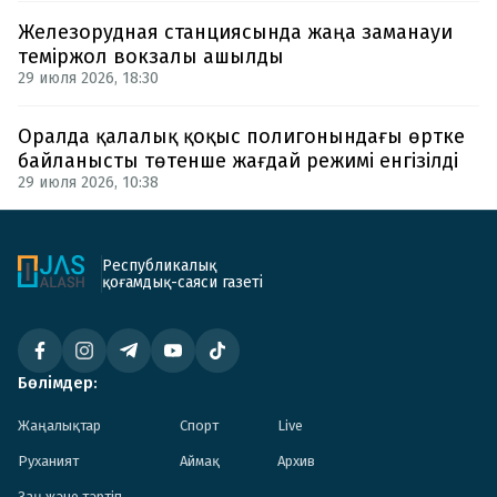
Железорудная станциясында жаңа заманауи
теміржол вокзалы ашылды
29 июля 2026, 18:30
Оралда қалалық қоқыс полигонындағы өртке
байланысты төтенше жағдай режимі енгізілді
29 июля 2026, 10:38
Республикалық
қоғамдық-саяси газеті
Бөлімдер:
Жаңалықтар
Спорт
Live
Руханият
Аймақ
Архив
Заң және тәртіп