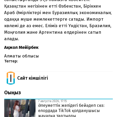
Қазақстан негізінен етті Өзбекстан, Біріккен
Араб Әмірліктері мен Еуразиялық экономикалық
одаққа мүше мемлекеттерге сатады. Импорт
көлемі де аз емес. Еліміз етті Үндістан, Бразилия,
Моңғолия және Аргентина елдерінен сатып
алады.
Ақжол Мейірбек
Алматы облысы
Тегтер:
Сайт Әкімшілігі
Оқыңыз
7 августа 2026, 17:15
Әлеуметтік желідегі бейәдеп сөз:
елордада TikTok қолданушысы
жауапқа тартылды