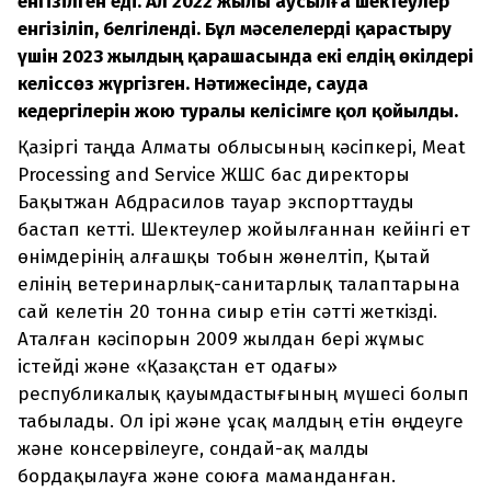
енгізілген еді. Ал 2022 жылы аусылға шектеулер
енгізіліп, белгіленді. Бұл мәселелерді қарастыру
үшін 2023 жылдың қарашасында екі елдің өкілдері
келіссөз жүргізген. Нәтижесінде, сауда
кедергілерін жою туралы келісімге қол қойылды.
Қазіргі таңда Алматы облысының кәсіпкері, Meat
Processing and Service ЖШС бас директоры
Бақытжан Абдрасилов тауар экспорттауды
бастап кетті. Шектеулер жойылғаннан кейінгі ет
өнімдерінің алғашқы тобын жөнелтіп, Қытай
елінің ветеринарлық-санитарлық талаптарына
сай келетін 20 тонна сиыр етін сәтті жеткізді.
Аталған кәсіпорын 2009 жылдан бері жұмыс
істейді және «Қазақстан ет одағы»
республикалық қауымдастығының мүшесі болып
табылады. Ол ірі және ұсақ малдың етін өңдеуге
және консервілеуге, сондай-ақ малды
бордақылауға және союға маманданған.