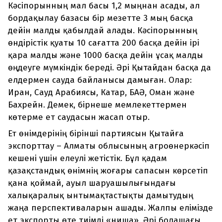
Кәсіпорынның мал басы 1,2 мыңнан асады, ал
бордақылау базасы бір мезетте 3 мың басқа
дейін малды қабылдай алады. Кәсіпорынның
өндірістік қуаты 10 сағатта 200 басқа дейін ірі
қара малды және 1000 басқа дейін ұсақ малды
өңдеуге мүмкіндік береді. Әрі Қытайдан басқа да
елдермен сауда байланысы дамыған. Олар:
Иран, Сауд Арабиясы, Катар, БАӘ, Оман және
Бахрейн. Демек, бірнеше мемлекеттермен
көтерме ет саудасын жасап отыр.
Ет өнімдерінің бірінші партиясын Қытайға
экспорттау – Алматы облысының агроөнеркәсіп
кешені үшін елеулі жетістік. Бұл қадам
қазақстандық өнімнің жоғары сапасын көрсетіп
қана қоймай, ауыл шаруашылығындағы
халықаралық ынтымақтастықты дамытудың
жаңа перспективаларын ашады. Жалпы елімізде
ет экспорты өте тиімді «ниша». Әрі болашағы