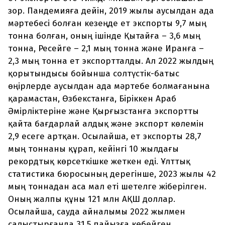
зор. Пандемияға дейін, 2019 жылы аусылдан ада
мәртебесі болған кезеңде ет экспорты 9,7 мың
тонна болған, оның ішінде Қытайға – 3,6 мың
тонна, Ресейге – 2,1 мың тонна және Иранға –
2,3 мың тонна ет экспортталды. Ал 2022 жылдың
қорытындысы бойынша солтүстік-батыс
өңірлерде аусылдан ада мәртебе болмағанына
қарамастан, Өзбекстанға, Біріккен Араб
Әмірліктеріне және Қырғызстанға экспортты
қайта бағдарлай алдық және экспорт көлемін
2,9 есеге артқан. Осылайша, ет экспорты 28,7
мың тоннаны құрап, кейінгі 10 жылдағы
рекордтық көрсеткішке жеткен еді. Ұлттық
статистика бюросының дерегінше, 2023 жылы 42
мың тоннадан аса мал еті шетелге жіберілген.
Оның жалпы құны 121 млн АҚШ доллар.
Осылайша, сауда айналымы 2022 жылмен
салыстырғанда 31,5 пайызға көбейген.