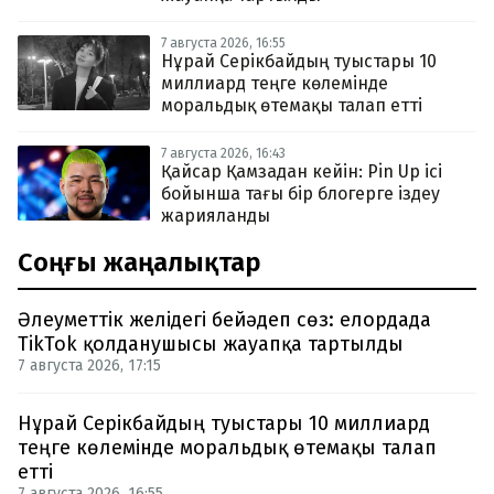
7 августа 2026, 16:55
Нұрай Серікбайдың туыстары 10
миллиард теңге көлемінде
моральдық өтемақы талап етті
7 августа 2026, 16:43
Қайсар Қамзадан кейін: Pin Up ісі
бойынша тағы бір блогерге іздеу
жарияланды
Соңғы жаңалықтар
Әлеуметтік желідегі бейәдеп сөз: елордада
TikTok қолданушысы жауапқа тартылды
7 августа 2026, 17:15
Нұрай Серікбайдың туыстары 10 миллиард
теңге көлемінде моральдық өтемақы талап
етті
7 августа 2026, 16:55