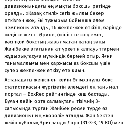
дивизионындағы ең мықты боксшы ретінде
оралды. «Қазақ стилі» сегіз жылды бекер
өткізген жоқ. Екі тұжырым бойынша әлем
чемпионы атанды, 16 жекпе-жек өткізіп, бәрінде
жеңіске жетті. Әрине, өкініш те жоқ емес,
кәсіпқой бокстың жазылмаған қатаң заңы
Жәнібекке атағынан ат үркетін алпауыттармен
жұдырықтасуға мүмкіндік бермей отыр. Яғни
танымалдығы мен қаржысы аз боксшы үшін
супер жекпе-жек өткізу өте қиын.
Астанадағы жеңісінен кейін Әлімханұлы бокс
статистикасын жүргізетін әлемдегі ең танымал
портал – BoxRec рейтингінде көш бастады.
Бұған дейін орта салмақтағы тізімнің 3-
сатысында тұрған Жәнібек ресми түрде өз
дивизионының «королі» атанды. Жәнібектен
кейін кубалық Эрисланди Лара (31-3-3, 19 КО) мен