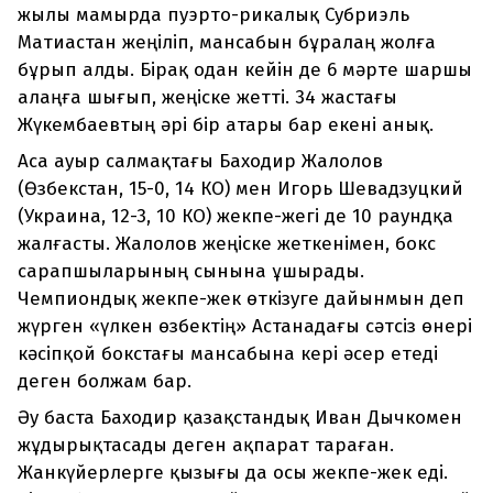
жылы мамырда пуэрто-рикалық Субриэль
Матиастан жеңіліп, мансабын бұралаң жолға
бұрып алды. Бірақ одан кейін де 6 мәрте шаршы
алаңға шығып, жеңіске жетті. 34 жастағы
Жүкембаевтың әрі бір атары бар екені анық.
Аса ауыр салмақтағы Баходир Жалолов
(Өзбекстан, 15-0, 14 КО) мен Игорь Шевадзуцкий
(Украина, 12-3, 10 КО) жекпе-жегі де 10 раундқа
жалғасты. Жалолов жеңіске жеткенімен, бокс
сарапшыларының сынына ұшырады.
Чемпиондық жекпе-жек өткізуге дайынмын деп
жүрген «үлкен өзбектің» Астанадағы сәтсіз өнері
кәсіпқой бокстағы мансабына кері әсер етеді
деген болжам бар.
Әу баста Баходир қазақстандық Иван Дычкомен
жұдырықтасады деген ақпарат тараған.
Жанкүйерлерге қызығы да осы жекпе-жек еді.