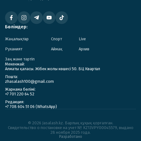
Бөлімдер:
Жаңалықтар
Спорт
Live
Руханият
Аймақ
Архив
Заң және тәртіп
Мекенжай:
Алматы қаласы. Жібек жолы көшесі 50. БЦ Квартал
Пошта:
zhasalash100@gmail.com
Жарнама бөлімі:
+7 701 220 64 52
Редакция:
+7 708 604 51 06 (WhatsApp)
© 2026 Jasalash.kz. Барлық құқық қорғалған.
Cвидетельство о постановке на учет № KZ13VPY00045579, выдано
28 ноября 2025 года.
Разработано