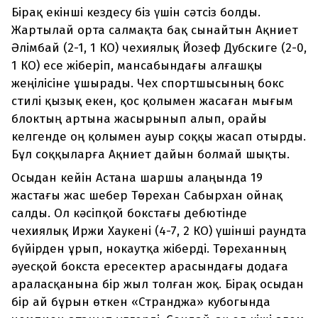
Бірақ екінші кездесу біз үшін сәтсіз болды.
Жартылай орта салмақта бақ сынайтын Ақниет
Әлімбай (2-1, 1 КО) чехиялық Йозеф Дубскиге (2-0,
1 КО) есе жіберіп, мансабындағы алғашқы
жеңілісіне ұшырады. Чех спортшысының бокс
стилі қызық екен, қос қолымен жасаған мығым
блоктың артына жасырынып алып, орайы
келгенде оң қолымен ауыр соққы жасап отырды.
Бұл соққыларға Ақниет дайын болмай шықты.
Осыдан кейін Астана шаршы алаңында 19
жастағы жас шебер Төрехан Сабырхан ойнақ
салды. Ол кәсіпқой бокстағы дебютінде
чехиялық Иржи Хаукені (4-7, 2 КО) үшінші раундта
бүйірден ұрып, нокаутқа жіберді. Төреханның
әуесқой бокста ересектер арасындағы додаға
араласқанына бір жыл толған жоқ. Бірақ осыдан
бір ай бұрын өткен «Странджа» кубогында