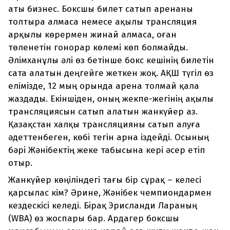
аты бизнес. Боксшы билет сатып аренаны
толтыра алмаса немесе ақылы трансляция
арқылы көрермен жинай алмаса, оған
төленетін гонорар көлемі көп болмайды.
Әлімханұлы әлі өз бетінше бокс кешінің билетін
сата алатын деңгейге жеткен жоқ. АҚШ түгіл өз
елімізде, 12 мың орында арена толмай қала
жаздады. Екіншіден, оның жекпе-жегінің ақылы
трансляциясын сатып алатын жанкүйер аз.
Қазақстан халқы трансляцияны сатып алуға
әдеттенбеген, көбі тегін арна іздейді. Осының
бәрі Жәнібектің жеке табысына кері әсер етіп
отыр.
Жанкүйер көңіліндегі тағы бір сұрақ – келесі
қарсылас кім? Әрине, Жәнібек чемпиондармен
кездескісі келеді. Бірақ Эрисланди Лараның
(WBA) өз жоспары бар. Ардагер боксшы