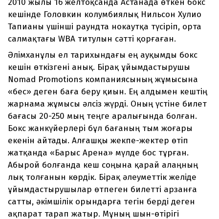
2010 жылы 16 желтоқсанда Астанада өткен бокс
кешінде Головкин колумбиялық Нильсон Хулио
Тапианы үшінші раундта нокаутқа түсіріп, орта
салмақтағы WBA титулын сәтті қорғаған.
Әлімханұлы ел тарихындағы ең ауқымды бокс
кешін өткізгені анық. Бірақ ұйымдастырушы
Nomad Promotions компаниясының жұмысына
«бес» деген баға беру қиын. Ең алдымен кештің
жарнама жұмысы әлсіз жүрді. Оның үстіне билет
бағасы 20-250 мың теңге аралығында болған.
Бокс жанкүйерлері бұл бағаның тым жоғары
екенін айтады. Алғашқы жекпе-жектер өтіп
жатқанда «Барыс Арена» мүлде бос тұрған.
Абырой болғанда кеш соңына қарай алаңның
лық толғанын көрдік. Бірақ әлеуметтік желіде
ұйымдастырушылар өтпеген билетті арзанға
сатты, әкімшілік орындарға тегін берді деген
ақпарат тарап жатыр. Мұның шын-өтірігі