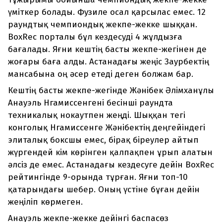
үміткер болады. Фузиле осал қарсылас емес. 12
раундтық чемпиондық жекпе-жекке шыққан.
BoxRec порталы бұл кездесуді 4 жұлдызға
бағалады. Яғни кештің басты жекпе-жегінен де
жоғары баға алды. Астанадағы жеңіс Заурбектің
мансабына оң әсер етеді деген болжам бар.
Кештің басты жекпе-жегінде Жәнібек Әлімханұлы
Анауэль Нгамиссенгені бесінші раундта
техникалық нокаутпен жеңді. Шыққан тегі
конголық Нгамиссенге Жәнібектің деңгейіндегі
элиталық боксшы емес, бірақ біреулер айтып
жүргендей кім көрінген қалпақпен ұрып алатын
әлсіз де емес. Астанадағы кездесуге дейін BoxRec
рейтингінде 9-орында тұрған. Яғни топ-10
қатарындағы шебер. Оның үстіне бұған дейін
жеңіліп көрмеген.
Анауэль жекпе-жекке дейінгі баспасөз