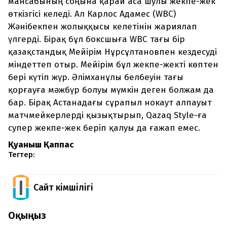
мансабының соңына қарай аса шулы жекпе-жек
өткізгісі келеді. Ал Карлос Адамес (WBC)
Жәнібекпен жолыққысы келетінін жариялап
үлгерді. Бірақ бұл боксшыға WBC тағы бір
қазақстандық Мейірім Нұрсұлтановпен кездесуді
міндеттеп отыр. Мейірім бұл жекпе-жекті көптен
бері күтіп жүр. Әлімханұлы белбеуін тағы
қорғауға мәжбүр болуы мүмкін деген болжам да
бар. Бірақ Астанадағы сұрапыл нокаут алпауыт
матчмейкерлерді қызықтырып, Qazaq Style-ға
супер жекпе-жек беріп қалуы да ғажап емес.
Қуаныш Қаппас
Тегтер:
Сайт Әкімшілігі
Оқыңыз