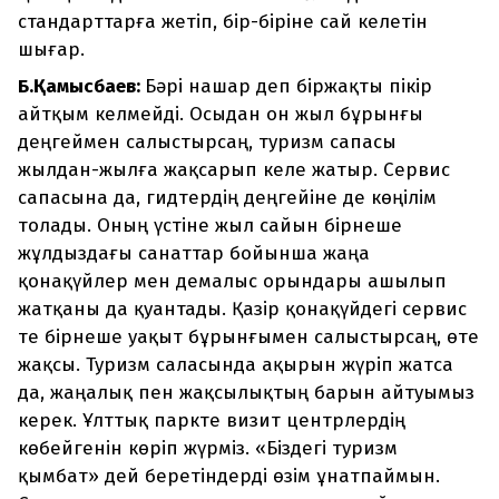
стандарттарға жетіп, бір-біріне сай келетін
шығар.
Б.Қамысбаев:
Бәрі нашар деп біржақты пікір
айтқым келмейді. Осыдан он жыл бұрынғы
деңгеймен салыстырсаң, туризм сапасы
жылдан-жылға жақсарып келе жатыр. Сервис
сапасына да, гидтердің деңгейіне де көңілім
толады. Оның үстіне жыл сайын бірнеше
жұлдыздағы санаттар бойынша жаңа
қонақүйлер мен демалыс орындары ашылып
жатқаны да қуантады. Қазір қонақүйдегі сервис
те бірнеше уақыт бұрынғымен салыстырсаң, өте
жақсы. Туризм саласында ақырын жүріп жатса
да, жаңалық пен жақсылықтың барын айтуымыз
керек. Ұлттық паркте визит центрлердің
көбейгенін көріп жүрміз. «Біздегі туризм
қымбат» дей беретіндерді өзім ұнатпаймын.