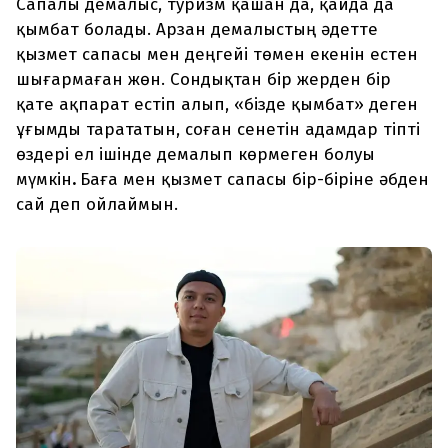
Сапалы демалыс, туризм қашан да, қайда да
қымбат болады. Арзан демалыстың әдетте
қызмет сапасы мен деңгейі төмен екенін естен
шығармаған жөн. Сондықтан бір жерден бір
қате ақпарат естіп алып, «бізде қымбат» деген
ұғымды тарататын, соған сенетін адамдар тіпті
өздері ел ішінде демалып көрмеген болуы
мүмкін
.
Баға мен қызмет сапасы бір-біріне әбден
сай деп ойлаймын.