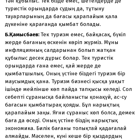
тән құбылыс. Тек бізде емес, шетелдерде де
туристік орындарда судың да, тұтыну
тауарларының да бағасы қарапайым қала
дүкеніне қарағанда қымбат болады.
Б.Қамысбаев:
Тек туризм емес, байқасақ, бүкіл
жерде бағаның өскенін көріп жүрміз. Мұны
инфляцияның салдарынан болып жатқан
құбылыс десек дұрыс болар. Тек туристік
орындарда ғана емес, қай жерде де
қымбатшылық. Оның үстіне біздегі туризм бір
маусымдық қана. Туризм бизнесі қысқа уақыт
ішінде мейлінше көп пайда тапқысы келеді. Сол
себепті сұранысқа байланысты қонақүй, ас-су
бағасын қымбатырақ қояды. Бұл нарықтың
қарапайым заңы. Яғни сұраныс көп болса, демек
баға да өседі. Оның үстіне біздің нарықтық
экономика. Билік бағаны толықтай қадағалай
алмайды. Мәселен, күні кеше бір қыздардың