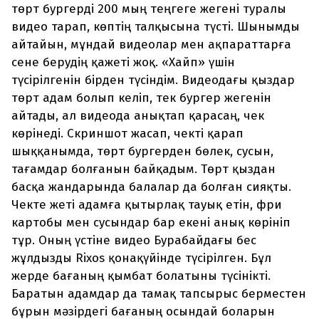
төрт бургерді 200 мың теңгеге жегені туралы
видео тарап, көптің талқысына түсті. Шынымды
айтайын, мұндай видеолар мен ақпараттарға
сене берудің қажеті жоқ. «Хайп» үшін
түсірілгенін бірден түсіндім. Видеодағы қыздар
төрт адам болып келіп, тек бургер жегенін
айтады, ал видеода анықтап қарасаң, чек
көрінеді. Скриншот жасап, чекті қарап
шыққанымда, төрт бургерден бөлек, сусын,
тағамдар болғанын байқадым. Төрт қыздан
басқа жандарында балалар да болған сияқты.
Чекте жеті адамға қытырлақ тауық етін, фри
картобы мен сусындар бар екені анық көрініп
тұр. Оның үстіне видео Бурабайдағы бес
жұлдызды Rixos қонақүйінде түсірілген. Бұл
жерде бағаның қымбат болатыны түсінікті.
Баратын адамдар да тамақ тапсырыс берместен
бұрын мәзірдегі бағаның осындай боларын