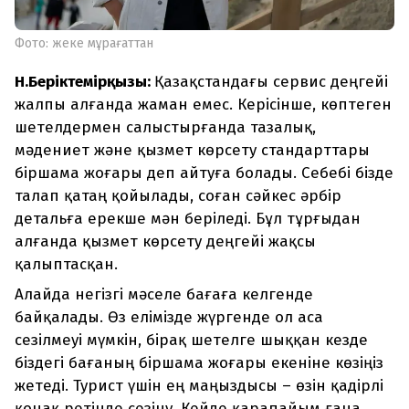
Фото: жеке мұрағаттан
Н.Беріктемірқызы:
Қазақстандағы сервис деңгейі
жалпы алғанда жаман емес. Керісінше, көптеген
шетелдермен салыстырғанда тазалық,
мәдениет және қызмет көрсету стандарттары
біршама жоғары деп айтуға болады. Себебі бізде
талап қатаң қойылады, соған сәйкес әрбір
детальға ерекше мән беріледі. Бұл тұрғыдан
алғанда қызмет көрсету деңгейі жақсы
қалыптасқан.
Алайда негізгі мәселе бағаға келгенде
байқалады. Өз елімізде жүргенде ол аса
сезілмеуі мүмкін, бірақ шетелге шыққан кезде
біздегі бағаның біршама жоғары екеніне көзіңіз
жетеді. Турист үшін ең маңыздысы – өзін қадірлі
қонақ ретінде сезіну. Кейде қарапайым ғана