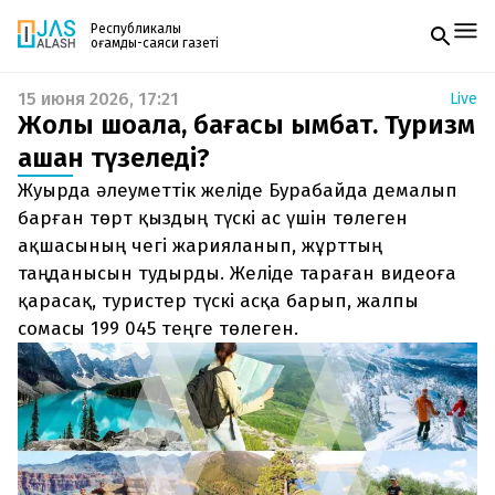
Республикалық
қоғамдық-саяси газеті
15 июня 2026, 17:21
Live
Жаңалықтар
Жолы шоқалақ, бағасы қымбат. Туризм
Спорт
Газетке жазылу
Live
қашан түзеледі?
PDF форматтағы газетті ай сайын электронды
Руханият
Жуырда әлеуметтік желіде Бурабайда демалып
поштаңызға алып отырыңыз. Жаңа нөмір
Аймақ
шыққан сәтте сізге бірден жіберіледі. Тек email
барған төрт қыздың түскі ас үшін төлеген
Архив
енгізіңіз, біз қалғанын өзіміз жібереміз.
Заң және тәртіп
ақшасының чегі жарияланып, жұрттың
таңданысын тудырды. Желіде тараған видеоға
Редакциямен байланыс
қарасақ, туристер түскі асқа барып, жалпы
+7 708 604 51 06
сомасы 199 045 теңге төлеген.
Жарнама бөлімі
+7 701 220 64 52
Пошта
zhasalash100@gmail.com