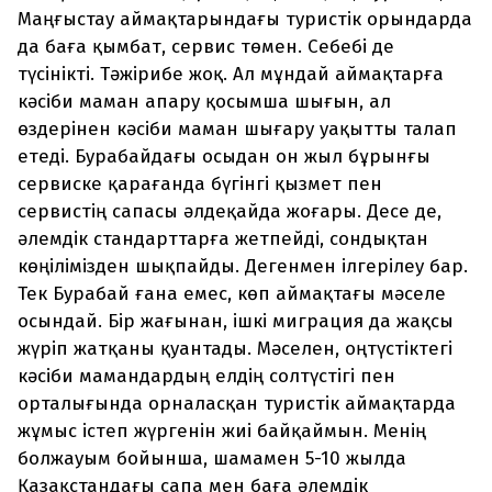
Маңғыстау аймақтарындағы туристік орындарда
да баға қымбат, сервис төмен. Себебі де
түсінікті. Тәжірибе жоқ. Ал мұндай аймақтарға
кәсіби маман апару қосымша шығын, ал
өздерінен кәсіби маман шығару уақытты талап
етеді. Бурабайдағы осыдан он жыл бұрынғы
сервиске қарағанда бүгінгі қызмет пен
сервистің сапасы әлдеқайда жоғары. Десе де,
әлемдік стандарттарға жетпейді, сондықтан
көңілімізден шықпайды. Дегенмен ілгерілеу бар.
Тек Бурабай ғана емес, көп аймақтағы мәселе
осындай. Бір жағынан, ішкі миграция да жақсы
жүріп жатқаны қуантады. Мәселен, оңтүстіктегі
кәсіби мамандардың елдің солтүстігі пен
орталығында орналасқан туристік аймақтарда
жұмыс істеп жүргенін жиі байқаймын. Менің
болжауым бойынша, шамамен 5-10 жылда
Қазақстандағы сапа мен баға әлемдік