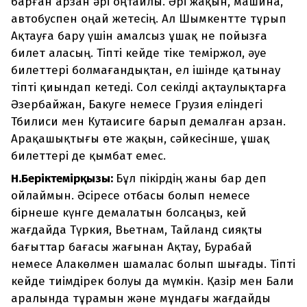
барған арзан әрі оңтайлы. Әрі жақын, машина,
автобуспен оңай жетесің. Ал Шымкентте тұрып
Ақтауға бару үшін амалсыз ұшақ не пойызға
билет аласың. Тіпті кейде тіке теміржол, әуе
билеттері болмағандықтан, ел ішінде қатынау
тіпті қиындап кетеді. Сол секілді ақтаулықтарға
Әзербайжан, Бакуге немесе Грузия еліндегі
Тбилиси мен Кутаисиге барып демалған арзан.
Арақашықтығы өте жақын, сәйкесінше, ұшақ
билеттері де қымбат емес.
Н.Беріктемірқызы:
Бұл пікірдің жаны бар деп
ойлаймын. Әсіресе отбасы болып немесе
бірнеше күнге демалатын болсаңыз, кей
жағдайда Түркия, Вьетнам, Тайланд сияқты
бағыттар бағасы жағынан Ақтау, Бурабай
немесе Алакөлмен шамалас болып шығады. Тіпті
кейде тиімдірек болуы да мүмкін. Қазір мен Бали
аралында тұрамын және мұндағы жағдайды