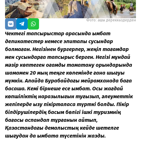
Фото: ашық дереккөздерден
Чектегі тапсырыстар арасында қымбат
деликатестер немесе элиталық сусындар
болмаған. Негізінен бургерлер, жеңіл тағамдар
мен сусындарға тапсырыс берген. Негізі мұндай
мәзір көптеген қоғамдық тамақтану орындарында
шамамен 20 мың теңге көлемінде ғана шығуы
мүмкін. Алайда Бурабайдағы мейрамханада баға
басқаша. Кемі бірнеше есе қымбат. Осы жағдай
көпшіліктің наразылығын туғызып, әлеуметтік
желілерде қызу пікірталасқа түрткі болды. Пікір
білдірушілердің басым бөлігі ішкі туризмнің
бағасы аспандап тұрғанын айтып,
Қазақстандағы демалыстың кейде шетелге
шығудан да қымбатқа түсетінін жазды.