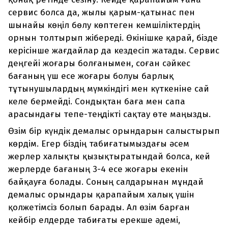
сервис болса да, жылы қарым-қатынас пен
шынайы көңіл бөлу көптеген кемшіліктердің
орнын толтырып жібереді. Өкінішке қарай, бізде
керісінше жағдайлар да кездесіп жатады. Сервис
деңгейі жоғары болғанымен, соған сәйкес
бағаның үш есе жоғары болуы барлық
тұтынушылардың мүмкіндігі мен күткеніне сай
келе бермейді. Сондықтан баға мен сапа
арасындағы тепе-теңдікті сақтау өте маңызды.
Өзім бір күндік демалыс орындарын салыстырып
көрдім. Егер біздің табиғатымыздағы әсем
жерлер халықты қызықтыратындай болса, кей
жерлерде бағаның 3-4 есе жоғары екенін
байқауға болады. Соның салдарынан мұндай
демалыс орындары қарапайым халық үшін
қолжетімсіз болып барады. Ал өзім барған
кейбір елдерде табиғаты ерекше әдемі,