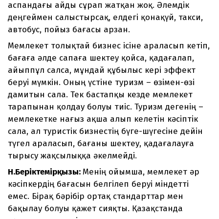
аспандағы айды сұрап жатқан жоқ. Әлемдік
деңгеймен салыстырсақ, елдегі қонақүй, такси,
автобус, пойыз бағасы арзан.
Мемлекет толықтай бизнес ісіне араласып кетіп,
бағаға әлде сапаға шектеу қойса, қадағалап,
айыппұл салса, мұндай құбылыс кері эффект
беруі мүмкін. Оның үстіне туризм – өзімен-өзі
дамитын сала. Тек бастапқы кезде мемлекет
тарапынан қолдау болуы тиіс. Туризм дегенің –
мемлекетке нағыз ақша алып келетін кәсіптік
сала, ал туристік бизнестің бүге-шүгесіне дейін
түгел араласып, бағаны шектеу, қадағалауға
тырысу жақсылыққа әкелмейді.
Н.Беріктемірқызы:
Менің ойымша, мемлекет әр
кәсіпкердің бағасын белгілеп беруі міндетті
емес. Бірақ бәрібір ортақ стандарттар мен
бақылау болуы қажет сияқты. Қазақстанда