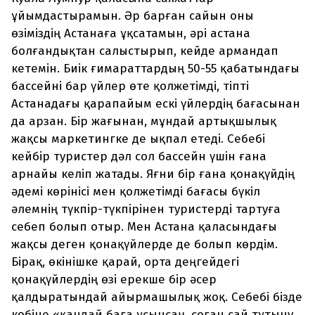
ұйымдастырамын. Әр барған сайын оны
өзіміздің Астанаға ұқсатамын, әрі астана
болғандықтан салыстырып, кейде армандап
кетемін. Биік ғимараттардың 50-55 қабатындағы
бассейні бар үйлер өте қолжетімді, тіпті
Астанадағы қарапайым ескі үйлердің бағасынан
да арзан. Бір жағынан, мұндай артықшылық
жақсы маркетингке де ықпал етеді. Себебі
кейбір туристер дәл сол бассейн үшін ғана
арнайы келіп жатады. Яғни бір ғана қонақүйдің
әдемі көрінісі мен қолжетімді бағасы бүкіл
әлемнің түкпір-түкпірінен туристерді тартуға
себеп болып отыр. Мен Астана қаласындағы
жақсы деген қонақүйлерде де болып көрдім.
Бірақ, өкінішке қарай, орта деңгейдегі
қонақүйлердің өзі ерекше бір әсер
қалдыратындай айырмашылық жоқ. Себебі бізде
көбіне «қандай баға ұсынсаң, соған сай тұтыну