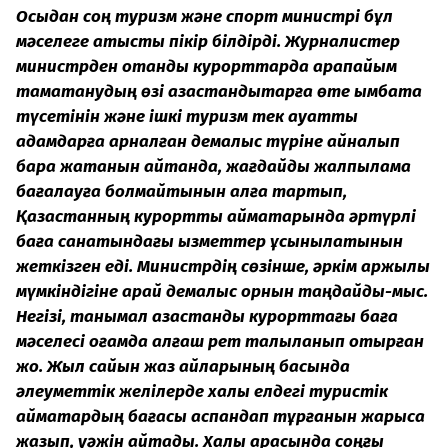
Осыдан соң туризм және спорт министрі бұл
мәселеге қатысты пікір білдірді. Журналистер
министрден отандық курорттарда қарапайым
тамақтанудың өзі қазақстандықтарға өте қымбатқа
түсетінін және ішкі туризм тек ауқатты
адамдарға арналған демалыс түріне айналып
бара жатқанын айтқанда, жағдайды жалпылама
бағалауға болмайтынын алға тартып,
Қазақстанның курорттық аймақтарында әртүрлі
баға санатындағы қызметтер ұсынылатынын
жеткізген еді. Министрдің сөзінше, әркім қаржылық
мүмкіндігіне қарай демалыс орнын таңдайды-мыс.
Негізі, танымал қазақстандық курорттағы баға
мәселесі қоғамда алғаш рет талқыланып отырған
жоқ. Жыл сайын жаз айларының басында
әлеуметтік желілерде халық елдегі туристік
аймақтардың бағасы аспандап тұрғанын жарыса
жазып, уәжін айтады. Халық арасында соңғы