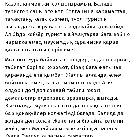
Қазақстанмен жиі салыстырамын. Балиде
туристер саны өте көп болғанына қарамастан,
тамақтану, көлік қызметі, түрлі туристік
нысандарға кіру бағасы әлдеқайда қолжетімді.
Ал бізде кейбір туристік аймақтарда баға көбіне
нарыққа емес, маусымдық сұранысқа қарай
қалыптасатыны өтірік емес.
Мысалы, Бурабайдағы отельдер, ондағы сервис,
табиғат бәрі де керемет, бірақ баға жағынан
қарағанда өте қымбат. Жалпы алғанда, әлем
бойынша емес, салыстырмалы түрде Азия
елдеріндегі дәл сондай табиғи resort
демалыстар әлдеқайда арзанырақ шығады.
Вьетнамда мұхит жағасындағы жақсы сервисі
бар қонақүйлер қолжетімді бағада. Балида да
жағдай дәл солай. Және тағы бір айта кететін
жайт, мен Малайзия мемлекетінің астанасы
Куала Лумпур қаласына саяхаттар