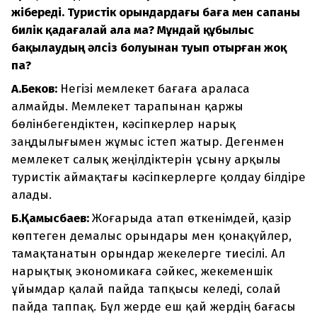
жібереді. Туристік орындардағы баға мен сапаны
билік қадағалай ала ма? Мұндай құбылыс
бақылаудың әлсіз болуынан туып отырған жоқ
па?
А.Беков:
Негізі мемлекет бағаға араласа
алмайды. Мемлекет тарапынан қаржы
бөлінбегендіктен, кәсіпкерлер нарық
заңдылығымен жұмыс істеп жатыр. Дегенмен
мемлекет салық жеңілдіктерін ұсыну арқылы
туристік аймақтағы кәсіпкерлерге қолдау білдіре
алады.
Б.Қамысбаев:
Жоғарыда атап өткенімдей, қазір
көптеген демалыс орындары мен қонақүйлер,
тамақтанатын орындар жекелерге тиесілі. Ал
нарықтық экономикаға сәйкес, жекеменшік
ұйымдар қалай пайда тапқысы келеді, солай
пайда таппақ. Бұл жерде еш қай жердің бағасы