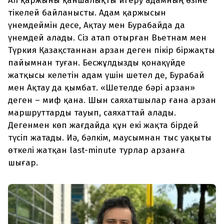
Ал қаржыны қаншалықты игеру адамның өзіне
тікелей байланысты. Адам қаржысын
үнемдеймін десе, Ақтау мен Бурабайда да
үнемдей алады. Сіз атап отырған Вьетнам мен
Түркия Қазақстаннан арзан деген пікір біржақты
пайымнан туған. Бесжұлдызды қонақүйде
жатқысы келетін адам үшін шетел де, Бурабай
мен Ақтау да қымбат. «Шетелде бәрі арзан»
деген – миф қана. Шын саяхатшылар ғана арзан
маршруттарды тауып, саяхаттай алады.
Дегенмен көп жағдайда құн екі жақта бірдей
түсіп жатады. Иә, бәлкім, маусымнан тыс уақыты
өткелі жатқан last-minute турлар арзанға
шығар.