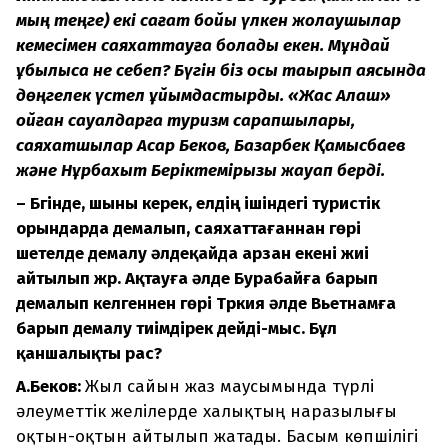
мың теңге) екі сағат бойы үлкен жолаушылар
кемесімен саяхаттауға болады екен. Мұндай
құбылысқа не себеп? Бүгін біз осы тақырып аясында
дөңгелек үстел ұйымдастырдық. «Жас Алаш»
қойған сауалдарға туризм сарапшылары,
саяхатшылар Асқар Беков, Базарбек Қамысбаев
және Нұрбахыт Беріктемірқызы жауап берді.
– Бүгінде, шыны керек, елдің ішіндегі туристік
орындарда демалып, саяхаттағаннан гөрі
шетелде демалу әлдеқайда арзан екені жиі
айтылып жүр. Ақтауға әлде Бурабайға барып
демалып келгеннен гөрі Түркия әлде Вьетнамға
барып демалу тиімдірек дейді-мыс. Бұл
қаншалықты рас?
А.Беков:
Жыл сайын жаз маусымында түрлі
әлеуметтік желілерде халықтың наразылығы
оқтын-оқтын айтылып жатады. Басым көпшілігі