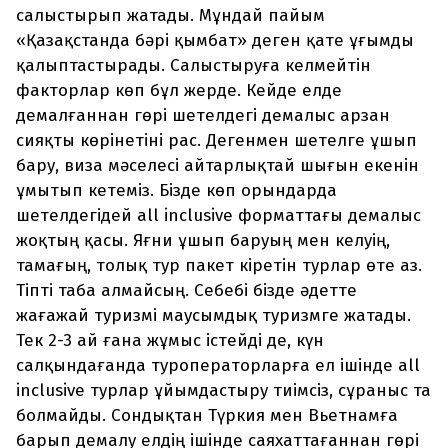
салыстырып жатады. Мұндай пайым
«Қазақстанда бәрі қымбат» деген қате ұғымды
қалыптастырады. Салыстыруға келмейтін
факторлар көп бұл жерде. Кейде елде
демалғаннан гөрі шетелдегі демалыс арзан
сияқты көрінетіні рас. Дегенмен шетелге ұшып
бару, виза мәселесі айтарлықтай шығын екенін
ұмытып кетеміз. Бізде көп орындарда
шетелдегідей all inclusive форматтағы демалыс
жоқтың қасы. Яғни ұшып баруың мен келуің,
тамағың, толық тур пакет кіретін турлар өте аз.
Тіпті таба алмайсың. Себебі бізде әдетте
жағажай туризмі маусымдық туризмге жатады.
Тек 2-3 ай ғана жұмыс істейді де, күн
салқындағанда туроператорларға ел ішінде all
inclusive турлар ұйымдастыру тиімсіз, сұраныс та
болмайды. Сондықтан Түркия мен Вьетнамға
барып демалу елдің ішінде саяхаттағаннан гөрі