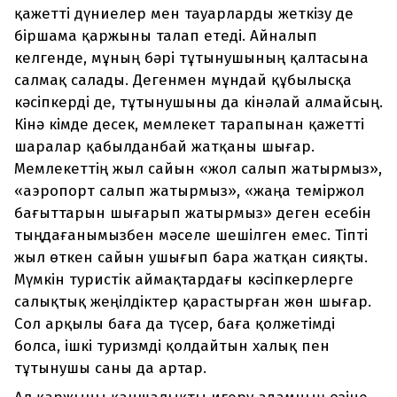
қажетті дүниелер мен тауарларды жеткізу де
біршама қаржыны талап етеді. Айналып
келгенде, мұның бәрі тұтынушының қалтасына
салмақ салады. Дегенмен мұндай құбылысқа
кәсіпкерді де, тұтынушыны да кінәлай алмайсың.
Кінә кімде десек, мемлекет тарапынан қажетті
шаралар қабылданбай жатқаны шығар.
Мемлекеттің жыл сайын «жол салып жатырмыз»,
«аэропорт салып жатырмыз», «жаңа теміржол
бағыттарын шығарып жатырмыз» деген есебін
тыңдағанымызбен мәселе шешілген емес. Тіпті
жыл өткен сайын ушығып бара жатқан сияқты.
Мүмкін туристік аймақтардағы кәсіпкерлерге
салықтық жеңілдіктер қарастырған жөн шығар.
Сол арқылы баға да түсер, баға қолжетімді
болса, ішкі туризмді қолдайтын халық пен
тұтынушы саны да артар.