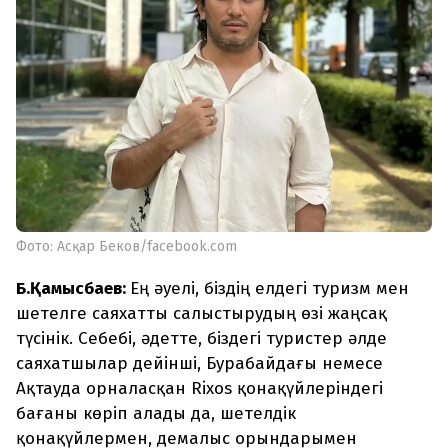
Фото: Асқар Беков/facebook.com
Б.Қамысбаев:
Ең әуелі, біздің елдегі туризм мен
шетелге саяхатты салыстырудың өзі жаңсақ
түсінік. Себебі, әдетте, біздегі туристер әлде
саяхатшылар дейінші, Бурабайдағы немесе
Ақтауда орналасқан Rixos қонақүйлеріндегі
бағаны көріп алады да, шетелдік
қонақүйлермен, демалыс орындарымен