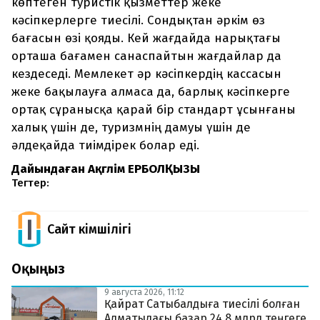
көптеген туристік қызметтер жеке
кәсіпкерлерге тиесілі. Сондықтан әркім өз
бағасын өзі қояды. Кей жағдайда нарықтағы
орташа бағамен санаспайтын жағдайлар да
кездеседі. Мемлекет әр кәсіпкердің кассасын
жеке бақылауға алмаса да, барлық кәсіпкерге
ортақ сұранысқа қарай бір стандарт ұсынғаны
халық үшін де, туризмнің дамуы үшін де
әлдеқайда тиімдірек болар еді.
Дайындаған Ақгүлім ЕРБОЛҚЫЗЫ
Тегтер:
Сайт Әкімшілігі
Оқыңыз
9 августа 2026, 11:12
Қайрат Сатыбалдыға тиесілі болған
Алматыдағы базар 24,8 млрд теңгеге