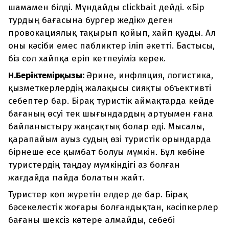
шамамен білді. Мұндайды clickbait дейді. «Бір
турдың бағасына бургер жедік» деген
провокациялық тақырып қойып, хайп қуады. Ал
оны кәсіби емес пабликтер іліп әкетті. Бастысы,
біз сол хайпқа еріп кетпеуіміз керек.
Н.Беріктемірқызы:
Әрине, инфляция, логистика,
қызметкерлердің жалақысы сияқты объективті
себептер бар. Бірақ туристік аймақтарда кейде
бағаның өсуі тек шығындардың артуымен ғана
байланыстыру жаңсақтық болар еді. Мысалы,
қарапайым ауыз судың өзі туристік орындарда
бірнеше есе қымбат болуы мүмкін. Бұл көбіне
туристердің таңдау мүмкіндігі аз болған
жағдайда пайда болатын жайт.
Туристер көп жүретін елдер де бар. Бірақ
бәсекелестік жоғары болғандықтан, кәсіпкерлер
бағаны шексіз көтере алмайды, себебі