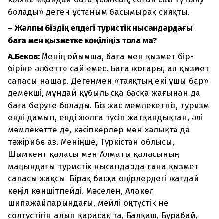
болады» деген ұстаным басымырақ сияқты.
– Жалпы біздің елдегі туристік нысандардағы
баға мен қызметке көңіліңіз тола ма?
А.Беков:
Менің ойымша, баға мен қызмет бір-
біріне әлбетте сай емес. Баға жоғары, ал қызмет
сапасы нашар. Дегенмен «таяқтың екі ұшы бар»
демекші, мұндай құбылысқа басқа жағынан да
баға беруге болады. Біз жас мемлекетпіз, туризм
енді дамып, енді жолға түсіп жатқандықтан, әлі
мемлекетте де, кәсіпкерлер мен халықта да
тәжірибе аз. Меніңше, Түркістан облысы,
Шымкент қаласы мен Алматы қаласының
маңындағы туристік нысандарда ғана қызмет
сапасы жақсы. Бірақ басқа өңірлердегі жағдай
көңіл көншітпейді. Мәселен, Алакөл
шипажайларындағы, мейлі оңтүстік не
солтүстігін алып қарасақ та, Балқаш, Бурабай,