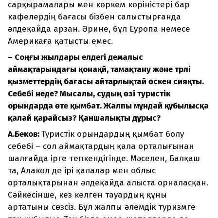
сарқырамалары мен көркем көріністері бар
кафелердің бағасы бізбен салыстырғанда
әлдеқайда арзан. Әрине, бұл Еуропа немесе
Америкаға қатысты емес.
– Соңғы жылдары елдегі демалыс
аймақтарындағы қонақүй, тамақтану және түрлі
қызметтердің бағасы айтарлықтай өскен сияқты.
Себебі неде? Мысалы, судың өзі туристік
орындарда өте қымбат. Жалпы мұндай құбылысқа
қалай қарайсыз? Қаншалықты дұрыс?
А.Беков:
Туристік орындардың қымбат болу
себебі – сол аймақтардың қала орталығынан
шалғайда ірге тепкендігінде. Мәселен, Балқаш
та, Алакөл де ірі қалалар мен облыс
орталықтарынан әлдеқайда алыста орналасқан.
Сәйкесінше, кез келген тауардың құны
артатыны сөзсіз. Бұл жалпы әлемдік туризмге