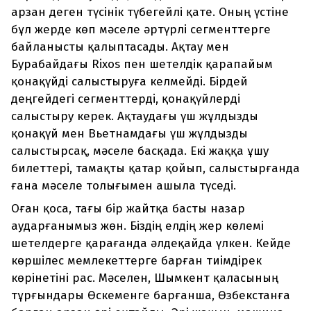
арзан деген түсінік түбегейлі қате. Оның үстіне
бұл жерде көп мәселе әртүрлі сегменттерге
байланысты қалыптасады. Ақтау мен
Бурабайдағы Rixos пен шетелдік қарапайым
қонақүйді салыстыруға келмейді. Бірдей
деңгейдегі сегменттерді, қонақүйлерді
салыстыру керек. Ақтаудағы үш жұлдызды
қонақүй мен Вьетнамдағы үш жұлдызды
салыстырсақ, мәселе басқада. Екі жаққа ұшу
билеттері, тамақты қатар қойып, салыстырғанда
ғана мәселе толығымен ашыла түседі.
Оған қоса, тағы бір жайтқа басты назар
аударғанымыз жөн. Біздің елдің жер көлемі
шетелдерге қарағанда әлдеқайда үлкен. Кейде
көршілес мемлекеттерге барған тиімдірек
көрінетіні рас. Мәселен, Шымкент қаласының
тұрғындары Өскеменге барғанша, Өзбекстанға