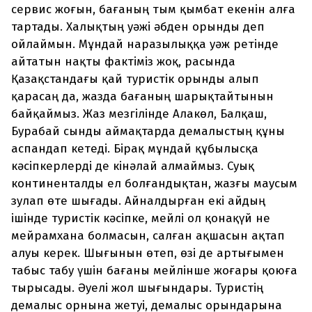
сервис жоғын, бағаның тым қымбат екенін алға
тартады. Халықтың уәжі әбден орынды деп
ойлаймын. Мұндай наразылыққа уәж ретінде
айтатын нақты фактіміз жоқ, расында
Қазақстандағы қай туристік орынды алып
қарасаң да, жазда бағаның шарықтайтынын
байқаймыз. Жаз мезгілінде Алакөл, Балқаш,
Бурабай сынды аймақтарда демалыстың құны
аспандап кетеді. Бірақ мұндай құбылысқа
кәсіпкерлерді де кінәлай алмаймыз. Суық
континенталды ел болғандықтан, жазғы маусым
зулап өте шығады. Айналдырған екі айдың
ішінде туристік кәсіпке, мейлі ол қонақүй не
мейрамхана болмасын, салған ақшасын ақтап
алуы керек. Шығынын өтеп, өзі де артығымен
табыс табу үшін бағаны мейлінше жоғары қоюға
тырысады. Әуелі жол шығындары. Туристің
демалыс орнына жетуі, демалыс орындарына