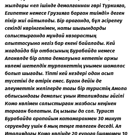
жылдары «ел ішінде демалғаннан гөрі Түркияға,
Египетке немесе Грузияға барған тиімді» деген
пікір жиі айтылады. Бір қарағанда, бұл әсірелеу
секілді көрінгенімен, нақты шығындарды
салыстырғанда мұндай көзқарастың
қалыптасуына негіз бар екені байқалады. Кей
жағдайда бір отбасының Бурабайда немесе
Алакөлде бір апта демалуына кететін қаржы
көлемі шетелдік турпакеттің құнымен шамалас
болып шығады. Тіпті кей кездері одан асып
түсетіні де өтірік емес. Бұған дейін де
әлеуметтік желілерде тағы бір туристің Ақмола
облысындағы демалыс құнын Италиядағы әйгілі
Комо көлімен салыстырған жазбасы кеңінен
тараған болатын. Ең қызығы да сол. Турист
Бурабайда қарапайым катамаранмен 30 минут
серуендеу үшін 6 мың теңге төлеген деседі. Ал
Италиядағы Комо көлінде 20 еуроға (шамамен 10