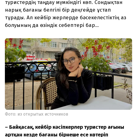
туристердің таңдау мүмкіндігі көп. Сондықтан
нарық бағаны белгілі бір деңгейде ұстап
тұрады. Ал кейбір жерлерде бәсекелестіктің аз
болуының да өзіндік себептері бар…
Фото: из открытых источников
– Байқасақ, кейбір кәсіпкерлер туристер ағыны
артқан кезде бағаны бірнеше есе көтеріп