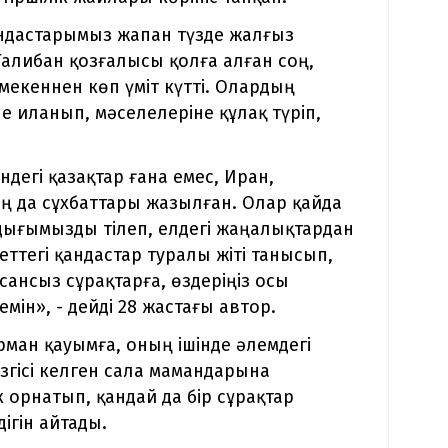
андастарымыз жапан түзде жалғыз
 Талибан қозғалысы қолға алған соң,
амекеннен көп үміт күтті. Олардың
е иланып, мәселелеріне құлақ түріп,
дегі қазақтар ғана емес, Иран,
ың да сұхбаттары жазылған. Олар қайда
андығымызды тілеп, елдегі жаңалықтардан
еттегі қандастар туралы жіті танысып,
ансыз сұрақтарға, өздеріңіз осы
мін», - дейді 28 жастағы автор.
ман қауымға, оның ішінде әлемдегі
згісі келген сала мамандарына
к орнатып, қандай да бір сұрақтар
ігін айтады.