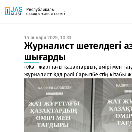
Республикалық
қоғамдық-саяси газеті
15 января 2025, 10:33
Газетке жазылу
Журналист шетелдегі қаз
PDF форматтағы газетті ай сайын электронды
шығарды
поштаңызға алып отырыңыз. Жаңа нөмір
шыққан сәтте сізге бірден жіберіледі. Тек email
«Жат жұрттағы қазақтардың өмірі мен та
енгізіңіз, біз қалғанын өзіміз жібереміз.
журналист Қадірәлі Сарыпбектің кітабы ж