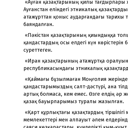
«Ауған қазақтарының қилы тағдырлары 
Ауғанстан еліндегі этникалық қазақтар
атажұрттан қоныс аударғандағы тарихы т
баяндалған.
«Пәкістан қазақтарының қиындыққа толы 
қандастардың осы елдегі күн көрістерін 
суреттеген.
«Иран қазақтарының атажұртқа оралуынд
республикасындағы этникалық қазақтард
«Қаймағы бұзылмаған Моңғолия жеріндегі
қандастарымыздың салт-дәстүрі, ана тілд
артық болмаса, кем емес. Өзге елдің әр ж
қазақ бауырларымыз туралы жазылған.
«Қарт құрлықтағы қазақтардың тіршілігі м
мемлекеттері мен алпауыт әлем елдерінд
саяси көзқарастары, күнделікті қым-қуыт 