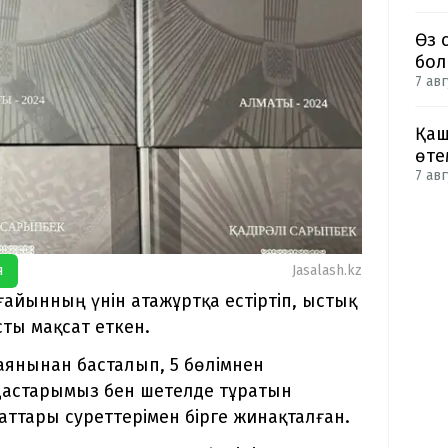
Өз 
бол
7 авг
Қаш
өте
7 авг
я
Jasalash.kz
айынның үнін атажұртқа естіртіп, ыстық
сты мақсат еткен.
аянынан басталып, 5 бөлімнен
ндастарымыз бен шетелде тұратын
ттары суреттерімен бірге жинақталған.