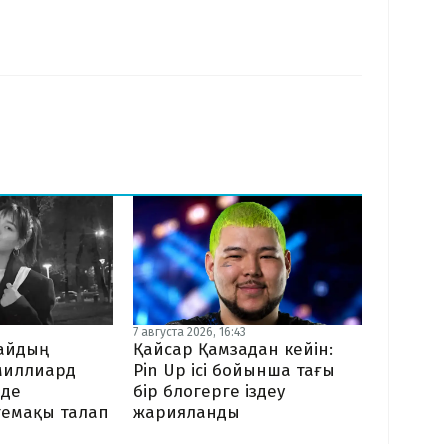
7 августа 2026, 16:43
байдың
Қайсар Қамзадан кейін:
миллиард
Pin Up ісі бойынша тағы
нде
бір блогерге іздеу
темақы талап
жарияланды