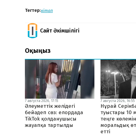
Тегтер:
кітап
Сайт Әкімшілігі
Оқыңыз
7 августа 2026, 17:15
7 августа 2026, 16:55
Әлеуметтік желідегі
Нұрай Серік
бейәдеп сөз: елордада
туыстары 10 
TikTok қолданушысы
теңге көлемі
жауапқа тартылды
моральдық ө
етті