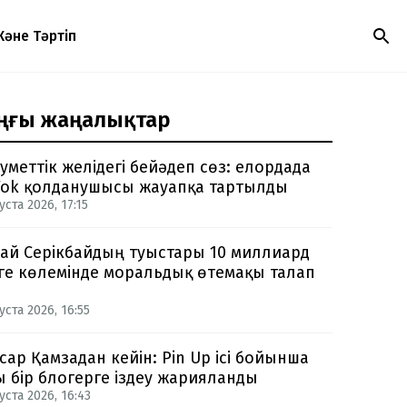
Және Тәртіп
ңғы жаңалықтар
уметтік желідегі бейәдеп сөз: елордада
Tok қолданушысы жауапқа тартылды
уста 2026, 17:15
ай Серікбайдың туыстары 10 миллиард
ге көлемінде моральдық өтемақы талап
уста 2026, 16:55
сар Қамзадан кейін: Pin Up ісі бойынша
ы бір блогерге іздеу жарияланды
уста 2026, 16:43