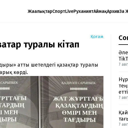
Жаңалықтар
Спорт
Live
Руханият
Аймақ
Архив
Заң 
Со
Қоғам
ақтар туралы кітап
Әле
Tik
ғдыры» атты шетелдегі қазақтар туралы
7 авг
арық көрді.
Нұр
тең
етті
7 авг
Қай
тағ
7 авг