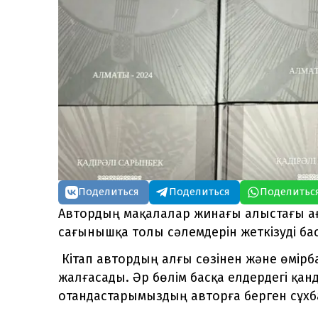
Поделиться
Поделиться
Поделитьс
Автордың мақалалар жинағы алыстағы ағ
сағынышқа толы сәлемдерін жеткізуді ба
Кітап автордың алғы сөзінен және өмірб
жалғасады. Әр бөлім басқа елдердегі қа
отандастарымыздың авторға берген сұхба