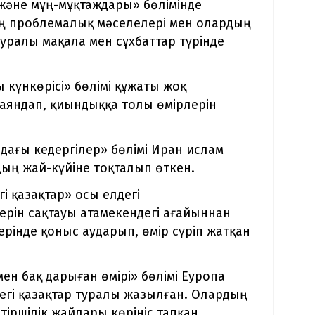
және мұң-мұқтаждары» бөлімінде
дың проблемалық мәселелері мен олардың
уралы мақала мен сұхбаттар түрінде
күнкөрісі» бөлімі құжаты жоқ
баяндап, қиындыққа толы өмірлерін
ағы кедергілер» бөлімі Иран ислам
ың жай-күйіне тоқталып өткен.
 қазақтар» осы елдегі
ерін сақтауы атамекендегі ағайыннан
ерінде қоныс аударып, өмір сүріп жатқан
ен бақ дарыған өмірі» бөлімі Еуропа
егі қазақтар туралы жазылған. Олардың
тіршілік жайлары көрініс тапқан.