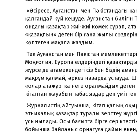
«Әсіресе, Ауғанстан мен Пәкістандағы қ
қалғандай күй кешуде. Ауғанстан билігін
ондағы қазақтар жиі-жиі көмек сұрап, ат
«қазақпын» деген бір ғана жылы сөздерін
көптеген мақала жаздым.
Тек Ауғанстан мен Пәкістан мемлекеттерін
Моңғолия, Еуропа елдеріндегі қазақтард
жүрсе де атамекендегі сіз бен біздің ам
мақрұм қалмай, әркез назарда ұстауда. Ш
«олар атажұртқа неге оралмайды» деген с
кітаптан жауабын табасыздар деп үміттене
Журналистің айтуынша, кітап қалың оқыр
этникалық қазақтар туралы зерттеу жүргі
ұсынылады. Осы бағытта бірге серіктесті
бойынша байланыс орнатуға дайын екенд