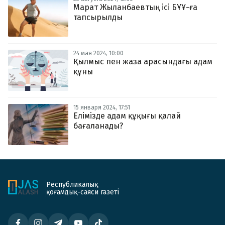
Марат Жыланбаевтың ісі БҰҰ-ға
тапсырылды
24 мая 2024, 10:00
Қылмыс пен жаза арасындағы адам
құны
15 января 2024, 17:51
Елімізде адам құқығы қалай
бағаланады?
Республикалық
қоғамдық-саяси газеті