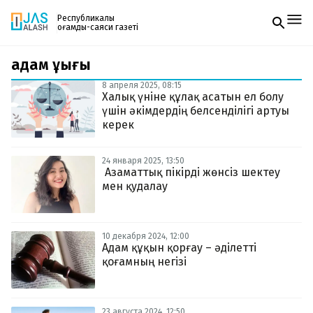
Республикалық
қоғамдық-саяси газеті
адам құқығы
Жаңалықтар
Спорт
8 апреля 2025, 08:15
Газетке жазылу
Live
Халық үніне құлақ асатын ел болу
PDF форматтағы газетті ай сайын электронды
Руханият
үшін әкімдердің белсенділігі артуы
поштаңызға алып отырыңыз. Жаңа нөмір
Аймақ
керек
шыққан сәтте сізге бірден жіберіледі. Тек email
Архив
енгізіңіз, біз қалғанын өзіміз жібереміз.
Заң және тәртіп
24 января 2025, 13:50
Азаматтық пікірді жөнсіз шектеу
мен қудалау
Редакциямен байланыс
+7 708 604 51 06
Жарнама бөлімі
+7 701 220 64 52
Пошта
10 декабря 2024, 12:00
zhasalash100@gmail.com
Адам құқын қорғау – әділетті
қоғамның негізі
23 августа 2024, 12:50