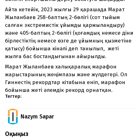
Айта кетейік, 2023 жылғы 29 қарашада Марат
Жыланбаев 258-баптың 2-бөлігі (сот тыйым
салған экстремистік ұйымды қаржыландыру)
және 405-баптың 2-бөлігі (қоғамдық немесе діни
бірлестіктің немесе өзге де ұйымның қызметіне
қатысу) бойынша кінәлі деп танылып, жеті
жылға бас бостандығынан айырылды.
Марат Жыланбаев халықаралық марафон
жарыстарының жеңімпазы және жүлдегері. Ол
Гиннестің рекордтар кітабына еніп, марафон
бойынша жеті әлемдік рекорд орнатқан.
Тегтер:
Nazym Sapar
Оқыңыз