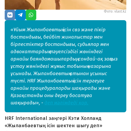
Фото: vlast.kz
«Ұйым Жыланбаевтың ісін сөз және пікір
бостандығы, бейбіт жиналыстар мен
бірлестіктер бостандығы, судьялар мен
адвокаттардың тәуелсіздігі жөніндегі
арнайы баяндамашылардың, сондай-ақ заңсыз
ұстау жөніндегі жұмыс тобының назарына
ұсынады. Жыланбаевтың атынан ұсыныс
түсті. HRF Жыланбаевтың ісін тергеуге
арнайы процедураларды шақырады және
Қазақстанды оны дереу босатуға
шақырады», -
деп мәлімдеді қор.
HRF International заңгері Кэти Холланд
«Жыланбаевтың ісін шектен шығу деп»