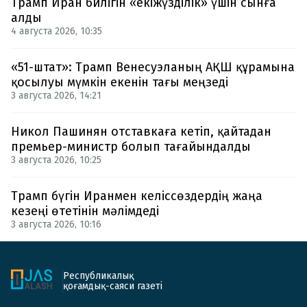
Трамп Иран билігін «екіжүзділік» үшін сынға
алды
4 августа 2026, 10:35
«51-штат»: Трамп Венесуэланың АҚШ құрамына
қосылуы мүмкін екенін тағы меңзеді
3 августа 2026, 14:21
Никол Пашинян отставкаға кетіп, қайтадан
премьер-министр болып тағайындалды
3 августа 2026, 10:25
Трамп бүгін Иранмен келіссөздердің жаңа
кезеңі өтетінін мәлімдеді
3 августа 2026, 10:16
Республикалық
қоғамдық-саяси газеті