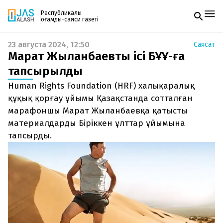
Республикалық
қоғамдық-саяси газеті
23 августа 2024, 12:50
Саясат
Жаңалықтар
Марат Жыланбаевтың ісі БҰҰ-ға
Спорт
Газетке жазылу
Live
тапсырылды
PDF форматтағы газетті ай сайын электронды
Руханият
Human Rights Foundation (HRF) халықаралық
поштаңызға алып отырыңыз. Жаңа нөмір
Аймақ
шыққан сәтте сізге бірден жіберіледі. Тек email
құқық қорғау ұйымы Қазақстанда сотталған
Архив
енгізіңіз, біз қалғанын өзіміз жібереміз.
Заң және тәртіп
марафоншы Марат Жыланбаевқа қатысты
материалдарды Біріккен ұлттар ұйымына
Редакциямен байланыс
тапсырды.
+7 708 604 51 06
Жарнама бөлімі
+7 701 220 64 52
Пошта
zhasalash100@gmail.com