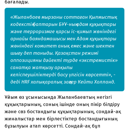
бағалады.
«Жыланбаев мырзаны соттаған Қылмыстық
кодекстің баптарын БҰҰ-ның адам құқықтары
және терроризмге қарсы іс-қимыл жөніндегі
арнайы баяндамашысы мен Адам құқықтары
жөніндегі комитет анық емес және шектен
шығу деп таныды. Қазақстан режимі
оппозицияны дәйекті түрде «экстремистік»
санатқа жатқызу арқылы
келіспеушіліктерді басу үлгісін көрсетті», -
деді HRF халықаралық заңгер Кейти Холланд.
Ұйым өз ұсынысында Жыланбаевтың негізгі
құқықтарының, соның ішінде оның пікір білдіру
және сөз бостандығы құқықтарының, сондай-ақ
жиналыстар мен бірлестіктер бостандығының
бұзылуын атап көрсетті. Сондай-ақ бұл