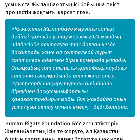
ұсыныста Жыланбаевтың ісі бойынша тиісті
процестің жоқтығы көрсетілген.
«Қазақстан Жыланбаев мырзаны сотқа
дейінгі қамауда ұстау мерзімі 2023 жылдың
шілдесінде аяқталуға тиіс болған кезде
босатпады және ол сотталмай тұрып
сотталған адаммен бірге камерада ұстады.
Оның жабық сот отырысы қатаң бақылаудағы
сот алқасының алдында өтті және оның
куәгерлерді шақыру туралы өтінішінің
біреуінен басқасының барлығы
қанағаттандырылмады. Бұл жағдайда оның
ұсталуын ақтау мүмкін емес», - деді Холланд.
Human Rights Foundation БҰҰ агенттіктерін
Жыланбаевтың ісін тексеруге, ал Қазақстан
билігін спортшыны дереу босатуға шақырды.