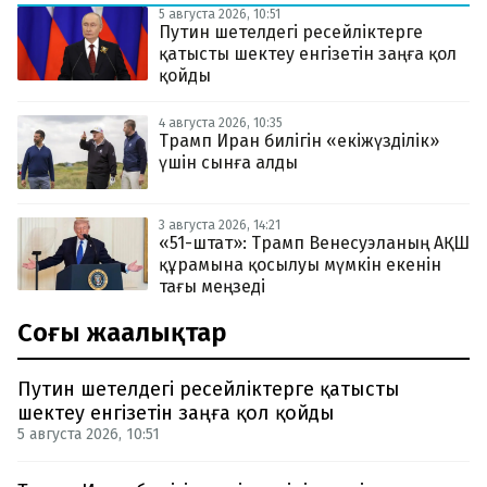
5 августа 2026, 10:51
Путин шетелдегі ресейліктерге
қатысты шектеу енгізетін заңға қол
қойды
4 августа 2026, 10:35
Трамп Иран билігін «екіжүзділік»
үшін сынға алды
3 августа 2026, 14:21
«51-штат»: Трамп Венесуэланың АҚШ
құрамына қосылуы мүмкін екенін
тағы меңзеді
Соңғы жаңалықтар
Путин шетелдегі ресейліктерге қатысты
шектеу енгізетін заңға қол қойды
5 августа 2026, 10:51