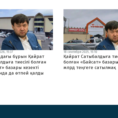
26, 15:37
18 сентября 2025, 15:10
дағы бұрын Қайрат
Қайрат Сатыбалдыға тие
лдыға тиесілі болған
болған «Байсат» базары
т» базары кезекті
млрд теңгеге сатылмақ
нда да өтпей қалды