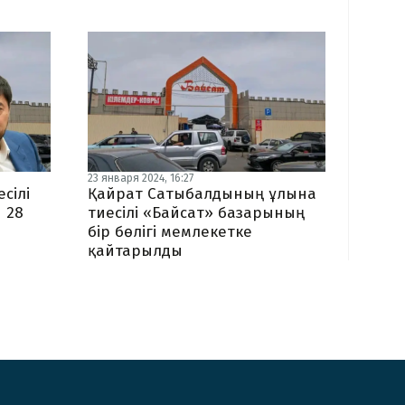
23 января 2024, 16:27
сілі
Қайрат Сатыбалдының ұлына
 28
тиесілі «Байсат» базарының
бір бөлігі мемлекетке
қайтарылды