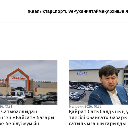
Жаңалықтар
Спорт
Live
Руханият
Аймақ
Архив
Заң 
6, 13:31
6 апреля 2026, 10:32
 Сатыбалдыдан
Қайрат Сатыбалдының 
енген «Байсат» базары
тиесілі «Байсат» базары
ке берілуі мүмкін
сатылымға шығарылды