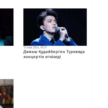
13 мая 2024, 16:31
Димаш Құдайберген Түркияда
концертін өткізеді