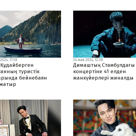
2024, 17:58
24 мая 2024, 12:38
Құдайберген
Димаштың Стамбулдағы
танның туристік
концертіне 41 елден
рында бейнебаян
жанкүйерлері жиналды
 жатыр