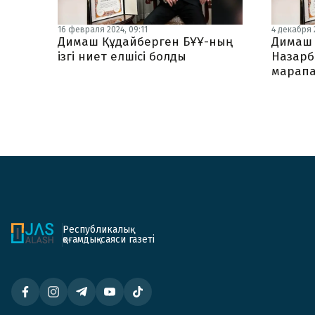
16 февраля 2024, 09:11
4 декабря 2
Димаш Құдайберген БҰҰ-ның
Димаш 
ізгі ниет елшісі болды
Назарб
марапа
Республикалық
қоғамдық-саяси газеті