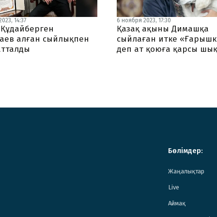
023, 14:37
6 ноября 2023, 17:30
Құдайберген
Қазақ ақыны Димашқа
аев алған сыйлықпен
сыйлаған итке «Ғарыш
тталды
деп ат қоюға қарсы шы
Бөлімдер:
Жаңалықтар
Live
Аймақ