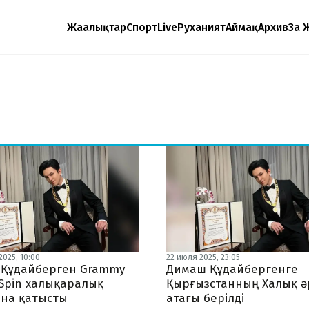
Жаңалықтар
Спорт
Live
Руханият
Аймақ
Архив
Заң 
2025, 10:00
22 июля 2025, 23:05
Құдайберген Grammy
Димаш Құдайбергенге
 Spin халықаралық
Қырғызстанның Халық әр
на қатысты
атағы берілді