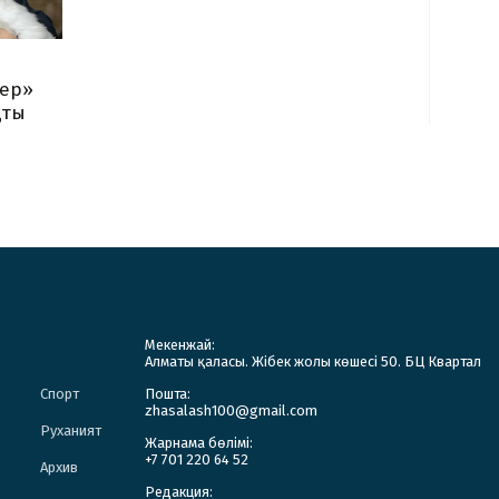
кер»
қты
Мекенжай:
Алматы қаласы. Жібек жолы көшесі 50. БЦ Квартал
Спорт
Пошта:
zhasalash100@gmail.com
Руханият
Жарнама бөлімі:
+7 701 220 64 52
Архив
Редакция: