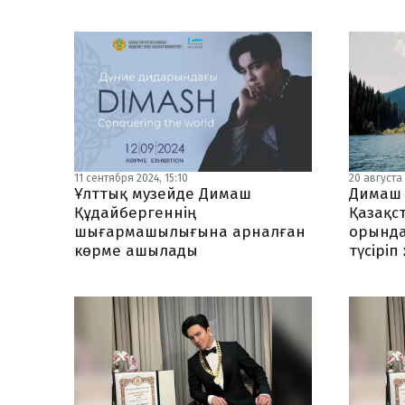
11 сентября 2024, 15:10
20 августа 
Ұлттық музейде Димаш
Димаш 
Құдайбергеннің
Қазақс
шығармашылығына арналған
орында
көрме ашылады
түсіріп