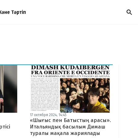
Және Тәртіп
17 октября 2024, 14:45
«Шығыс пен Батыстың арасы».
тісі
Итальяндық басылым Димаш
туралы мақала жариялады