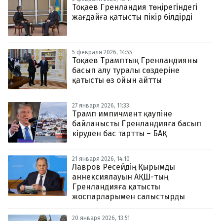
Тоқаев Гренландия төңірегіндегі
жағдайға қатысты пікір білдірді
5 февраля 2026, 14:55
Тоқаев Трамптың Гренландияны
басып алу туралы сөздеріне
қатысты өз ойын айтты
27 января 2026, 11:33
Трамп импичмент қаупіне
байланысты Гренландияға басып
кіруден бас тартты – БАҚ
21 января 2026, 14:10
Лавров Ресейдің Қырымды
аннексиялауын АҚШ-тың
Гренландияға қатысты
жоспарларымен салыстырды
20 января 2026, 13:51