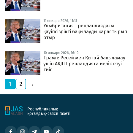
11 января 2026, 11:15
Ұлыбритания Гренландиядағы
қауіпсіздікті бақылауды қарастырып
отыр
10 января 2026, 16:10
Трамп: Ресей мен Қытай бақыламау
үшін АҚШ Гренландияға иелік етуі
тиіс
1
2
→
Республикалық
қоғамдық-саяси газеті