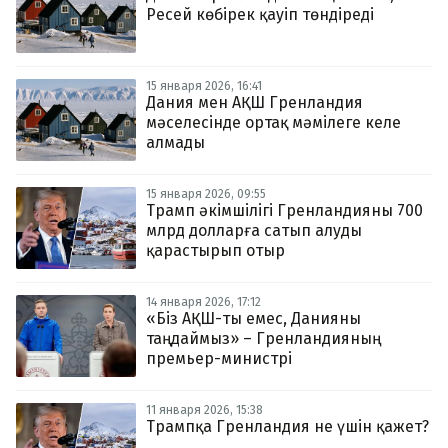
Ресей көбірек қауіп төндіреді
15 января 2026, 16:41
Дания мен АҚШ Гренландия
мәселесінде ортақ мәмілеге келе
алмады
15 января 2026, 09:55
Трамп әкімшілігі Гренландияны 700
млрд долларға сатып алуды
қарастырып отыр
14 января 2026, 17:12
«Біз АҚШ-ты емес, Данияны
таңдаймыз» – Гренландияның
премьер-министрі
11 января 2026, 15:38
Трампқа Гренландия не үшін қажет?