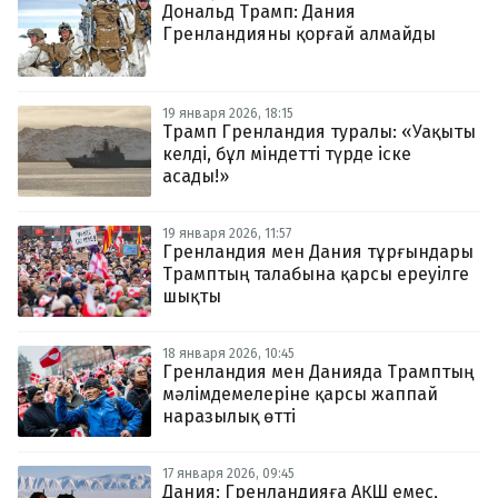
Дональд Трамп: Дания
Гренландияны қорғай алмайды
19 января 2026, 18:15
Трамп Гренландия туралы: «Уақыты
келді, бұл міндетті түрде іске
асады!»
19 января 2026, 11:57
Гренландия мен Дания тұрғындары
Трамптың талабына қарсы ереуілге
шықты
18 января 2026, 10:45
Гренландия мен Данияда Трамптың
мәлімдемелеріне қарсы жаппай
наразылық өтті
17 января 2026, 09:45
Дания: Гренландияға АҚШ емес,