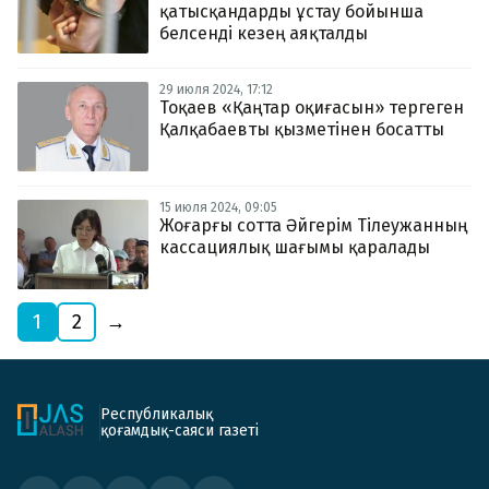
қатысқандарды ұстау бойынша
белсенді кезең аяқталды
29 июля 2024, 17:12
Тоқаев «Қаңтар оқиғасын» тергеген
Қалқабаевты қызметінен босатты
15 июля 2024, 09:05
Жоғарғы сотта Әйгерім Тілеужанның
кассациялық шағымы қаралады
1
2
→
Республикалық
қоғамдық-саяси газеті