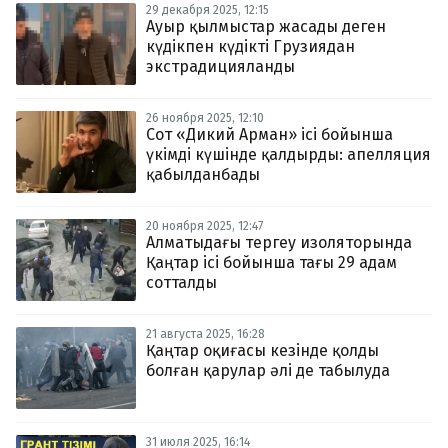
29 декабря 2025, 12:15
Ауыр қылмыстар жасады деген
күдікпен күдікті Грузиядан
экстрадицияланды
26 ноября 2025, 12:10
Сот «Дикий Арман» ісі бойынша
үкімді күшінде қалдырды: апелляция
қабылданбады
20 ноября 2025, 12:47
Алматыдағы тергеу изоляторында
Қаңтар ісі бойынша тағы 29 адам
сотталды
21 августа 2025, 16:28
Қаңтар оқиғасы кезінде қолды
болған қарулар әлі де табылуда
31 июля 2025, 16:14