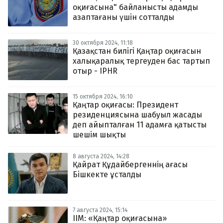
оқиғасына" байланысты адамды
азаптағаны үшін сотталды
30 октября 2024, 11:18
Қазақстан билігі Қаңтар оқиғасын
халықаралық тергеуден бас тартып
отыр - IPHR
15 октября 2024, 16:10
Қаңтар оқиғасы: Президент
резиденциясына шабуыл жасады
деп айыпталған 11 адамға қатысты
шешім шықты
8 августа 2024, 14:28
Қайрат Құдайбергеннің ағасы
Бішкекте ұсталды
7 августа 2024, 15:14
ІІМ: «Қаңтар оқиғасына»