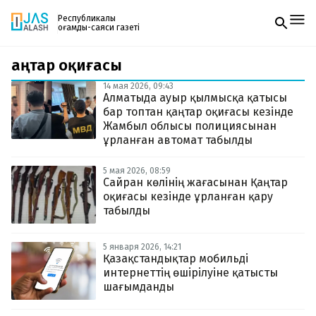
Республикалық
қоғамдық-саяси газеті
Қаңтар оқиғасы
Жаңалықтар
Спорт
14 мая 2026, 09:43
Газетке жазылу
Live
Алматыда ауыр қылмысқа қатысы
PDF форматтағы газетті ай сайын электронды
Руханият
бар топтан қаңтар оқиғасы кезінде
поштаңызға алып отырыңыз. Жаңа нөмір
Аймақ
Жамбыл облысы полициясынан
шыққан сәтте сізге бірден жіберіледі. Тек email
Архив
ұрланған автомат табылды
енгізіңіз, біз қалғанын өзіміз жібереміз.
Заң және тәртіп
5 мая 2026, 08:59
Сайран көлінің жағасынан Қаңтар
Редакциямен байланыс
оқиғасы кезінде ұрланған қару
+7 708 604 51 06
табылды
Жарнама бөлімі
+7 701 220 64 52
Пошта
zhasalash100@gmail.com
5 января 2026, 14:21
Қазақстандықтар мобильді
интернеттің өшірілуіне қатысты
шағымданды