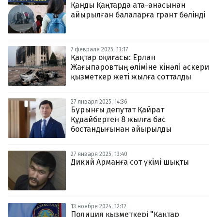
Қанды Қаңтарда ата-анасынан
айырылған балаларға грант бөлінді
7 февраля 2025, 13:17
Қаңтар оқиғасы: Ерлан
Жағыпаровтың өліміне кінәлі әскери
қызметкер жеті жылға сотталды
27 января 2025, 14:36
Бұрынғы депутат Қайрат
Құдайберген 8 жылға бас
бостандығынан айырылды
27 января 2025, 13:40
Дикий Арманға сот үкімі шықты
13 ноября 2024, 12:12
Полиция қызметкері "Қаңтар