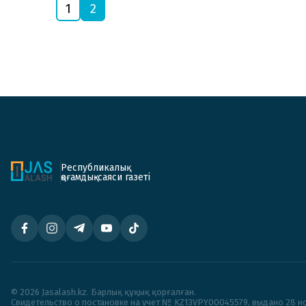
1
2
Республикалық
қоғамдық-саяси газеті
© 2026 Jasalash.kz. Барлық құқық қорғалған.
Cвидетельство о постановке на учет № KZ13VPY00045579, выдано 28 но