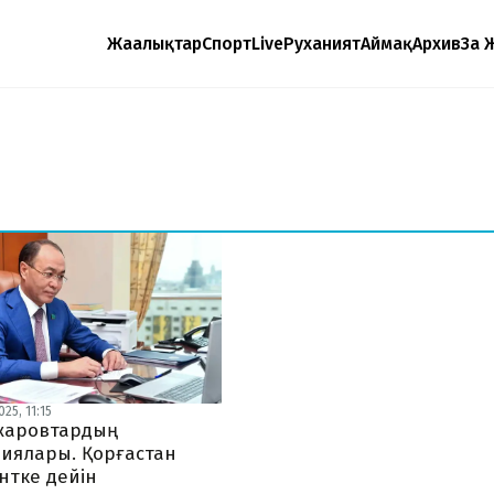
Жаңалықтар
Спорт
Live
Руханият
Аймақ
Архив
Заң 
25, 11:15
жаровтардың
иялары. Қорғастан
тке дейін