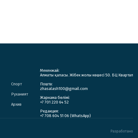
Мекенжай:
Алматы қаласы. Жібек жолы көшесі 50. БЦ Квартал
Спорт
Пошта:
zhasalash100@gmail.com
Руханият
Жарнама бөлімі:
+7 701 220 64 52
Архив
Редакция:
+7 708 604 51 06 (WhatsApp)
Разработано