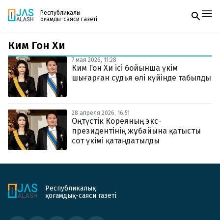
Республикалық
қоғамдық-саяси газеті
Ким Гон Хи
Жаңалықтар
Спорт
7 мая 2026, 11:28
Газетке жазылу
Live
Ким Гон Хи ісі бойынша үкім
PDF форматтағы газетті ай сайын электронды
Руханият
шығарған судья өлі күйінде табылды
поштаңызға алып отырыңыз. Жаңа нөмір
Аймақ
шыққан сәтте сізге бірден жіберіледі. Тек email
Архив
енгізіңіз, біз қалғанын өзіміз жібереміз.
Заң және тәртіп
28 апреля 2026, 16:51
Оңтүстік Кореяның экс-
президентінің жұбайына қатысты
Редакциямен байланыс
+7 708 604 51 06
сот үкімі қатаңдатылды
Жарнама бөлімі
+7 701 220 64 52
Пошта
zhasalash100@gmail.com
Республикалық
қоғамдық-саяси газеті