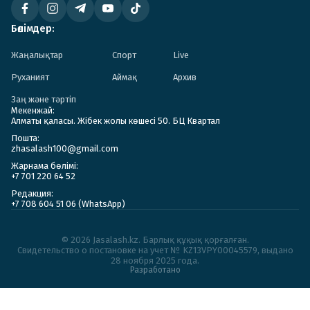
Бөлімдер:
Жаңалықтар
Спорт
Live
Руханият
Аймақ
Архив
Заң және тәртіп
Мекенжай:
Алматы қаласы. Жібек жолы көшесі 50. БЦ Квартал
Пошта:
zhasalash100@gmail.com
Жарнама бөлімі:
+7 701 220 64 52
Редакция:
+7 708 604 51 06 (WhatsApp)
© 2026 Jasalash.kz. Барлық құқық қорғалған.
Cвидетельство о постановке на учет № KZ13VPY00045579, выдано
28 ноября 2025 года.
Разработано