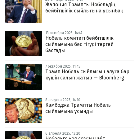
Жапония Трампты Нобельдің
бейбітшілік сыйлығына ұсынбақ
13 октября 2025, 14:47
Нобель комитеті бейбітшілік
сыйлығына бәс тігуді тергей
бастады
7 октября 2025, 11:45
Трамп Нобель сыйлығын алуға бар
күшін салып жатыр — Bloomberg
8 августа 2025, 14:10
Камбоджа Трампты Нобель
сыйлығына ұсынды
6 апреля 2025, 13:20
Нобельге қол созған үміт