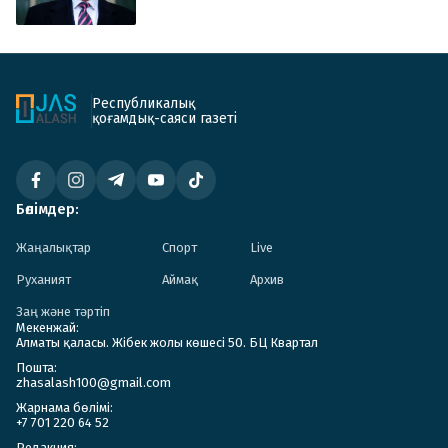
Республикалық
қоғамдық-саяси газеті
Бөлімдер:
Жаңалықтар
Спорт
Live
Руханият
Аймақ
Архив
Заң және тәртіп
Мекенжай:
Алматы қаласы. Жібек жолы көшесі 50. БЦ Квартал
Пошта:
zhasalash100@gmail.com
Жарнама бөлімі:
+7 701 220 64 52
Редакция: