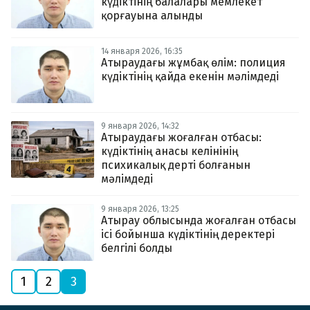
күдіктінің балалары мемлекет
қорғауына алынды
14 января 2026, 16:35
Атыраудағы жұмбақ өлім: полиция
күдіктінің қайда екенін мәлімдеді
9 января 2026, 14:32
Атыраудағы жоғалған отбасы:
күдіктінің анасы келінінің
психикалық дерті болғанын
мәлімдеді
9 января 2026, 13:25
Атырау облысында жоғалған отбасы
ісі бойынша күдіктінің деректері
белгілі болды
1
2
3