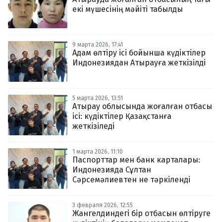
екі мүшесінің мәйіті табылды
9 марта 2026, 17:41
Адам өлтіру ісі бойынша күдіктілер
Индонезиядан Атырауға жеткізілді
5 марта 2026, 13:51
Атырау облысында жоғалған отбасы
ісі: күдіктілер Қазақстанға
жеткізіледі
1 марта 2026, 11:10
Паспорттар мен банк карталары:
Индонезияда Сұлтан
Сәрсемәлиевтен не тәркіленді
3 февраля 2026, 12:55
Жангелдиндегі бір отбасын өлтіруге