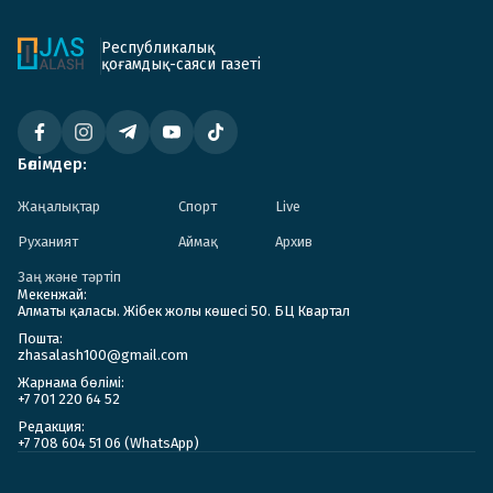
Республикалық
қоғамдық-саяси газеті
Бөлімдер:
Жаңалықтар
Спорт
Live
Руханият
Аймақ
Архив
Заң және тәртіп
Мекенжай:
Алматы қаласы. Жібек жолы көшесі 50. БЦ Квартал
Пошта:
zhasalash100@gmail.com
Жарнама бөлімі:
+7 701 220 64 52
Редакция:
+7 708 604 51 06 (WhatsApp)