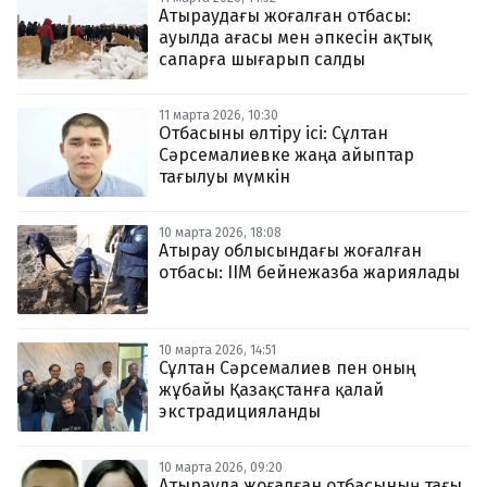
Атыраудағы жоғалған отбасы:
ауылда ағасы мен әпкесін ақтық
сапарға шығарып салды
11 марта 2026, 10:30
Отбасыны өлтіру ісі: Сұлтан
Сәрсемалиевке жаңа айыптар
тағылуы мүмкін
10 марта 2026, 18:08
Атырау облысындағы жоғалған
отбасы: ІІМ бейнежазба жариялады
10 марта 2026, 14:51
Сұлтан Сәрсемалиев пен оның
жұбайы Қазақстанға қалай
экстрадицияланды
10 марта 2026, 09:20
Атырауда жоғалған отбасының тағы