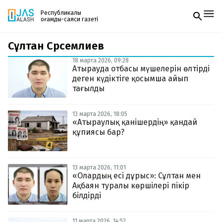
Республикалық
қоғамдық-саяси газеті
Сұлтан Сәрсемәлиев
Жаңалықтар
Спорт
18 марта 2026, 09:28
Газетке жазылу
Live
Атырауда отбасы мүшелерін өлтірді
PDF форматтағы газетті ай сайын электронды
Руханият
деген күдіктіге қосымша айып
поштаңызға алып отырыңыз. Жаңа нөмір
Аймақ
тағылды
шыққан сәтте сізге бірден жіберіледі. Тек email
Архив
енгізіңіз, біз қалғанын өзіміз жібереміз.
Заң және тәртіп
13 марта 2026, 18:05
«Атыраулық қанішердің» қандай
құпиясы бар?
Редакциямен байланыс
+7 708 604 51 06
Жарнама бөлімі
+7 701 220 64 52
Пошта
13 марта 2026, 11:01
zhasalash100@gmail.com
«Олардың есі дұрыс»: Сұлтан мен
Ақбаян туралы көршілері пікір
білдірді
11 марта 2026, 14:52