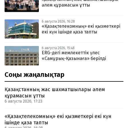
әлем құрамасын ұтты
6 августа 2026, 16:28
«Қазақтелекомның» екі қызметкері
екі күн ішінде қаза тапты
6 августа 2026, 15:48
ERG-дегі мемлекеттік үлес
«Самұрық-Қазынаға» берілді
Соңғы жаңалықтар
Қазақстанның жас шахматшылары әлем
құрамасын ұтты
6 августа 2026, 17:23
«Қазақтелекомның» екі қызметкері екі күн
ішінде қаза тапты