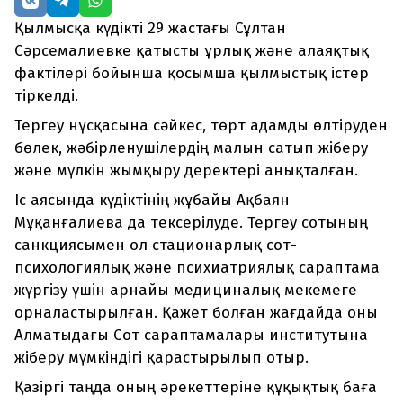
Қылмысқа күдікті 29 жастағы Сұлтан
Сәрсемалиевке қатысты ұрлық және алаяқтық
фактілері бойынша қосымша қылмыстық істер
тіркелді.
Тергеу нұсқасына сәйкес, төрт адамды өлтіруден
бөлек, жәбірленушілердің малын сатып жіберу
және мүлкін жымқыру деректері анықталған.
Іс аясында күдіктінің жұбайы Ақбаян
Мұқанғалиева да тексерілуде. Тергеу сотының
санкциясымен ол стационарлық сот-
психологиялық және психиатриялық сараптама
жүргізу үшін арнайы медициналық мекемеге
орналастырылған. Қажет болған жағдайда оны
Алматыдағы Сот сараптамалары институтына
жіберу мүмкіндігі қарастырылып отыр.
Қазіргі таңда оның әрекеттеріне құқықтық баға