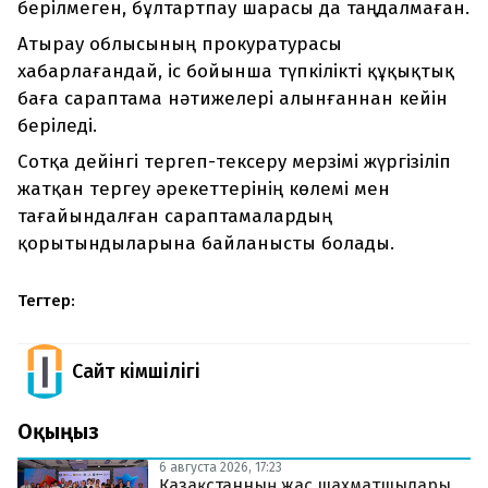
берілмеген, бұлтартпау шарасы да таңдалмаған.
Атырау облысының прокуратурасы
хабарлағандай, іс бойынша түпкілікті құқықтық
баға сараптама нәтижелері алынғаннан кейін
беріледі.
Сотқа дейінгі тергеп-тексеру мерзімі жүргізіліп
жатқан тергеу әрекеттерінің көлемі мен
тағайындалған сараптамалардың
қорытындыларына байланысты болады.
Тегтер:
Сайт Әкімшілігі
Оқыңыз
6 августа 2026, 17:23
Қазақстанның жас шахматшылары