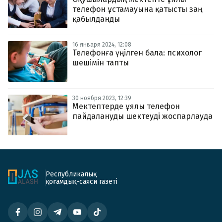
телефон ұстамауына қатысты заң
қабылданды
16 января 2024, 12:08
Телефонға үңілген бала: психолог
шешімін тапты
30 ноября 2023, 12:39
Мектептерде ұялы телефон
пайдалануды шектеуді жоспарлауда
Республикалық
қоғамдық-саяси газеті