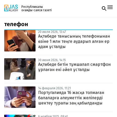
Республикалық
қоғамдық-саяси газеті
телефон
Жаңалықтар
Спорт
20 июля 2026, 13:47
Газетке жазылу
Live
Ақтөбеде танысының телефонынан
PDF форматтағы газетті ай сайын электронды
Руханият
өзіне 1 млн теңге аударып алған ер
поштаңызға алып отырыңыз. Жаңа нөмір
Аймақ
адам ұсталды
шыққан сәтте сізге бірден жіберіледі. Тек email
Архив
енгізіңіз, біз қалғанын өзіміз жібереміз.
Заң және тәртіп
30 июня 2026, 14:15
Ақтөбеде бетін тұмшалап смартфон
ұрлаған екі әйел ұсталды
Редакциямен байланыс
+7 708 604 51 06
Жарнама бөлімі
+7 701 220 64 52
Пошта
14 февраля 2026, 11:21
zhasalash100@gmail.com
Португалияда 16 жасқа толмаған
балаларға әлеуметтік желілерді
шектеу туралы заң қабылданды
6 ноября 2025, 09:41