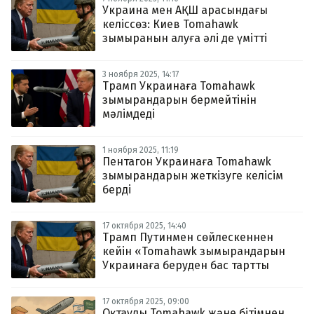
Украина мен АҚШ арасындағы
келіссөз: Киев Tomahawk
зымыранын алуға әлі де үмітті
3 ноября 2025, 14:17
Трамп Украинаға Tomahawk
зымырандарын бермейтінін
мәлімдеді
1 ноября 2025, 11:19
Пентагон Украинаға Tomahawk
зымырандарын жеткізуге келісім
берді
17 октября 2025, 14:40
Трамп Путинмен сөйлескеннен
кейін «Tomahawk зымырандарын
Украинаға беруден бас тартты
17 октября 2025, 09:00
Оқтаулы Tomahawk және бітімнен