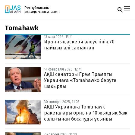
Республикалық
қоғамдық-саяси газеті
Tomahawk
Жаңалықтар
Спорт
13 мая 2026, 13:41
Газетке жазылу
Live
Иранның әскери әлеуетінің 70
PDF форматтағы газетті ай сайын электронды
Руханият
пайызы әлі сақталған
поштаңызға алып отырыңыз. Жаңа нөмір
Аймақ
шыққан сәтте сізге бірден жіберіледі. Тек email
Архив
енгізіңіз, біз қалғанын өзіміз жібереміз.
Заң және тәртіп
14 февраля 2026, 12:41
АҚШ сенаторы Грэм Трампты
Украинаға «Tomahawk» беруге
Редакциямен байланыс
+7 708 604 51 06
шақырды
Жарнама бөлімі
+7 701 220 64 52
Пошта
30 ноября 2025, 11:05
zhasalash100@gmail.com
АҚШ Украинаға Tomahawk
ракеталары орнына 10 жылдық баж
салығынан босатуды ұсынды
7 ноября 2025, 11:10