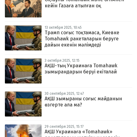
кейін Газаға атылған оқ
13 октября 2025, 10:45
Трамп соғыс тоқтамаса, Киевке
Tomahawk ракеталарын беруге
дайын екенін мәлімдеді
3 октября 2025, 12:15
АҚШ-тың Украинаға Tomahawk
зымырандарын беруі екіталай
30 сентября 2025, 12:47
АҚШ зымыраны соғыс майданын
өзгерте ала ма?
29 сентября 2025, 15:17
АҚШ Украинаға «Tomahawk»