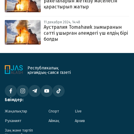
ракеталарын жеткізу мәселесін
қарастырып жатыр
11 декабря 2024, 14:48
Аустралия Tomahawk зымыранын
сәтті ұшырған әлемдегі үш елдің бірі
болды
Республикалық
қоғамдық-саяси газеті
Бөлімдер:
Жаңалықтар
Спорт
Live
Руханият
Аймақ
Архив
Заң және тәртіп