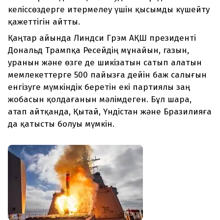
келіссөздерге итермелеу үшін қысымды күшейту
қажеттігін айтты.
Қаңтар айында Линдси Грэм АҚШ президенті
Дональд Трампқа Ресейдің мұнайын, газын,
уранын және өзге де шикізатын сатып алатын
мемлекеттерге 500 пайызға дейін баж салығын
енгізуге мүмкіндік беретін екі партиялы заң
жобасын қолдағанын мәлімдеген. Бұл шара,
атап айтқанда, Қытай, Үндістан және Бразилияға
да қатысты болуы мүмкін.