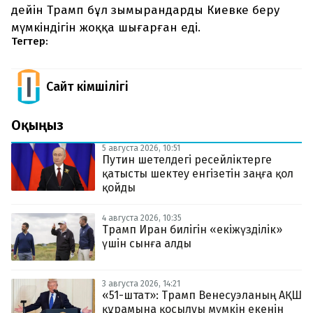
дейін Трамп бұл зымырандарды Киевке беру
мүмкіндігін жоққа шығарған еді.
Тегтер:
Сайт Әкімшілігі
Оқыңыз
5 августа 2026, 10:51
Путин шетелдегі ресейліктерге
қатысты шектеу енгізетін заңға қол
қойды
4 августа 2026, 10:35
Трамп Иран билігін «екіжүзділік»
үшін сынға алды
3 августа 2026, 14:21
«51-штат»: Трамп Венесуэланың АҚШ
құрамына қосылуы мүмкін екенін