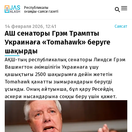
Республикалық
қоғамдық-саяси газеті
14 февраля 2026, 12:41
Саясат
Жаңалықтар
АҚШ сенаторы Грэм Трампты
Спорт
Газетке жазылу
Live
Украинаға «Tomahawk» беруге
PDF форматтағы газетті ай сайын электронды
Руханият
шақырды
поштаңызға алып отырыңыз. Жаңа нөмір
Аймақ
шыққан сәтте сізге бірден жіберіледі. Тек email
Архив
АҚШ-тың республикалық сенаторы Линдси Грэм
енгізіңіз, біз қалғанын өзіміз жібереміз.
Заң және тәртіп
Вашингтон әкімшілігін Украинаға ұшу
қашықтығы 2500 шақырымға дейін жететін
Редакциямен байланыс
Tomahawk қанатты зымырандарын беругді
+7 708 604 51 06
Жарнама бөлімі
ұсынды. Оның айтуынша, бұл қару Ресейдің
+7 701 220 64 52
әскери нысандарына соққы беру үшін қажет.
Пошта
zhasalash100@gmail.com