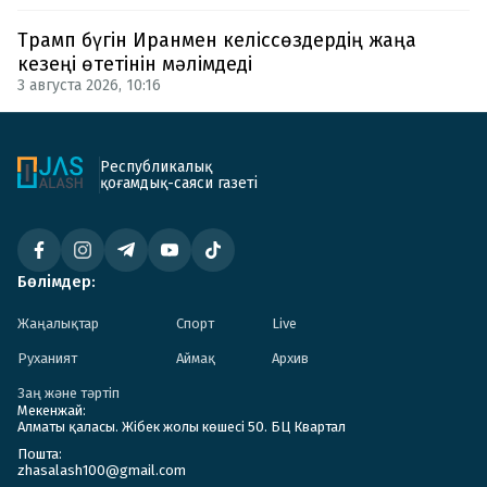
Трамп бүгін Иранмен келіссөздердің жаңа
кезеңі өтетінін мәлімдеді
3 августа 2026, 10:16
Республикалық
қоғамдық-саяси газеті
Бөлімдер:
Жаңалықтар
Спорт
Live
Руханият
Аймақ
Архив
Заң және тәртіп
Мекенжай:
Алматы қаласы. Жібек жолы көшесі 50. БЦ Квартал
Пошта:
zhasalash100@gmail.com