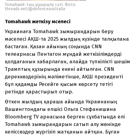
Tomahawk-тың ұшырылу сәті. Фото:
threads.net/@defenceaustralia
Tomahawk жеткізу мәселесі
Украинаға Tomahawk зымырандарын беру
мәселесі АҚШ-та 2025 жылдың күзінде талқылана
бастаған. Қазан айының соңында CNN
телеарнасы Пентагон мұндай жеткізілімдерді
қолдағанын хабарлаған, алайда түпкілікті шешім
Трамптың құзырында екені айтылған. CNN
дереккөздерінің мәліметінше, АҚШ президенті
бұл қадамды Ресейге қысым көрсету тетігі
ретінде қарастырып отыр.
Өткен жылдың қараша айында Украинаның
Вашингтондағы елшісі Ольга Стефанишина
Bloomberg TV арнасына берген сұхбатында елі
Tomahawk зымырандарын сатып алу жөнінде
келіссөздер жүргізіп жатқанын айтқан. Бұған