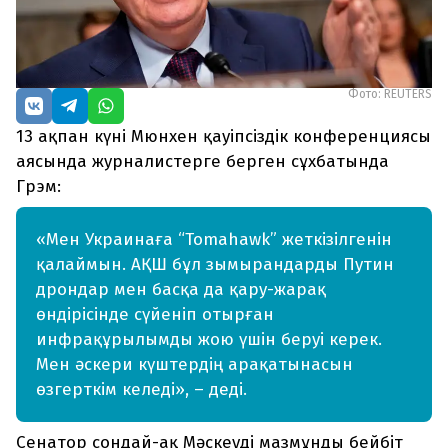
Фото: REUTERS
13 ақпан күні Мюнхен қауіпсіздік конференциясы
аясында журналистерге берген сұхбатында
Грэм:
«Мен Украинаға “Tomahawk” жеткізілгенін
қалаймын. АҚШ бұл зымырандарды Путин
дрондар мен басқа да қару-жарақ
өндірісінде сүйеніп отырған
инфрақұрылымды жою үшін беруі керек.
Мен әскери күштердің арақатынасын
өзгерткім келеді», – деді.
Сенатор сондай-ақ Мәскеуді мазмұнды бейбіт