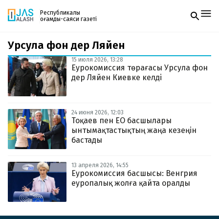
Республикалық
қоғамдық-саяси газеті
Урсула фон дер Ляйен
Жаңалықтар
Спорт
15 июля 2026, 13:28
Газетке жазылу
Live
Еурокомиссия төрағасы Урсула фон
PDF форматтағы газетті ай сайын электронды
Руханият
дер Ляйен Киевке келді
поштаңызға алып отырыңыз. Жаңа нөмір
Аймақ
шыққан сәтте сізге бірден жіберіледі. Тек email
Архив
енгізіңіз, біз қалғанын өзіміз жібереміз.
Заң және тәртіп
24 июня 2026, 12:03
Тоқаев пен ЕО басшылары
ынтымақтастықтың жаңа кезеңін
Редакциямен байланыс
+7 708 604 51 06
бастады
Жарнама бөлімі
+7 701 220 64 52
Пошта
13 апреля 2026, 14:55
zhasalash100@gmail.com
Еурокомиссия басшысы: Венгрия
еуропалық жолға қайта оралды