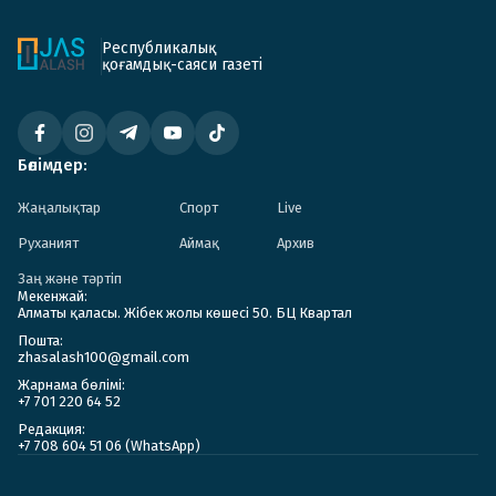
Республикалық
қоғамдық-саяси газеті
Бөлімдер:
Жаңалықтар
Спорт
Live
Руханият
Аймақ
Архив
Заң және тәртіп
Мекенжай:
Алматы қаласы. Жібек жолы көшесі 50. БЦ Квартал
Пошта:
zhasalash100@gmail.com
Жарнама бөлімі:
+7 701 220 64 52
Редакция:
+7 708 604 51 06 (WhatsApp)