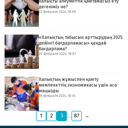
халықты әлеуметтік қамтамасыз ету
дегеніміз не?
22 февраля 2024, 18:06
«Халықтың табысын арттырудың 2025
дейінгі бағдарламасы» қандай
бағдарлама?
20 февраля 2024, 18:01
Халықтың жұмыспен қамту
мемлекеттің экономикасы үшін аса
маңызды
16 февраля 2024, 16:34
1
2
3
87
→
…