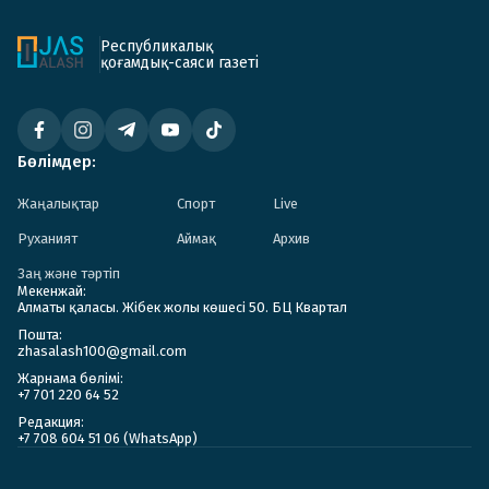
Республикалық
қоғамдық-саяси газеті
Бөлімдер:
Жаңалықтар
Спорт
Live
Руханият
Аймақ
Архив
Заң және тәртіп
Мекенжай:
Алматы қаласы. Жібек жолы көшесі 50. БЦ Квартал
Пошта:
zhasalash100@gmail.com
Жарнама бөлімі:
+7 701 220 64 52
Редакция:
+7 708 604 51 06 (WhatsApp)