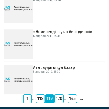
8 апреля 2019, 19:30
«Немеремді тауып беріңдерші»
6 апреля 2019, 15:38
Атыраудағы құл базар
5 апреля 2019, 15:30
1
118
119
120
145
→
…
…