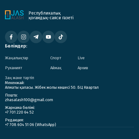
Республикалық
қоғамдық-саяси газеті
Бөлімдер:
Жаңалықтар
Спорт
Live
Руханият
Аймақ
Архив
Заң және тәртіп
Мекенжай:
Алматы қаласы. Жібек жолы көшесі 50. БЦ Квартал
Пошта:
zhasalash100@gmail.com
Жарнама бөлімі:
+7 701 220 64 52
Редакция:
+7 708 604 51 06 (WhatsApp)