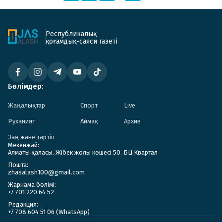
Республикалық
қоғамдық-саяси газеті
Бөлімдер:
Жаңалықтар
Спорт
Live
Руханият
Аймақ
Архив
Заң және тәртіп
Мекенжай:
Алматы қаласы. Жібек жолы көшесі 50. БЦ Квартал
Пошта:
zhasalash100@gmail.com
Жарнама бөлімі:
+7 701 220 64 52
Редакция:
+7 708 604 51 06 (WhatsApp)