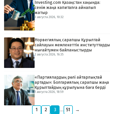
Investing.com Қазақстан хақында:
сенім жаңа капиталға айналып
жатыр
3 августа 2026, 10:32
Норвегиялық сарапшы Құрылтай
сайлауын мемлекеттік институттарды
нығайтумен байланыстырды
2 августа 2026, 16:35
«Партиялардың рөлі айтарлықтай
артады»: Болгариялық сарапшы жаңа
Құрылтайдың құрылуына баға берді
1 августа 2026, 18:59
1
2
3
51
→
…