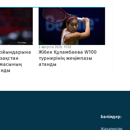
2 августа 2026, 17:02
Жібек Құламбаева W100
я ойындарына
турнирінің жеңімпазы
зақстан
атанды
амасының
ланды
Бөлімдер:
Жаңалықтар