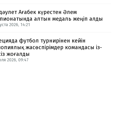
дәулет Ағабек күрестен Әлем
пионатында алтын медаль жеңіп алды
уста 2026, 14:21
цияда футбол турнирінен кейін
опиялық жасөспірімдер командасы із-
сіз жоғалды
юля 2026, 09:47