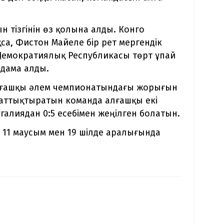
 тізгінін өз қолына алды. Конго
са, Фистон Майеле бір рет мергендік
 Демократиялық Республикасы төрт ұпай
лдама алды.
лғашқы әлем чемпионатындағы жорығын
жаттықтыратын команда алғашқы екі
угалиядан 0:5 есебімен жеңілген болатын.
11 маусым мен 19 шілде аралығында