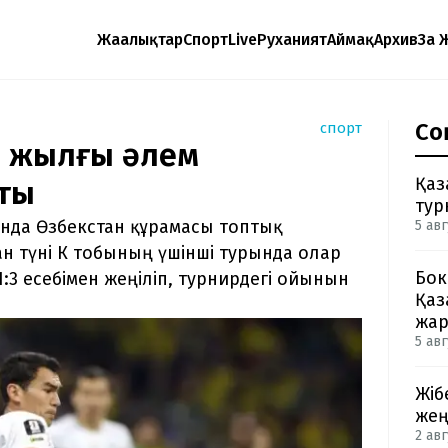
Жаңалықтар
Спорт
Live
Руханият
Аймақ
Архив
Заң 
Со
спорт
6 жылғы әлем
Қаз
ты
тур
нда Өзбекстан құрамасы топтық
5 авг
ан түні К тобының үшінші турында олар
Бок
3 есебімен жеңіліп, турнирдегі ойынын
Қаз
жа
5 авг
Жіб
жең
2 авг