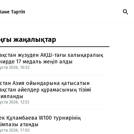
Және Тәртіп
ңғы жаңалықтар
ақстан жүзуден АҚШ-тағы халықаралық
нирде 17 медаль жеңіп алды
уста 2026, 16:52
стан Азия ойындарына қатысатын
ақстан әйелдер құрамасының тізімі
рияланды
уста 2026, 12:52
ек Құламбаева W100 турнирінің
імпазы атанды
уста 2026, 17:02