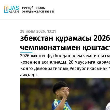
Республикалық
қоғамдық-саяси газеті
28 июня 2026, 13:21
Газетке жазылу
Өзбекстан құрамасы 202
PDF форматтағы газетті ай сайын электронды
чемпионатымен қоштас
поштаңызға алып отырыңыз. Жаңа нөмір
шыққан сәтте сізге бірден жіберіледі. Тек email
2026 жылғы футболдан әлем чемпионаты
енгізіңіз, біз қалғанын өзіміз жібереміз.
кезеңнен аса алмады. 28 маусымға қарағ
Конго Демократиялық Республикасынан 1:
аяқтады.