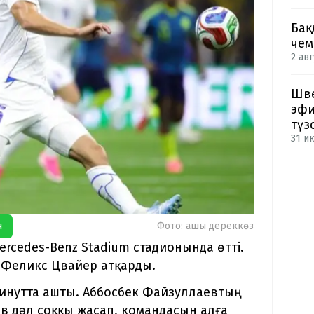
Бақ
чем
2 авг
Шве
эфи
түз
31 и
я
Фото: ашық дереккөз
rcedes-Benz Stadium стадионында өтті.
і Феликс Цвайер атқарды.
минутта ашты. Аббосбек Файзуллаевтың
в дәл соққы жасап, командасын алға