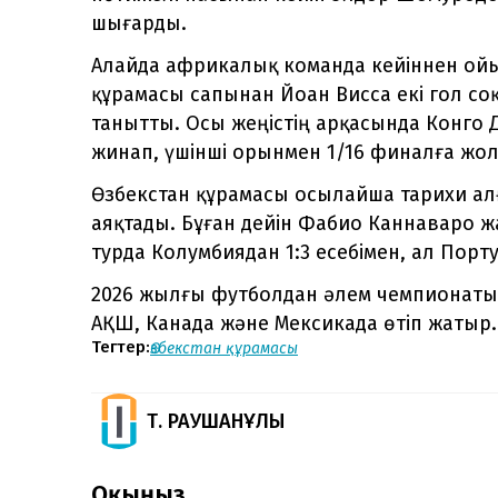
шығарды.
Алайда африкалық команда кейіннен ойын
құрамасы сапынан Йоан Висса екі гол соқ
танытты. Осы жеңістің арқасында Конго
жинап, үшінші орынмен 1/16 финалға жо
Өзбекстан құрамасы осылайша тарихи а
аяқтады. Бұған дейін Фабио Каннаваро 
турда Колумбиядан 1:3 есебімен, ал Порт
2026 жылғы футболдан әлем чемпионаты 
АҚШ, Канада және Мексикада өтіп жатыр.
Тегтер:
Өзбекстан құрамасы
Т. РАУШАНҰЛЫ
Оқыңыз