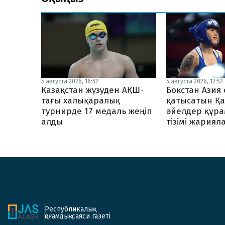
5 августа 2026, 16:52
5 августа 2026, 12:52
Қазақстан жүзуден АҚШ-
Бокстан Ази
тағы халықаралық
қатысатын Қа
турнирде 17 медаль жеңіп
әйелдер құр
алды
тізімі жария
Республикалық
қоғамдық-саяси газеті