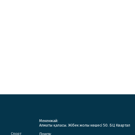
Мекенжай:
Алматы қаласы. Жібек жолы көшесі 50. БЦ Квартал
Спорт
Пошта: