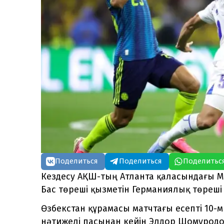
Поделиться
Поделиться
Поделитьс
Кездесу АҚШ-тың Атланта қаласындағы Me
Бас төреші қызметін Германиялық төреш
Өзбекстан құрамасы матчтағы есепті 10-
нәтижелі пасынан кейін Элдор Шомуродо