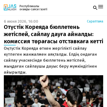
Республикалық
қоғамдық-саяси газеті
6 июня 2026, 16:00
Сараптама
Жаңалықтар
Оңтүстік Кореяда бюллетень
Спорт
Газетке жазылу
Live
жетіспей, сайлау дауға айналды:
PDF форматтағы газетті ай сайын электронды
Руханият
комиссия төрағасы отставкаға кетті
поштаңызға алып отырыңыз. Жаңа нөмір
Аймақ
шыққан сәтте сізге бірден жіберіледі. Тек email
Архив
Оңтүстік Кореяда өткен жергілікті сайлау
енгізіңіз, біз қалғанын өзіміз жібереміз.
Заң және тәртіп
күтпеген жанжалмен аяқталды. Елдің ондаған
сайлау учаскесінде бюллетень жетіспей,
Редакциямен байланыс
мыңдаған сайлаушы дауыс беру мүмкіндігінен
+7 708 604 51 06
Жарнама бөлімі
айырылды.
+7 701 220 64 52
Пошта
zhasalash100@gmail.com