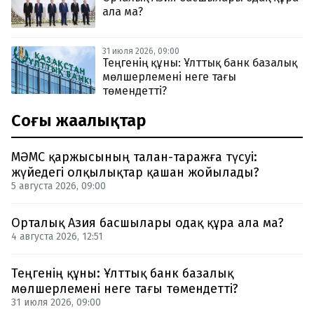
ала ма?
31 июля 2026, 09:00
Теңгенің құны: Ұлттық банк базалық
мөлшерлемені неге тағы
төмендетті?
Соңғы жаңалықтар
МӘМС қаржысының талан-таражға түсуі:
жүйедегі олқылықтар қашан жойылады?
5 августа 2026, 09:00
Орталық Азия басшылары одақ құра ала ма?
4 августа 2026, 12:51
Теңгенің құны: Ұлттық банк базалық
мөлшерлемені неге тағы төмендетті?
31 июля 2026, 09:00