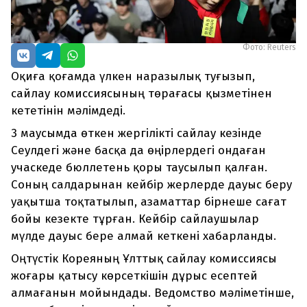
Фото: Reuters
Оқиға қоғамда үлкен наразылық туғызып,
сайлау комиссиясының төрағасы қызметінен
кететінін мәлімдеді.
3 маусымда өткен жергілікті сайлау кезінде
Сеулдегі және басқа да өңірлердегі ондаған
учаскеде бюллетень қоры таусылып қалған.
Соның салдарынан кейбір жерлерде дауыс беру
уақытша тоқтатылып, азаматтар бірнеше сағат
бойы кезекте тұрған. Кейбір сайлаушылар
мүлде дауыс бере алмай кеткені хабарланды.
Оңтүстік Кореяның Ұлттық сайлау комиссиясы
жоғары қатысу көрсеткішін дұрыс есептей
алмағанын мойындады. Ведомство мәліметінше,