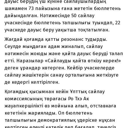
дауыс берудің үш күніне сайлаушылардың
шамамен 73 пайызына ғана жететін бюллетень
дайындалған. Нәтижесінде 50 сайлау
учаскесінде бюллетень тапшылығы туындап, 22
учаскеде дауыс беру уақытша тоқтатылған.
Жағдай қоғамда қатты резонанс тудырды.
Сеулде мыңдаған адам жиналып, сайлау
нәтижесін жоюды және қайта дауыс беруді талап
етті. Наразылар «Сайлауды қайта өткізу керек!»
деген ұрандар көтерген. Кейбір учаскелерде
сайлау жәшіктерін санау орталығына жеткізуге
де кедергі келтірілген.
Қоғамдық қысымнан кейін Ұлттық сайлау
комиссиясының төрағасы Ро Тхэ Ак
жауапкершілікті өз мойнына алып, отставкаға
кететінін жариялады. Ол бюллетень
тапшылығын демократиялық үдеріске нұқсан
келтірген елеулі қателік деп бағалап, тәуелсіз