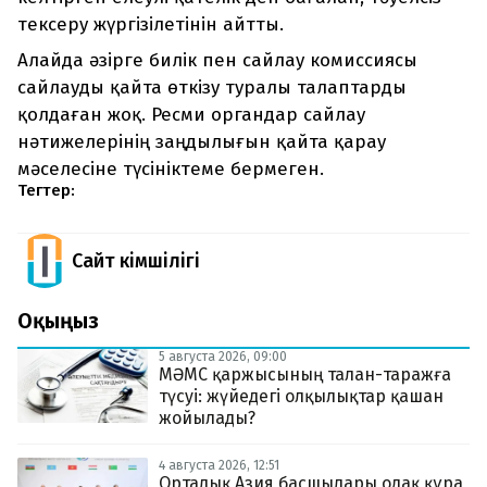
тексеру жүргізілетінін айтты.
Алайда әзірге билік пен сайлау комиссиясы
сайлауды қайта өткізу туралы талаптарды
қолдаған жоқ. Ресми органдар сайлау
нәтижелерінің заңдылығын қайта қарау
мәселесіне түсініктеме бермеген.
Тегтер:
Сайт Әкімшілігі
Оқыңыз
5 августа 2026, 09:00
МӘМС қаржысының талан-таражға
түсуі: жүйедегі олқылықтар қашан
жойылады?
4 августа 2026, 12:51
Орталық Азия басшылары одақ құра