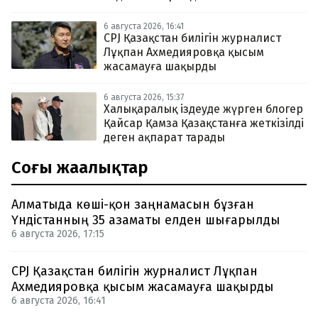
6 августа 2026, 16:41
CPJ Қазақстан билігін журналист
Лұқпан Ахмедияровқа қысым
жасамауға шақырды
6 августа 2026, 15:37
Халықаралық іздеуде жүрген блогер
Қайсар Қамза Қазақстанға жеткізілді
деген ақпарат тарады
Соңғы жаңалықтар
Алматыда көші-қон заңнамасын бұзған
Үндістанның 35 азаматы елден шығарылды
6 августа 2026, 17:15
CPJ Қазақстан билігін журналист Лұқпан
Ахмедияровқа қысым жасамауға шақырды
6 августа 2026, 16:41