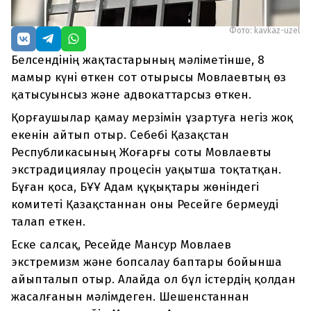
Фото: kavkaz-uzel
Белсендінің жақтастарының мәліметінше, 8
мамыр күні өткен сот отырысы Мовлаевтың өз
қатысуынсыз және адвокаттарсыз өткен.
Қорғаушылар қамау мерзімін ұзартуға негіз жоқ
екенін айтып отыр. Себебі Қазақстан
Республикасының Жоғарғы соты Мовлаевты
экстрадициялау процесін уақытша тоқтатқан.
Бұған қоса, БҰҰ Адам құқықтары жөніндегі
комитеті Қазақстаннан оны Ресейге бермеуді
талап еткен.
Еске салсақ, Ресейде Мансур Мовлаев
экстремизм және бопсалау баптары бойынша
айыпталып отыр. Алайда ол бұл істердің қолдан
жасалғанын мәлімдеген. Шешенстаннан