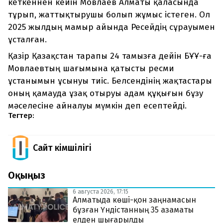
кеткеннен кейін Мовлаев Алматы қаласында
тұрып, жаттықтырушы болып жұмыс істеген. Ол
2025 жылдың мамыр айында Ресейдің сұрауымен
ұсталған.
Қазір Қазақстан тарапы 24 тамызға дейін БҰҰ-ға
Мовлаевтың шағымына қатысты ресми
ұстанымын ұсынуы тиіс. Белсендінің жақтастары
оның қамауда ұзақ отыруы адам құқығын бұзу
мәселесіне айналуы мүмкін деп есептейді.
Тегтер:
Сайт Әкімшілігі
Оқыңыз
6 августа 2026, 17:15
Алматыда көші-қон заңнамасын
бұзған Үндістанның 35 азаматы
елден шығарылды