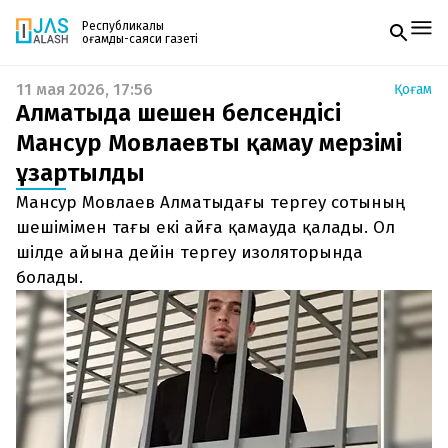
Республикалық
қоғамдық-саяси газеті
11 мая 2026, 17:56
Қоғам
Жаңалықтар
Алматыда шешен белсендісі
Спорт
Газетке жазылу
Live
Мансур Мовлаевтың қамау мерзімі
PDF форматтағы газетті ай сайын электронды
Руханият
ұзартылды
поштаңызға алып отырыңыз. Жаңа нөмір
Аймақ
шыққан сәтте сізге бірден жіберіледі. Тек email
Архив
Мансур Мовлаев Алматыдағы тергеу сотының
енгізіңіз, біз қалғанын өзіміз жібереміз.
Заң және тәртіп
шешімімен тағы екі айға қамауда қалады. Ол
шілде айына дейін тергеу изоляторында
Редакциямен байланыс
болады.
+7 708 604 51 06
Жарнама бөлімі
+7 701 220 64 52
Пошта
zhasalash100@gmail.com