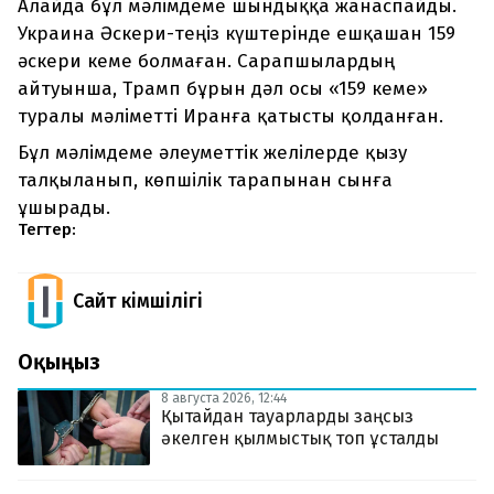
Алайда бұл мәлімдеме шындыққа жанаспайды.
Украина Әскери-теңіз күштерінде ешқашан 159
әскери кеме болмаған. Сарапшылардың
айтуынша, Трамп бұрын дәл осы «159 кеме»
туралы мәліметті Иранға қатысты қолданған.
Бұл мәлімдеме әлеуметтік желілерде қызу
талқыланып, көпшілік тарапынан сынға
ұшырады.
Тегтер:
Сайт Әкімшілігі
Оқыңыз
8 августа 2026, 12:44
Қытайдан тауарларды заңсыз
әкелген қылмыстық топ ұсталды