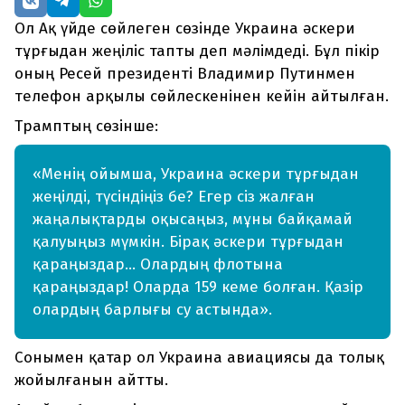
Ол Ақ үйде сөйлеген сөзінде Украина әскери
тұрғыдан жеңіліс тапты деп мәлімдеді. Бұл пікір
оның Ресей президенті Владимир Путинмен
телефон арқылы сөйлескенінен кейін айтылған.
Трамптың сөзінше:
«Менің ойымша, Украина әскери тұрғыдан
жеңілді, түсіндіңіз бе? Егер сіз жалған
жаңалықтарды оқысаңыз, мұны байқамай
қалуыңыз мүмкін. Бірақ әскери тұрғыдан
қараңыздар… Олардың флотына
қараңыздар! Оларда 159 кеме болған. Қазір
олардың барлығы су астында».
Сонымен қатар ол Украина авиациясы да толық
жойылғанын айтты.