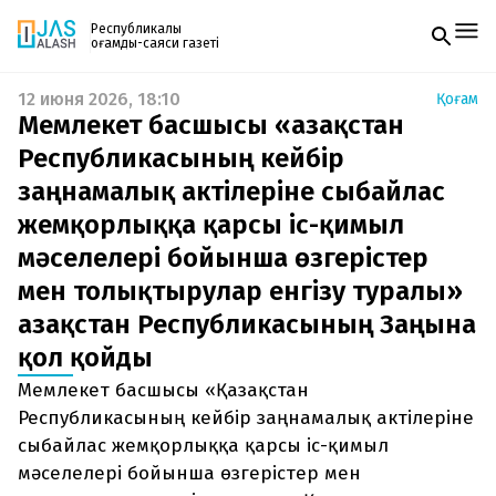
Республикалық
қоғамдық-саяси газеті
12 июня 2026, 18:10
Қоғам
Жаңалықтар
Мемлекет басшысы «Қазақстан
Спорт
Газетке жазылу
Live
Республикасының кейбір
PDF форматтағы газетті ай сайын электронды
Руханият
заңнамалық актілеріне сыбайлас
поштаңызға алып отырыңыз. Жаңа нөмір
Аймақ
шыққан сәтте сізге бірден жіберіледі. Тек email
Архив
жемқорлыққа қарсы іс-қимыл
енгізіңіз, біз қалғанын өзіміз жібереміз.
Заң және тәртіп
мәселелері бойынша өзгерістер
мен толықтырулар енгізу туралы»
Редакциямен байланыс
+7 708 604 51 06
Қазақстан Республикасының Заңына
Жарнама бөлімі
+7 701 220 64 52
қол қойды
Пошта
zhasalash100@gmail.com
Мемлекет басшысы «Қазақстан
Республикасының кейбір заңнамалық актілеріне
сыбайлас жемқорлыққа қарсы іс-қимыл
мәселелері бойынша өзгерістер мен