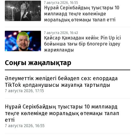
7 августа 2026, 16:55
Нұрай Серікбайдың туыстары 10
миллиард теңге көлемінде
моральдық өтемақы талап етті
7 августа 2026, 16:43
Қайсар Қамзадан кейін: Pin Up ісі
бойынша тағы бір блогерге іздеу
жарияланды
Соңғы жаңалықтар
Әлеуметтік желідегі бейәдеп сөз: елордада
TikTok қолданушысы жауапқа тартылды
7 августа 2026, 17:15
Нұрай Серікбайдың туыстары 10 миллиард
теңге көлемінде моральдық өтемақы талап
етті
7 августа 2026, 16:55