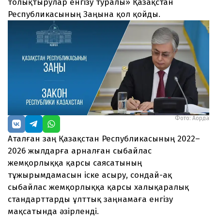
толықтырулар енгізу туралы» Қазақстан
Республикасының Заңына қол қойды.
Фото: Ақорда
Аталған заң Қазақстан Республикасының 2022–
2026 жылдарға арналған сыбайлас
жемқорлыққа қарсы саясатының
тұжырымдамасын іске асыру, сондай-ақ
сыбайлас жемқорлыққа қарсы халықаралық
стандарттарды ұлттық заңнамаға енгізу
мақсатында әзірленді.