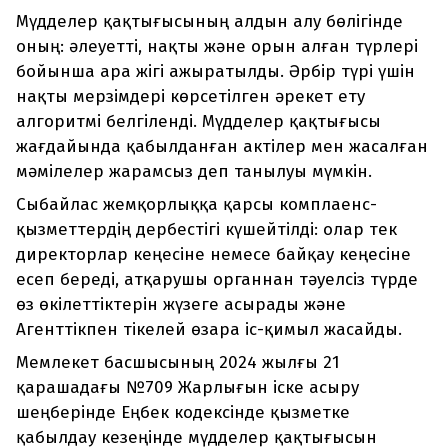
Мүдделер қақтығысының алдын алу бөлігінде
оның: әлеуетті, нақты және орын алған түрлері
бойынша ара жігі ажыратылды. Әрбір түрі үшін
нақты мерзімдері көрсетілген әрекет ету
алгоритмі белгіленді. Мүдделер қақтығысы
жағдайында қабылданған актілер мен жасалған
мәмілелер жарамсыз деп танылуы мүмкін.
Сыбайлас жемқорлыққа қарсы комплаенс-
қызметтердің дербестігі күшейтілді: олар тек
директорлар кеңесіне немесе байқау кеңесіне
есеп береді, атқарушы органнан тәуелсіз түрде
өз өкілеттіктерін жүзеге асырады және
Агенттікпен тікелей өзара іс-қимыл жасайды.
Мемлекет басшысының 2024 жылғы 21
қарашадағы №709 Жарлығын іске асыру
шеңберінде Еңбек кодексінде қызметке
қабылдау кезеңінде мүдделер қақтығысын