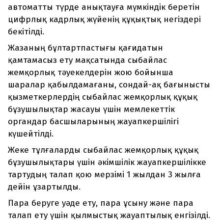
автоматты түрде анықтауға мүмкіндік беретін
цифрлық кадрлық жүйенің құқықтық негіздері
бекітілді.
Жазаның бұлтартпастығы қағидатын
қамтамасыз ету мақсатында сыбайлас
жемқорлық тәуекелдерін жою бойынша
шаралар қабылдамағаны, сондай-ақ бағынысты
қызметкерлердің сыбайлас жемқорлық құқық
бұзушылықтар жасауы үшін мемлекеттік
органдар басшыларының жауапкершілігі
күшейтілді.
Жеке тұлғаларды сыбайлас жемқорлық құқық
бұзушылықтары үшін әкімшілік жауапкершілікке
тартудың талап қою мерзімі 1 жылдан 3 жылға
дейін ұзартылды.
Пара беруге уәде ету, пара ұсыну және пара
талап ету үшін қылмыстық жауаптылық енгізілді.