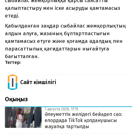
сыбайлас жемқорлыққа қарсы саясатты
қалыптастыру мен іске асыруды қамтамасыз
етеді.
Қабылданған заңдар сыбайлас жемқорлықтың
алдын алуға, жазаның бұлтартпастығын
қамтамасыз етуге және қоғамда адалдық пен
парасаттылық қағидаттарын нығайтуға
бағытталған.
Тегтер:
Сайт Әкімшілігі
Оқыңыз
7 августа 2026, 17:15
Әлеуметтік желідегі бейәдеп сөз:
елордада TikTok қолданушысы
жауапқа тартылды