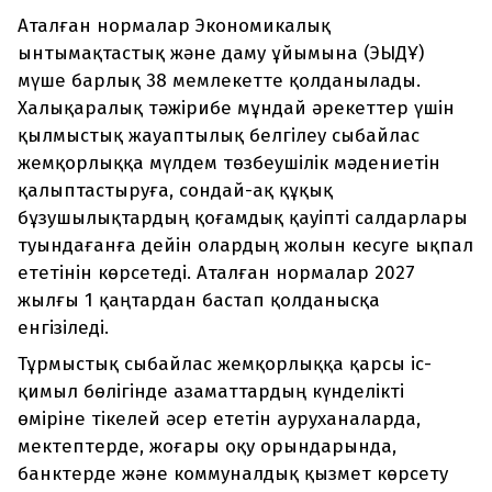
Аталған нормалар Экономикалық
ынтымақтастық және даму ұйымына (ЭЫДҰ)
мүше барлық 38 мемлекетте қолданылады.
Халықаралық тәжірибе мұндай әрекеттер үшін
қылмыстық жауаптылық белгілеу сыбайлас
жемқорлыққа мүлдем төзбеушілік мәдениетін
қалыптастыруға, сондай-ақ құқық
бұзушылықтардың қоғамдық қауіпті салдарлары
туындағанға дейін олардың жолын кесуге ықпал
ететінін көрсетеді. Аталған нормалар 2027
жылғы 1 қаңтардан бастап қолданысқа
енгізіледі.
Тұрмыстық сыбайлас жемқорлыққа қарсы іс-
қимыл бөлігінде азаматтардың күнделікті
өміріне тікелей әсер ететін ауруханаларда,
мектептерде, жоғары оқу орындарында,
банктерде және коммуналдық қызмет көрсету