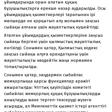
ұйымдарында орын алатын құқық
бұзушылықтарға ерекше назар аударылды. Осы
ұйымдардың қызметкерлері тарапынан ірі
мөлшерде не қорқытып алу жолымен заңсыз
сыйақы алғаны үшін жауаптылық күшейтілді.
Аталған ұйымдардың қызметкерлеріне заңсыз
сыйақы бергені үшін қылмыстық жауаптылық
енгізілді. Сонымен қатар, Қылмыстық кодекс
заңсыз сыйақы алуға арандатқаны үшін
жауаптылықты көздейтін жаңа нормамен
толықтырылды.
Сонымен қатар, заңдармен сыбайлас
жемқорлыққа қарсы функциялар аражігі
ажыратылды: Ұлттық қауіпсіздік комитеті
сыбайлас жемқорлық құқық бұзушылықтарды
анықтауды және тергеп-тексеруді жүзеге
асырады, ал Мемлекеттік қызмет істері агенттігі