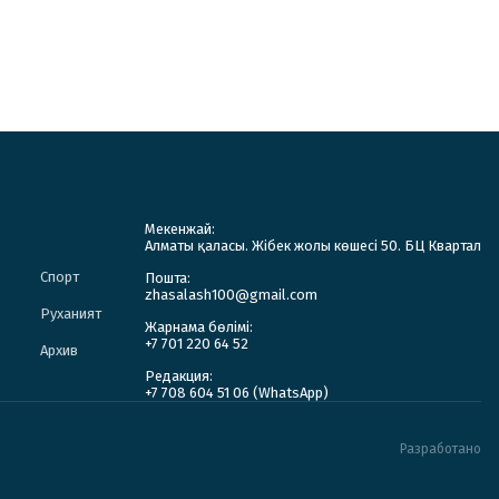
Мекенжай:
Алматы қаласы. Жібек жолы көшесі 50. БЦ Квартал
Спорт
Пошта:
zhasalash100@gmail.com
Руханият
Жарнама бөлімі:
+7 701 220 64 52
Архив
Редакция:
+7 708 604 51 06 (WhatsApp)
Разработано