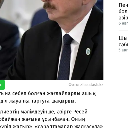
Пен
бол
әзі
6 авг
Шым
сәб
5 авг
я
Фото: zhasalash.kz
атына себеп болған жағдайларды ашық
әділ жауапқа тартуға шақырды.
евтің мәлімдеуінше, әзірге Ресей
ербайжан жағына ұсынбаған. Оның
 жүріп жатыр», «сараптамалар жалғасуда»