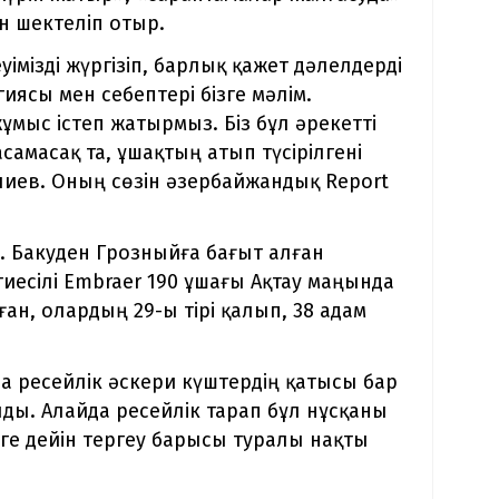
н шектеліп отыр.
уімізді жүргізіп, барлық қажет дәлелдерді
ясы мен себептері бізге мәлім.
мыс істеп жатырмыз. Біз бұл әрекетті
амасақ та, ұшақтың атып түсірілгені
Алиев. Оның сөзін әзербайжандық Report
. Бакуден Грозныйға бағыт алған
есілі Embraer 190 ұшағы Ақтау маңында
ан, олардың 29-ы тірі қалып, 38 адам
а ресейлік әскери күштердің қатысы бар
ды. Алайда ресейлік тарап бұл нұсқаны
күнге дейін тергеу барысы туралы нақты