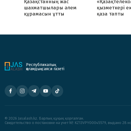
Қазақстанның жас
«Қазақтелеко
шахматшылары әлем
қызметкері ек
құрамасын ұтты
қаза тапты
Республикалық
қоғамдық-саяси газеті
© 2026 Jasalash.kz. Барлық құқық қорғалған.
Cвидетельство о постановке на учет № KZ13VPY00045579, выдано 28 но