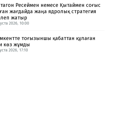
тагон Ресеймен немесе Қытаймен соғыс
ған жағдайда жаңа ядролық стратегия
рлеп жатыр
уста 2026, 10:00
кентте тоғызыншы қабаттан құлаған
и көз жұмды
уста 2026, 17:10