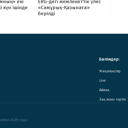
мның» екі
ERG-дегі мемлекеттік үлес
і күн ішінде
«Самұрық-Қазынаға»
берілді
Бөлімдер:
Жаңалықтар
Live
Аймақ
Заң және тәртіп
ября 2025 года.