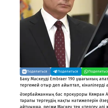
Поделиться
Поделиться
Поделитьс
Баку Мәскеуді Embraer 190 ұшағының ап
тергемей отыр деп айыптап, кінәлілерді 
Әзербайжанның бас прокуроры Кямран Али
тарапы тергеудің нақты нәтижелерін Әз
айтуынша, ресми Мәскеу тек «тергеу әлі