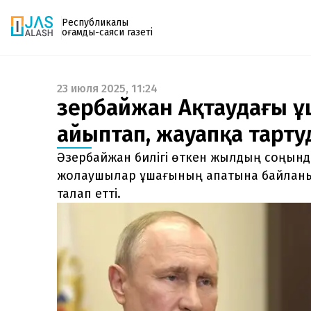
Республикалық
қоғамдық-саяси газеті
23 июля 2025, 11:24
Газетке жазылу
Әзербайжан Ақтаудағы ұ
PDF форматтағы газетті ай сайын электронды
айыптап, жауапқа тарту
поштаңызға алып отырыңыз. Жаңа нөмір
шыққан сәтте сізге бірден жіберіледі. Тек email
Әзербайжан билігі өткен жылдың соңынд
енгізіңіз, біз қалғанын өзіміз жібереміз.
жолаушылар ұшағының апатына байланы
талап етті.