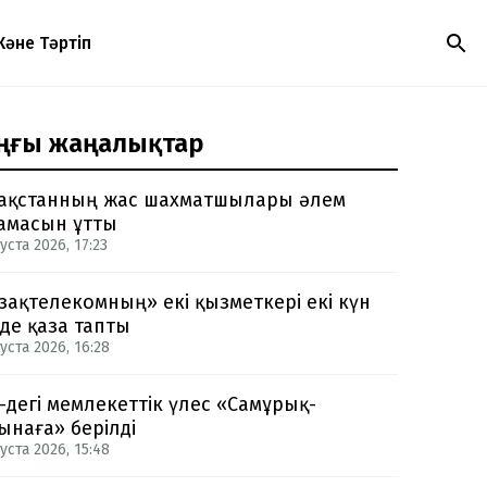
Және Тәртіп
ңғы жаңалықтар
ақстанның жас шахматшылары әлем
амасын ұтты
уста 2026, 17:23
зақтелекомның» екі қызметкері екі күн
нде қаза тапты
уста 2026, 16:28
-дегі мемлекеттік үлес «Самұрық-
ынаға» берілді
уста 2026, 15:48