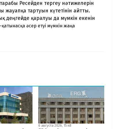
тарабы Ресейден тергеу нәтижелерін
ды жауапқа тартуын күтетінін айтты.
ық деңгейде қаралуы да мүмкін екенін
-қатынасқа әсер етуі мүмкін жаңа
6 августа 2026, 15:48