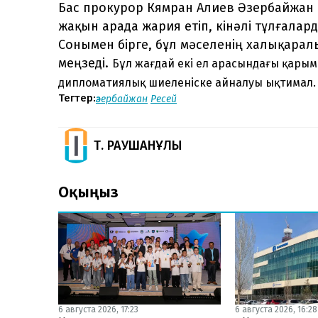
Бас прокурор Кямран Алиев Әзербайжан 
жақын арада жария етіп, кінәлі тұлғалар
Сонымен бірге, бұл мәселенің халықарал
меңзеді.
Бұл жағдай екі ел арасындағы қарым
дипломатиялық шиеленіске айналуы ықтимал.
Тегтер:
әзербайжан
Ресей
Т. РАУШАНҰЛЫ
Оқыңыз
6 августа 2026, 17:23
6 августа 2026, 16:28