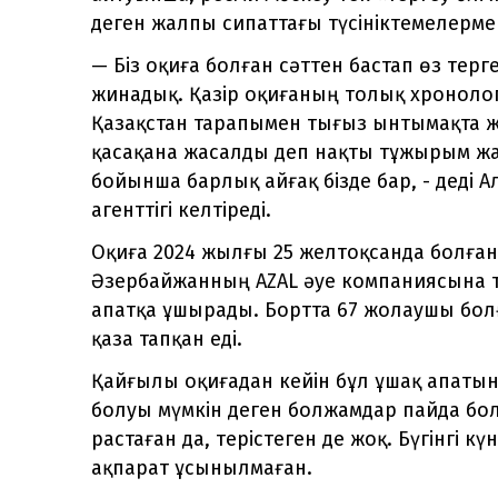
деген жалпы сипаттағы түсініктемелерме
— Біз оқиға болған сәттен бастап өз терге
жинадық. Қазір оқиғаның толық хронологи
Қазақстан тарапымен тығыз ынтымақта жұ
қасақана жасалды деп нақты тұжырым жас
бойынша барлық айғақ бізде бар, - деді 
агенттігі келтіреді.
Оқиға 2024 жылғы 25 желтоқсанда болған
Әзербайжанның AZAL әуе компаниясына ти
апатқа ұшырады. Бортта 67 жолаушы болғ
қаза тапқан еді.
Қайғылы оқиғадан кейін бұл ұшақ апатын
болуы мүмкін деген болжамдар пайда бол
растаған да, терістеген де жоқ. Бүгінгі 
ақпарат ұсынылмаған.