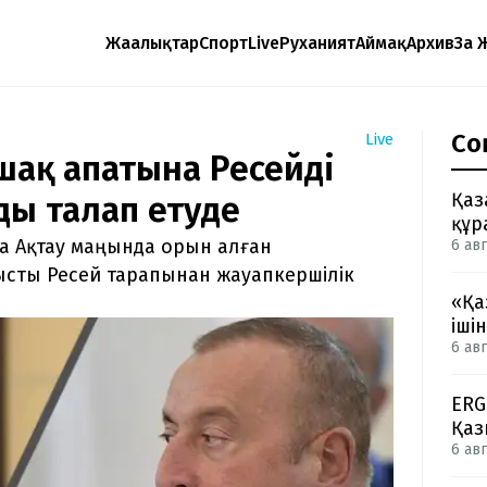
Жаңалықтар
Спорт
Live
Руханият
Аймақ
Архив
Заң 
Со
Live
шақ апатына Ресейді
Қаз
ды талап етуде
құр
а Ақтау маңында орын алған
6 авг
сты Ресей тарапынан жауапкершілік
«Қа
іші
6 авг
ERG
Қаз
6 авг