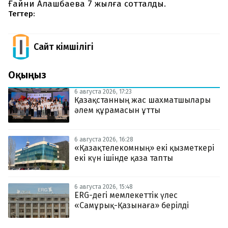
Ғайни Алашбаева 7 жылға сотталды.
Тегтер:
Сайт Әкімшілігі
Оқыңыз
6 августа 2026, 17:23
Қазақстанның жас шахматшылары
әлем құрамасын ұтты
6 августа 2026, 16:28
«Қазақтелекомның» екі қызметкері
екі күн ішінде қаза тапты
6 августа 2026, 15:48
ERG-дегі мемлекеттік үлес
«Самұрық-Қазынаға» берілді