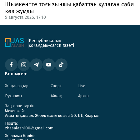
Шымкентте тоғызыншы қабаттан құлаған сәби
көз жұмды
5 августа 2026, 17:10
Республикалық
қоғамдық-саяси газеті
Бөлімдер:
Жаңалықтар
Спорт
Live
Руханият
Аймақ
Архив
Заң және тәртіп
Мекенжай:
Алматы қаласы. Жібек жолы көшесі 50. БЦ Квартал
Пошта:
zhasalash100@gmail.com
Жарнама бөлімі: