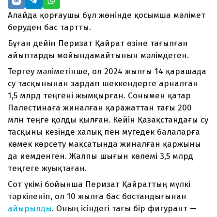
Алайда қорғаушы бұл жөнінде қосымша мәлімет
беруден бас тартты.
Бұған дейін Перизат Қайрат өзіне тағылған
айыптарды мойындамайтынын мәлімдеген.
Тергеу мәліметінше, ол 2024 жылғы 14 қарашада
су тасқынынан зардап шеккендерге арналған
1,5 млрд теңгені жымқырған. Сонымен қатар
Палестинаға жиналған қаражаттан тағы 200
млн теңге қолды қылған. Кейін Қазақстандағы су
тасқыны кезінде халық пен мүгедек балаларға
көмек көрсету мақсатында жиналған қаржыны
да иемденген. Жалпы шығын көлемі 3,5 млрд
теңгеге жуықтаған.
Сот үкімі бойынша Перизат Қайраттың мүлкі
тәркіленіп, ол 10 жылға бас бостандығынан
айырылды
. Оның ісіндегі тағы бір фигурант —