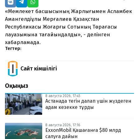
«Мемлекет басшысының Жарлығымен Асламбек
Амангелдіұлы Мерғалиев Қазақстан
Республикасы Жоғарғы Сотының Төрағасы
лауазымына тағайындалды», - делінген
хабарламада.
Тегтер:
Сайт Әкімшілігі
Оқыңыз
8 августа 2026, 17:45
Астанада тегін далап үшін жүздеген
адам кезекке тұрды
8 августа 2026, 17:16
ExxonMobil Қашағанға $80 млрд
салуға дайын