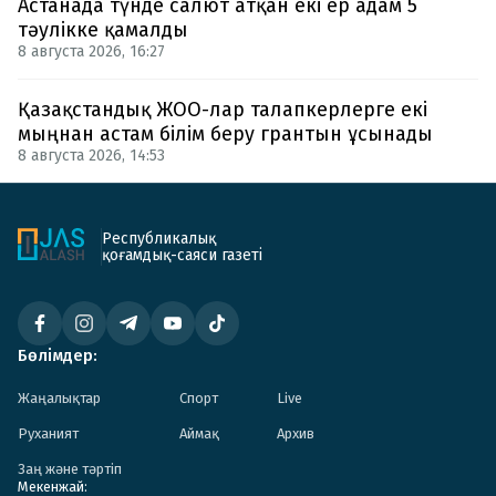
Астанада түнде салют атқан екі ер адам 5
тәулікке қамалды
8 августа 2026, 16:27
Қазақстандық ЖОО-лар талапкерлерге екі
мыңнан астам білім беру грантын ұсынады
8 августа 2026, 14:53
Республикалық
қоғамдық-саяси газеті
Бөлімдер:
Жаңалықтар
Спорт
Live
Руханият
Аймақ
Архив
Заң және тәртіп
Мекенжай: