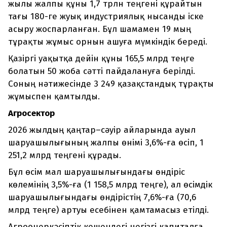
жылы жалпы құны 1,7 трлн теңгені құрайтын
тағы 180-ге жуық индустриялық нысанды іске
асыру жоспарланған. Бұл шамамен 19 мың
тұрақты жұмыс орнын ашуға мүмкіндік береді.
Қазіргі уақытқа дейін құны 165,5 млрд теңге
болатын 50 жоба сәтті пайдалануға берілді.
Соның нәтижесінде 3 249 қазақстандық тұрақты
жұмыспен қамтылды.
Агросектор
2026 жылдың қаңтар–сәуір айларында ауыл
шаруашылығының жалпы өнімі 3,6%-ға өсіп, 1
251,2 млрд теңгені құрады.
Бұл өсім мал шаруашылығындағы өндіріс
көлемінің 3,5%-ға (1 158,5 млрд теңге), ал өсімдік
шаруашылығындағы өндірістің 7,6%-ға (70,6
млрд теңге) артуы есебінен қамтамасыз етілді.
Агроөнеркәсіптік кешендегі негізгі капиталға