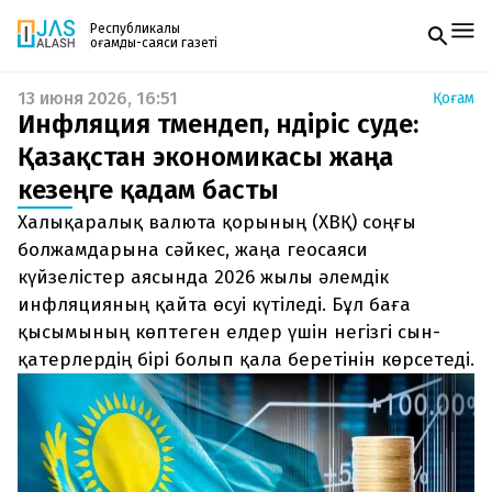
Республикалық
қоғамдық-саяси газеті
13 июня 2026, 16:51
Қоғам
Жаңалықтар
Инфляция төмендеп, өндіріс өсуде:
Спорт
Газетке жазылу
Live
Қазақстан экономикасы жаңа
PDF форматтағы газетті ай сайын электронды
Руханият
кезеңге қадам басты
поштаңызға алып отырыңыз. Жаңа нөмір
Аймақ
шыққан сәтте сізге бірден жіберіледі. Тек email
Архив
Халықаралық валюта қорының (ХВҚ) соңғы
енгізіңіз, біз қалғанын өзіміз жібереміз.
Заң және тәртіп
болжамдарына сәйкес, жаңа геосаяси
күйзелістер аясында 2026 жылы әлемдік
Редакциямен байланыс
инфляцияның қайта өсуі күтіледі. Бұл баға
+7 708 604 51 06
Жарнама бөлімі
қысымының көптеген елдер үшін негізгі сын-
+7 701 220 64 52
қатерлердің бірі болып қала беретінін көрсетеді.
Пошта
zhasalash100@gmail.com