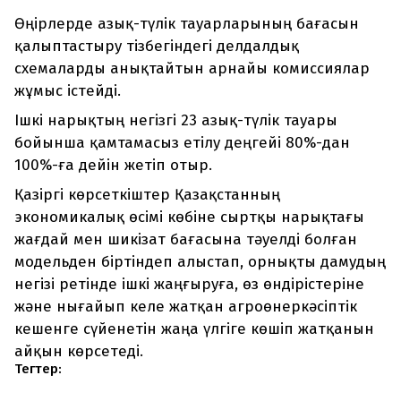
Өңірлерде азық-түлік тауарларының бағасын
қалыптастыру тізбегіндегі делдалдық
схемаларды анықтайтын арнайы комиссиялар
жұмыс істейді.
Ішкі нарықтың негізгі 23 азық-түлік тауары
бойынша қамтамасыз етілу деңгейі 80%-дан
100%-ға дейін жетіп отыр.
Қазіргі көрсеткіштер Қазақстанның
экономикалық өсімі көбіне сыртқы нарықтағы
жағдай мен шикізат бағасына тәуелді болған
модельден біртіндеп алыстап, орнықты дамудың
негізі ретінде ішкі жаңғыруға, өз өндірістеріне
және нығайып келе жатқан агроөнеркәсіптік
кешенге сүйенетін жаңа үлгіге көшіп жатқанын
айқын көрсетеді.
Тегтер: