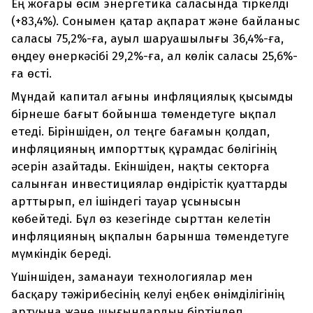
Ең жоғары өсім энергетика саласында тіркелді
(+83,4%). Сонымен қатар ақпарат және байланыс
саласы 75,2%-ға, ауыл шаруашылығы 36,4%-ға,
өңдеу өнеркәсібі 29,2%-ға, ал көлік саласы 25,6%-
ға өсті.
Мұндай капитал ағыны инфляциялық қысымды
бірнеше бағыт бойынша төмендетуге ықпал
етеді. Біріншіден, ол теңге бағамын қолдап,
инфляцияның импорттық құрамдас бөлігінің
әсерін азайтады. Екіншіден, нақты секторға
салынған инвестициялар өндірістік қуаттарды
арттырып, ел ішіндегі тауар ұсынысын
көбейтеді. Бұл өз кезегінде сырттан келетін
инфляцияның ықпалын барынша төмендетуге
мүмкіндік береді.
Үшіншіден, заманауи технологиялар мен
басқару тәжірибесінің келуі еңбек өнімділігінің
артуына және шығындардың біртіндеп