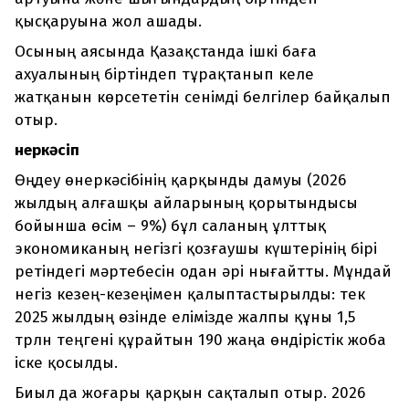
қысқаруына жол ашады.
Осының аясында Қазақстанда ішкі баға
ахуалының біртіндеп тұрақтанып келе
жатқанын көрсететін сенімді белгілер байқалып
отыр.
Өнеркәсіп
Өңдеу өнеркәсібінің қарқынды дамуы (2026
жылдың алғашқы айларының қорытындысы
бойынша өсім – 9%) бұл саланың ұлттық
экономиканың негізгі қозғаушы күштерінің бірі
ретіндегі мәртебесін одан әрі нығайтты. Мұндай
негіз кезең-кезеңімен қалыптастырылды: тек
2025 жылдың өзінде елімізде жалпы құны 1,5
трлн теңгені құрайтын 190 жаңа өндірістік жоба
іске қосылды.
Биыл да жоғары қарқын сақталып отыр. 2026