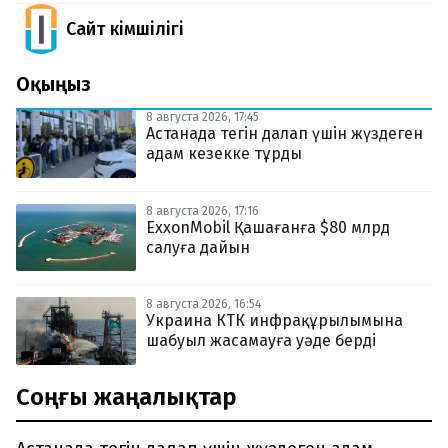
Сайт Әкімшілігі
Оқыңыз
8 августа 2026, 17:45
Астанада тегін далап үшін жүздеген
адам кезекке тұрды
8 августа 2026, 17:16
ExxonMobil Қашағанға $80 млрд
салуға дайын
8 августа 2026, 16:54
Украина КТК инфрақұрылымына
шабуыл жасамауға уәде берді
Соңғы жаңалықтар