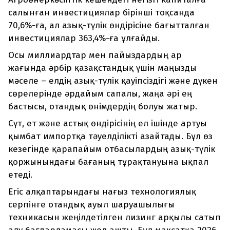
салынған инвестициялар бірінші тоқсанда
70,6%-ға, ал азық-түлік өндірісіне бағытталған
инвестициялар 363,4%-ға ұлғайды.
Осы миллиардтар мен пайыздардың ар
жағында әрбір қазақстандық үшін маңызды
мәселе – елдің азық-түлік қауіпсіздігі және дүкен
сөрелерінде әрдайым сапалы, жаңа әрі ең
бастысы, отандық өнімдердің болуы жатыр.
Сүт, ет және астық өндірісінің ел ішінде артуы
қымбат импортқа тәуелділікті азайтады. Бұл өз
кезегінде қарапайым отбасылардың азық-түлік
қоржынындағы бағаның тұрақтануына ықпал
етеді.
Егіс алқаптарындағы нағыз технологиялық
серпінге отандық ауыл шаруашылығы
техникасын жеңілдетілген лизинг арқылы сатып