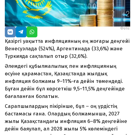
Фото:
Қазіргі уақытта инфляцияның ең жоғары деңгейі
Венесуэлада (524%), Аргентинада (33,6%) және
Түркияда сақталып отыр (32,6%).
Әлемдегі құбылмалылық пен инфляцияның
өсуіне қарамастан, Қазақстанда жылдық
инфляция болжамы 9–11%-ға дейін төмендеді.
Бұған дейін бұл көрсеткіш 9,5–11,5% деңгейінде
бағаланған болатын.
Сарапшылардың пікірінше, бұл – оң үрдістің
бастамасы ғана. Олардың болжамынша, 2027
жылы Қазақстандағы инфляция 6–8% деңгейіне
дейін баяулап, ал 2028 жылы 5% көлеміндегі