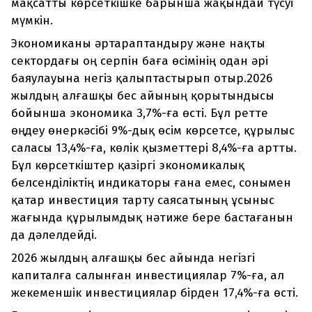
мақсатты көрсеткішке барынша жақындай түсуі
мүмкін.
Экономиканы әртараптандыру және нақты
сектордағы оң серпін баға өсімінің одан әрі
баяулауына негіз қалыптастырып отыр.2026
жылдың алғашқы бес айының қорытындысы
бойынша экономика 3,7%-ға өсті. Бұл ретте
өңдеу өнеркәсібі 9%-дық өсім көрсетсе, құрылыс
саласы 13,4%-ға, көлік қызметтері 8,4%-ға артты.
Бұл көрсеткіштер қазіргі экономикалық
белсенділіктің индикаторы ғана емес, сонымен
қатар инвестиция тарту саясатының ұсыныс
жағында құрылымдық нәтиже бере бастағанын
да дәлелдейді.
2026 жылдың алғашқы бес айында негізгі
капиталға салынған инвестициялар 7%-ға, ал
жекеменшік инвестициялар бірден 17,4%-ға өсті.