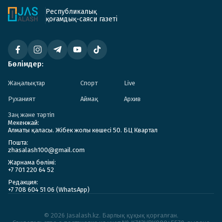
Республикалық
қоғамдық-саяси газеті
Бөлімдер:
Жаңалықтар
Спорт
Live
Руханият
Аймақ
Архив
Заң және тәртіп
Мекенжай:
Алматы қаласы. Жібек жолы көшесі 50. БЦ Квартал
Пошта:
zhasalash100@gmail.com
Жарнама бөлімі:
+7 701 220 64 52
Редакция:
+7 708 604 51 06 (WhatsApp)
© 2026 Jasalash.kz. Барлық құқық қорғалған.