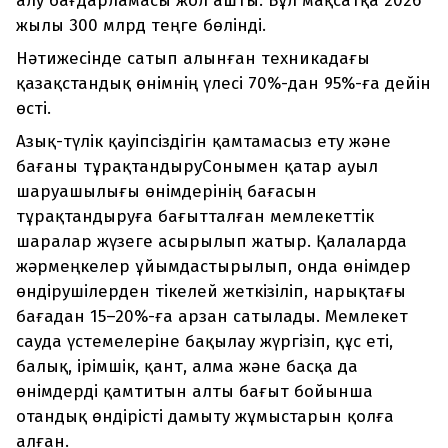
алу бағдарламасы жол ашты. Бұл мақсатқа 2026
жылы 300 млрд теңге бөлінді.
Нәтижесінде сатып алынған техникадағы
қазақстандық өнімнің үлесі 70%-дан 95%-ға дейін
өсті.
Азық-түлік қауіпсіздігін қамтамасыз ету және
бағаны тұрақтандыруСонымен қатар ауыл
шаруашылығы өнімдерінің бағасын
тұрақтандыруға бағытталған мемлекеттік
шаралар жүзеге асырылып жатыр. Қалаларда
жәрмеңкелер ұйымдастырылып, онда өнімдер
өндірушілерден тікелей жеткізіліп, нарықтағы
бағадан 15–20%-ға арзан сатылады. Мемлекет
сауда үстемелеріне бақылау жүргізіп, құс еті,
балық, ірімшік, қант, алма және басқа да
өнімдерді қамтитын алты бағыт бойынша
отандық өндірісті дамыту жұмыстарын қолға
алған.