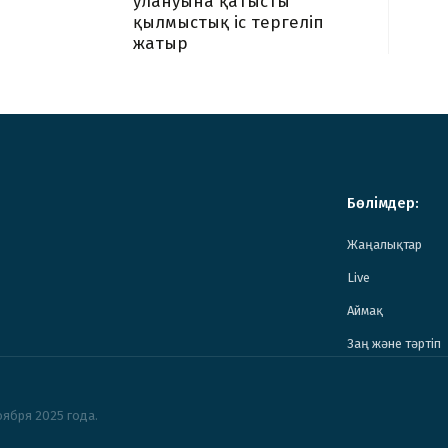
улануына қатысты
қылмыстық іс тергеліп
жатыр
Бөлімдер:
Жаңалықтар
Live
Аймақ
Заң және тәртіп
ября 2025 года.