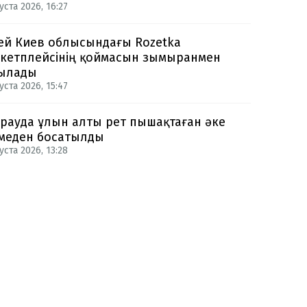
уста 2026, 16:27
ей Киев облысындағы Rozetka
кетплейсінің қоймасын зымыранмен
ылады
уста 2026, 15:47
рауда ұлын алты рет пышақтаған әке
меден босатылды
уста 2026, 13:28