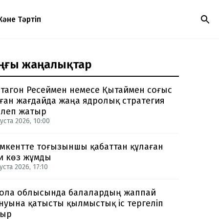
Және Тәртіп
ңғы жаңалықтар
тагон Ресеймен немесе Қытаймен соғыс
ған жағдайда жаңа ядролық стратегия
рлеп жатыр
уста 2026, 10:00
кентте тоғызыншы қабаттан құлаған
и көз жұмды
уста 2026, 17:10
ола облысында балалардың жаппай
нуына қатысты қылмыстық іс тергеліп
тыр