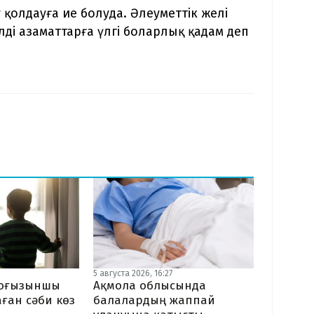
 қолдауға ие болуда. Әлеуметтік желі
і азаматтарға үлгі боларлық қадам деп
5 августа 2026, 16:27
тоғызыншы
Ақмола облысында
ған сәби көз
балалардың жаппай