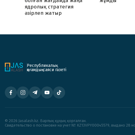
жұмды
болған жағдайда жаңа
ядролық стратегия
әзірлеп жатыр
Республикалық
қоғамдық-саяси газеті
© 2026 Jasalash.kz. Барлық құқық қорғалған.
Cвидетельство о постановке на учет № KZ13VPY00045579, выдано 28 но