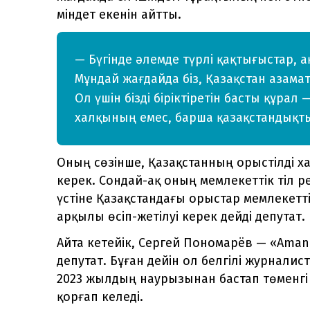
міндет екенін айтты.
— Бүгінде әлемде түрлі қақтығыстар,
Мұндай жағдайда біз, Қазақстан азамат
Ол үшін бізді біріктіретін басты құрал —
халқының емес, барша қазақстандықтың
Оның сөзінше, Қазақстанның орыстілді ха
керек. Сондай-ақ оның мемлекеттік тіл р
үстіне Қазақстандағы орыстар мемлекеттік
арқылы өсіп-жетілуі керек дейді депутат.
Айта кетейік, Сергей Пономарёв — «Aman
депутат. Бұған дейін ол белгілі журналис
2023 жылдың наурызынан бастап төменгі 
қорғап келеді.