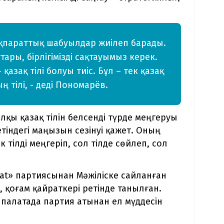
 ақпараттық шабуылдар жиілеп барады.
тары, бірлігімізді сақтауымыз керек.
 қазақ тілі болуы тиіс. Бұл – тек қазақ
 тілі, - деді Пономарёв.
лқы қазақ тілін белсенді түрде меңгеруы
етіндегі маңызын сезінуі қажет. Оның
 тілді меңгеріп, сол тілде сөйлеп, сол
at» партиясынан Мәжіліске сайланған
т, қоғам қайраткері ретінде танылған.
палатада партия атынан ел мүддесін