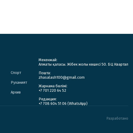
Мекенжай:
Алматы қаласы. Жібек жолы көшесі 50. БЦ Квартал
Спорт
Пошта:
zhasalash100@gmail.com
Руханият
Жарнама бөлімі:
+7 701 220 64 52
Архив
Редакция:
+7 708 604 51 06 (WhatsApp)
Разработано