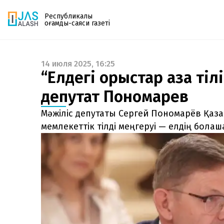
Республикалық
қоғамдық-саяси газеті
14 июля 2025, 16:25
Газетке жазылу
“Елдегі орыстар қазақ тіл
PDF форматтағы газетті ай сайын электронды
депутат Пономарев
поштаңызға алып отырыңыз. Жаңа нөмір
шыққан сәтте сізге бірден жіберіледі. Тек email
Мәжіліс депутаты Сергей Пономарёв Қаза
енгізіңіз, біз қалғанын өзіміз жібереміз.
мемлекеттік тілді меңгеруі — елдің болаш