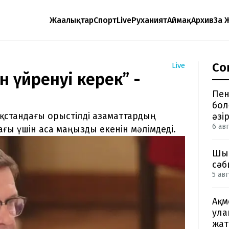
Жаңалықтар
Спорт
Live
Руханият
Аймақ
Архив
Заң 
Со
Live
ін үйренуі керек” -
Пен
бол
қстандағы орыстілді азаматтардың
әзі
6 авг
ағы үшін аса маңызды екенін мәлімдеді.
Шым
сәб
5 авг
Ақм
ула
жа