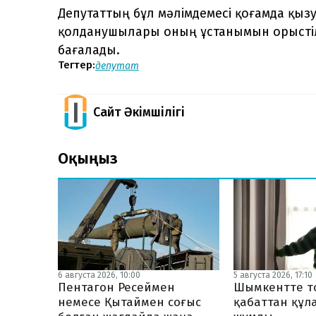
Депутаттың бұл мәлімдемесі қоғамда қызу
қолданушылары оның ұстанымын орыстілд
бағалады.
Тегтер:
депутат
Сайт Әкімшілігі
Оқыңыз
5 августа 2026, 17:10
6 августа 2026, 10:00
Шымкентте 
Пентагон Ресеймен
қабаттан құла
немесе Қытаймен соғыс