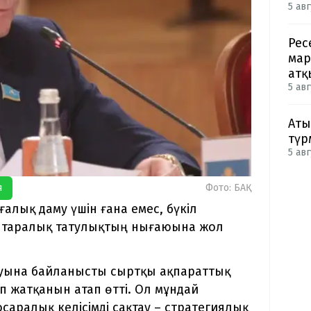
5 авг
Рес
мар
атқ
5 авг
Аты
түр
5 авг
я
Фото: БАҚ
ғалық даму үшін ғана емес, бүкіл
н ұлтаралық татулықтың нығаюына жол
уына байланысты сыртқы ақпараттық
 жатқанын атап өтті. Ол мұндай
осаралық келісімді сақтау – стратегиялық