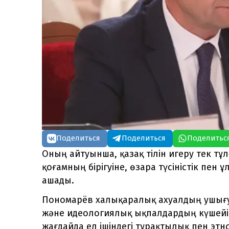
Поделиться
Поделиться
Поделитьс
Оның айтуынша, қазақ тілін игеру тек тұл
қоғамның бірігуіне, өзара түсіністік пе
ашады.
Пономарёв халықаралық ахуалдың ушығ
және идеологиялық ықпалдардың күшейіп
жағдайда ел ішіндегі тұрақтылық пен этн