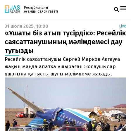
Республикалық
қоғамдық-саяси газеті
31 июля 2025, 18:00
Live
Жаңалықтар
«Ұшақты біз атып түсірдік»: Ресейлік
Спорт
Газетке жазылу
Live
саясаттанушының мәлімдемесі дау
PDF форматтағы газетті ай сайын электронды
Руханият
туғызды
поштаңызға алып отырыңыз. Жаңа нөмір
Аймақ
шыққан сәтте сізге бірден жіберіледі. Тек email
Архив
Ресейлік саясаттанушы Сергей Марков Ақтауға
енгізіңіз, біз қалғанын өзіміз жібереміз.
Заң және тәртіп
жақын маңда апатқа ұшыраған жолаушылар
ұшағына қатысты шулы мәлімдеме жасады.
Редакциямен байланыс
+7 708 604 51 06
Жарнама бөлімі
+7 701 220 64 52
Пошта
zhasalash100@gmail.com