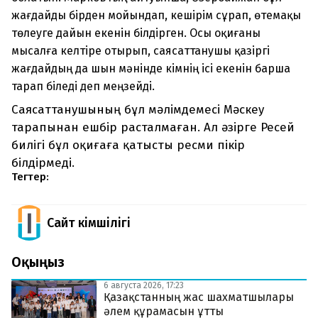
жағдайды бірден мойындап, кешірім сұрап, өтемақы
төлеуге дайын екенін білдірген. Осы оқиғаны
мысалға келтіре отырып, саясаттанушы қазіргі
жағдайдың да шын мәнінде кімнің ісі екенін барша
тарап біледі деп меңзейді.
Саясаттанушының бұл мәлімдемесі Мәскеу
тарапынан ешбір расталмаған. Ал әзірге Ресей
билігі бұл оқиғаға қатысты ресми пікір
білдірмеді.
Тегтер:
Сайт Әкімшілігі
Оқыңыз
6 августа 2026, 17:23
Қазақстанның жас шахматшылары
әлем құрамасын ұтты