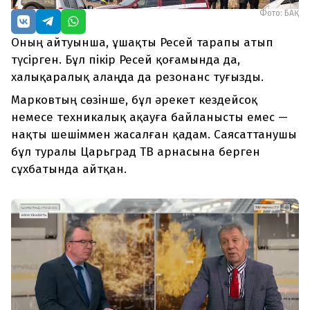
Фото: БАҚ
Оның айтуынша, ұшақты Ресей тарапы атып
түсірген. Бұл пікір Ресей қоғамында да,
халықаралық алаңда да резонанс туғызды.
Марковтың сөзінше, бұл әрекет кездейсоқ
немесе техникалық ақауға байланысты емес —
нақты шешіммен жасалған қадам. Саясаттанушы
бұл туралы Царьград ТВ арнасына берген
сұхбатында айтқан.