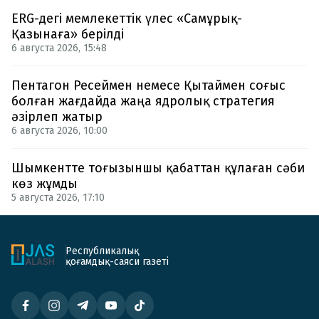
ERG-дегі мемлекеттік үлес «Самұрық-
Қазынаға» берілді
6 августа 2026, 15:48
Пентагон Ресеймен немесе Қытаймен соғыс
болған жағдайда жаңа ядролық стратегия
әзірлеп жатыр
6 августа 2026, 10:00
Шымкентте тоғызыншы қабаттан құлаған сәби
көз жұмды
5 августа 2026, 17:10
Республикалық
қоғамдық-саяси газеті