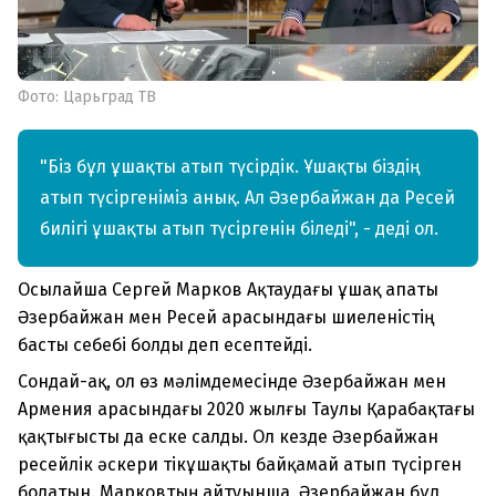
Фото: Царьград ТВ
"Біз бұл ұшақты атып түсірдік. Ұшақты біздің
атып түсіргеніміз анық. Ал Әзербайжан да Ресей
билігі ұшақты атып түсіргенін біледі", - деді ол.
Осылайша Сергей Марков Ақтаудағы ұшақ апаты
Әзербайжан мен Ресей арасындағы шиеленістің
басты себебі болды деп есептейді.
Сондай-ақ, ол өз мәлімдемесінде Әзербайжан мен
Армения арасындағы 2020 жылғы Таулы Қарабақтағы
қақтығысты да еске салды. Ол кезде Әзербайжан
ресейлік әскери тікұшақты байқамай атып түсірген
болатын. Марковтың айтуынша, Әзербайжан бұл