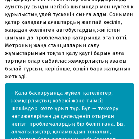
ауыстыру сынды негізсіз шығындар мен нүктелік
құрылыстың үдей түскенін сынға алды. Сонымен
қатар қаладағы ағаштардың жаппай кесіліп,
жаңадан әкелінген автобустардың жиі істен
шығуын да проблемалар қатарында атап өтті.
Метроның жаңа станцияларын салу
жұмыстарының тоқтап қалу қаупі барын алға
тартқан олар сыбайлас жемқорлықтың азаюы
былай тұрсын, керісінше, өршіп бара жатқанын
жеткізді.
- Қала басқаруында жүйелі қателіктер,
жемқорлықтың көбеюі және тиімсіз
шешімдер көзге ұрып тұр. Бұл — тексеру
нәтижелерімен де дәлелденіп отырған
негізгі проблемалардың бір бөлігі ғана. Біз,
алматылықтар, қаламыздың тоналып,