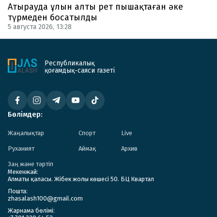
Атырауда ұлын алты рет пышақтаған әке
түрмеден босатылды
5 августа 2026, 13:28
Республикалық
қоғамдық-саяси газеті
Бөлімдер:
Жаңалықтар
Спорт
Live
Руханият
Аймақ
Архив
Заң және тәртіп
Мекенжай:
Алматы қаласы. Жібек жолы көшесі 50. БЦ Квартал
Пошта:
zhasalash100@gmail.com
Жарнама бөлімі: