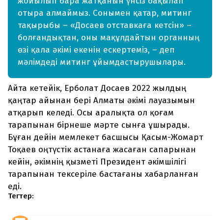
жойылып бара жатқанын үнсіз бақылап
отыра алмаймыз. Сонымен қатар, митинг
тақырыбы – «Досаев отставкаға кетсін» –
болғандықтан, оны мақұлдайтын органның
өзі қала әкімі екенін ескертеміз, – деп
мәлімдеді митинг ұйымдастырушылары.
Айта кетейік, Ерболат Досаев 2022 жылдың
қаңтар айынан бері Алматы әкімі лауазымын
атқарып келеді. Осы аралықта ол қоғам
тарапынан бірнеше мәрте сынға ұшырады.
Бұған дейін мемлекет басшысы Қасым-Жомарт
Тоқаев оңтүстік астанаға жасаған сапарынан
кейін, әкімнің қызметі Президент әкімшілігі
тарапынан тексеріле бастағаны хабарланған
еді.
Тегтер: