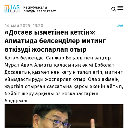
Республикалық
қоғамдық-саяси газеті
14 мая 2025, 13:20
Live
Жаңалықтар
«Досаев қызметінен кетсін»:
Спорт
Газетке жазылу
Live
Алматыда белсенділер митинг
PDF форматтағы газетті ай сайын электронды
Руханият
өткізуді жоспарлап отыр
поштаңызға алып отырыңыз. Жаңа нөмір
Аймақ
шыққан сәтте сізге бірден жіберіледі. Тек email
Архив
Қоғам белсендісі Санжар Боқаев пен заңгер
енгізіңіз, біз қалғанын өзіміз жібереміз.
Заң және тәртіп
Мұрат Адам Алматы қаласының әкімі Ерболат
Досаевтың қызметінен кетуін талап етіп, митинг
Редакциямен байланыс
ұйымдастыруды жоспарлап отыр. Олар әкімнің
+7 708 604 51 06
Жарнама бөлімі
жүргізіп отырған саясатына қарсы екенін айтып,
+7 701 220 64 52
бейбіт шеру арқылы өз көзқарастарын
Пошта
zhasalash100@gmail.com
білдірмек.