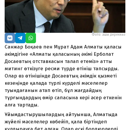
Фото: ашық дереккөз
Санжар Боқаев пен Мұрат Адам Алматы қаласы
әкімдігіне «Алматы қаласының әкімі Ерболат
Досаевтың отставкасын талап етеміз» атты
митинг өткізуге ресми түрде өтініш тапсырды.
Олар өз өтінішінде Досаевтың әкімдік қызметі
кезеңінде қалада түрлі күрделі мәселелер
туындағанын атап өтіп, бұл жағдайдың
тұрғындардың өмір сапасына кері әсер еткенін
алға тартады.
Ұйымдастырушылардың айтуынша, Алматыда
жүйелі мәселелер көбейіп, қала біртіндеп
құлдырауға бет алған. Олар ескі бордюрлерді