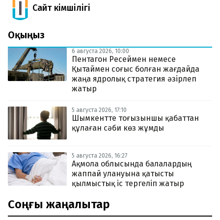
Сайт Әкімшілігі
Оқыңыз
6 августа 2026, 10:00
Пентагон Ресеймен немесе
Қытаймен соғыс болған жағдайда
жаңа ядролық стратегия әзірлеп
жатыр
5 августа 2026, 17:10
Шымкентте тоғызыншы қабаттан
құлаған сәби көз жұмды
5 августа 2026, 16:27
Ақмола облысында балалардың
жаппай улануына қатысты
қылмыстық іс тергеліп жатыр
Соңғы жаңалықтар