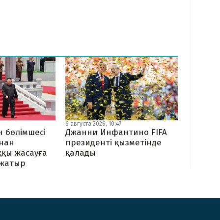
6 августа 2026, 10:47
 бөлімшесі
Джанни Инфантино FIFA
ынан
президенті қызметінде
ққы жасауға
қалады
жатыр