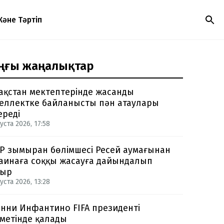
Және Тәртіп
ңғы жаңалықтар
ақстан мектептерінде жасанды
еллектке байланысты пән атаулары
ереді
уста 2026, 17:58
Р зымыран бөлімшесі Ресей аумағынан
аинаға соққы жасауға дайындалып
тыр
уста 2026, 13:28
нни Инфантино FIFA президенті
метінде қалады