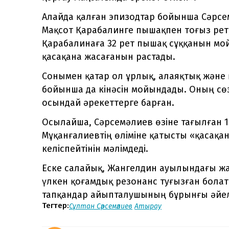
Алайда қалған эпизодтар бойынша Сәрсе
Мақсот Қарабалинге пышақпен тоғыз рет,
Қарабалинаға 32 рет пышақ сұққанын мо
қасақана жасағанын растады.
Сонымен қатар ол ұрлық, алаяқтық және
бойынша да кінәсін мойындады. Оның сөз
осындай әрекеттерге барған.
Осылайша, Сәрсемәлиев өзіне тағылған 1
Мұқанғалиевтің өліміне қатысты «қасақа
келіспейтінін мәлімдеді.
Еске салайық, Жангелдин ауылындағы жап
үлкен қоғамдық резонанс туғызған болаты
тапқандар айыпталушының бұрынғы әйелі
Тегтер:
Сұлтан Сәрсемәлиев
Атырау