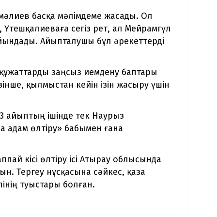
мәлиев басқа мәлімдеме жасады. Ол
 Үтешқалиеваға сегіз рет, ал Мейрамгүл
йындады. Айыпталушы бұл әрекеттерді
 құжаттарды заңсыз иемдену баптары
інше, қылмыстан кейін ізін жасыру үшін
3 айыптың ішінде тек Наурыз
на адам өлтіру» бабымен ғана
пай кісі өлтіру ісі Атырау облысында
н. Тергеу нұсқасына сәйкес, қаза
нің туыстары болған.