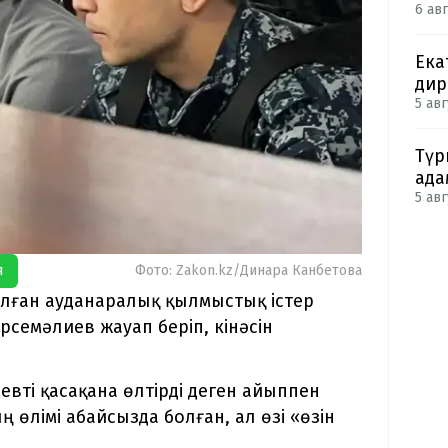
6 авг
Ека
дир
5 авг
Түр
ада
5 авг
я
Фото: Zakon.kz/Динара Канбетова
ған ауданаралық қылмыстық істер
рсемәлиев жауап беріп, кінәсін
вті қасақана өлтірді деген айыппен
 өлімі абайсызда болған, ал өзі «өзін