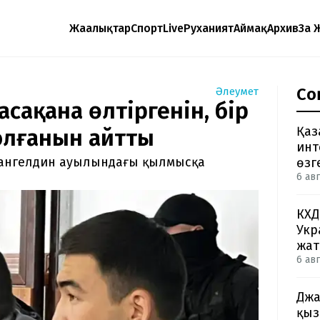
Жаңалықтар
Спорт
Live
Руханият
Аймақ
Архив
Заң 
Со
Әлеумет
асақана өлтіргенін, бір
Қаз
олғанын айтты
инт
Жангелдин ауылындағы қылмысқа
өзг
6 авг
КХД
Укр
жа
6 авг
Джа
қыз