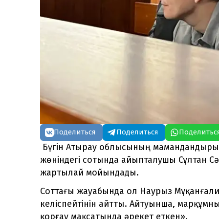
Поделиться
Поделиться
Поделитьс
Бүгін Атырау облысының мамандандырыл
жөніндегі сотында айыпталушы Сұлтан Сә
жартылай мойындады.
Соттағы жауабында ол Наурыз Мұқанғалие
келіспейтінін айтты. Айтуынша, марқұмның
қорғау мақсатында әрекет еткен».