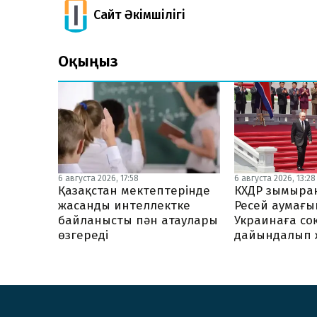
Сайт Әкімшілігі
Оқыңыз
6 августа 2026, 13:28
6 августа 2026, 17:58
КХДР зымыран
Қазақстан мектептерінде
Ресей аумағ
жасанды интеллектке
Украинаға со
байланысты пән атаулары
дайындалып 
өзгереді