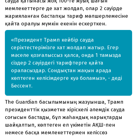
сауда қатынасы жоқ 100-ге жуық шағын
мемлекеттерге де хат жолдап, олар 2 сәуірде
жарияланған бастапқы тариф мөлшерлемесіне
қайта оралуы мүмкін екенін ескерткен.
«Президент Трамп кейбір сауда
серіктестерімізге хат жолдап жатыр. Егер
мәселе қозғалыссыз қалса, онда 1 тамызда
сіздер 2 сәуірдегі тарифтерге қайта
ораласыздар. Сондықтан жақын арада
көптеген келісімдерге куә боламыз», - деді
Бессент.
The Guardian басылымының жазуынша, Трамп
президенттік қызметке кіріскелі әлемдік сауда
соғысын бастады, бұл жаһандық нарықтарды
шайқалтып, көптеген ел үкіметін АҚШ-пен
немесе басқа мемлекеттермен келіссөз