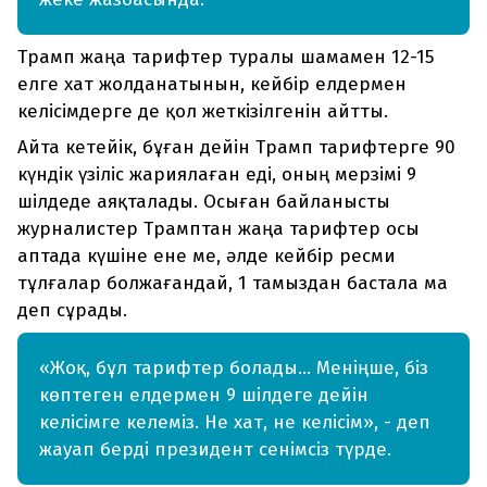
Трамп жаңа тарифтер туралы шамамен 12-15
елге хат жолданатынын, кейбір елдермен
келісімдерге де қол жеткізілгенін айтты.
Айта кетейік, бұған дейін Трамп тарифтерге 90
күндік үзіліс жариялаған еді, оның мерзімі 9
шілдеде аяқталады. Осыған байланысты
журналистер Трамптан жаңа тарифтер осы
аптада күшіне ене ме, әлде кейбір ресми
тұлғалар болжағандай, 1 тамыздан бастала ма
деп сұрады.
«Жоқ, бұл тарифтер болады… Меніңше, біз
көптеген елдермен 9 шілдеге дейін
келісімге келеміз. Не хат, не келісім», - деп
жауап берді президент сенімсіз түрде.