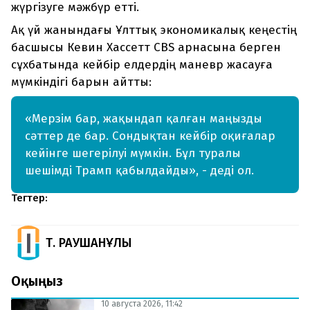
жүргізуге мәжбүр етті.
Ақ үй жанындағы Ұлттық экономикалық кеңестің
басшысы Кевин Хассетт CBS арнасына берген
сұхбатында кейбір елдердің маневр жасауға
мүмкіндігі барын айтты:
«Мерзім бар, жақындап қалған маңызды
сәттер де бар. Сондықтан кейбір оқиғалар
кейінге шегерілуі мүмкін. Бұл туралы
шешімді Трамп қабылдайды», - деді ол.
Тегтер:
Т. РАУШАНҰЛЫ
Оқыңыз
10 августа 2026, 11:42