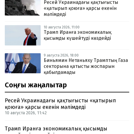
Ресей Украинадағы қақтығысты
«қатырып қоюға» қарсы екенін
мәлімдеді
10 августа 2026, 11:00
Трамп Иранға экономикалық
қысымды күшейтуді көздейді
9 августа 2026, 18:00
Биньямин Нетаньяху Трамптың Газа
секторына қатысты жоспарын
қабылдамады
Соңғы жаңалықтар
Ресей Украинадағы қақтығысты «қатырып
қоюға» қарсы екенін мәлімдеді
10 августа 2026, 11:42
Трамп Иранға экономикалық қысымды