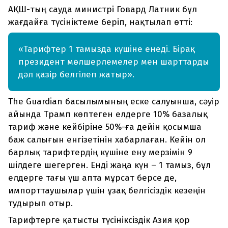
АҚШ-тың сауда министрі Говард Латник бұл
жағдайға түсініктеме беріп, нақтылап өтті:
«Тарифтер 1 тамызда күшіне енеді. Бірақ
президент мөлшерлемелер мен шарттарды
дәл қазір белгілеп жатыр».
The Guardian басылымының еске салуынша, сәуір
айында Трамп көптеген елдерге 10% базалық
тариф және кейбіріне 50%-ға дейін қосымша
баж салығын енгізетінін хабарлаған. Кейін ол
барлық тарифтердің күшіне ену мерзімін 9
шілдеге шегерген. Енді жаңа күн – 1 тамыз, бұл
елдерге тағы үш апта мұрсат берсе де,
импорттаушылар үшін ұзақ белгісіздік кезеңін
тудырып отыр.
Тарифтерге қатысты түсініксіздік Азия қор