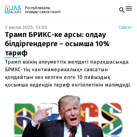
Республикалық
қоғамдық-саяси газеті
7 июля 2025, 13:55
Саясат
Жаңалықтар
Трамп БРИКС-ке қарсы: қолдау
Спорт
Газетке жазылу
Live
білдіргендерге – қосымша 10%
PDF форматтағы газетті ай сайын электронды
Руханият
тариф
поштаңызға алып отырыңыз. Жаңа нөмір
Аймақ
шыққан сәтте сізге бірден жіберіледі. Тек email
Архив
Трамп өзінің әлеуметтік желідегі парақшасында
енгізіңіз, біз қалғанын өзіміз жібереміз.
Заң және тәртіп
БРИКС-тің «антиимерикалық» саясатын
қолдайтын кез келген елге 10 пайыздық
Редакциямен байланыс
қосымша кедендік тариф енгізілетінін мәлімдеді.
+7 708 604 51 06
Жарнама бөлімі
+7 701 220 64 52
Пошта
zhasalash100@gmail.com