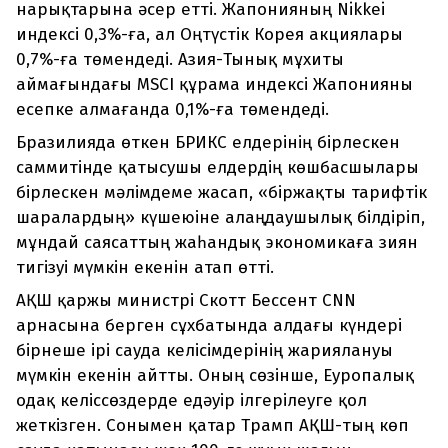
нарықтарына әсер етті. Жапонияның Nikkei
индексі 0,3%-ға, ал Оңтүстік Корея акциялары
0,7%-ға төмендеді. Азия-Тынық мұхиты
аймағындағы MSCI құрама индексі Жапонияны
есепке алмағанда 0,1%-ға төмендеді.
Бразилияда өткен БРИКС елдерінің бірлескен
саммитінде қатысушы елдердің көшбасшылары
бірлескен мәлімдеме жасап, «біржақты тарифтік
шаралардың» күшеюіне алаңдаушылық білдіріп,
мұндай саясаттың жаһандық экономикаға зиян
тигізуі мүмкін екенін атап өтті.
АҚШ қаржы министрі Скотт Бессент CNN
арнасына берген сұхбатында алдағы күндері
бірнеше ірі сауда келісімдерінің жариялануы
мүмкін екенін айтты. Оның сөзінше, Еуропалық
одақ келіссөздерде едәуір ілгерілеуге қол
жеткізген. Сонымен қатар Трамп АҚШ-тың көп