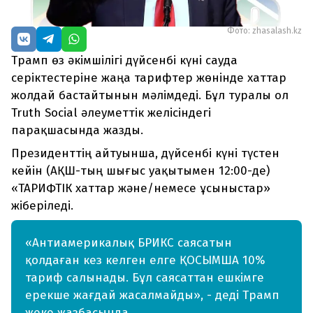
Фото: zhasalash.kz
Трамп өз әкімшілігі дүйсенбі күні сауда
серіктестеріне жаңа тарифтер жөнінде хаттар
жолдай бастайтынын мәлімдеді. Бұл туралы ол
Truth Social әлеуметтік желісіндегі
парақшасында жазды.
Президенттің айтуынша, дүйсенбі күні түстен
кейін (АҚШ-тың шығыс уақытымен 12:00-де)
«ТАРИФТІК хаттар және/немесе ұсыныстар»
жіберіледі.
«Антиамерикалық БРИКС саясатын
қолдаған кез келген елге ҚОСЫМША 10%
тариф салынады. Бұл саясаттан ешкімге
ерекше жағдай жасалмайды», - деді Трамп
жеке жазбасында.