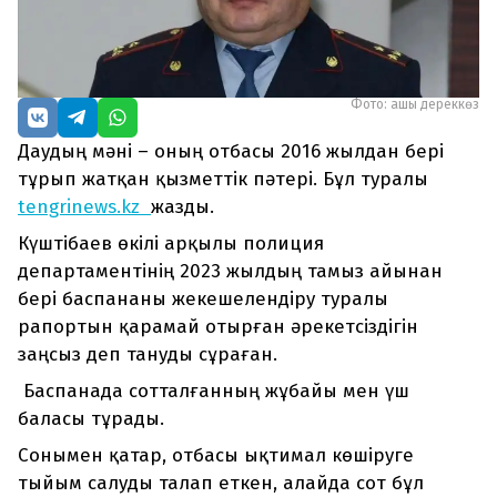
Фото: ашық дереккөз
Даудың мәні – оның отбасы 2016 жылдан бері
тұрып жатқан қызметтік пәтері. Бұл туралы
tengrinews.kz
жазды.
Күштібаев өкілі арқылы полиция
департаментінің 2023 жылдың тамыз айынан
бері баспананы жекешелендіру туралы
рапортын қарамай отырған әрекетсіздігін
заңсыз деп тануды сұраған.
Баспанада сотталғанның жұбайы мен үш
баласы тұрады.
Сонымен қатар, отбасы ықтимал көшіруге
тыйым салуды талап еткен, алайда сот бұл