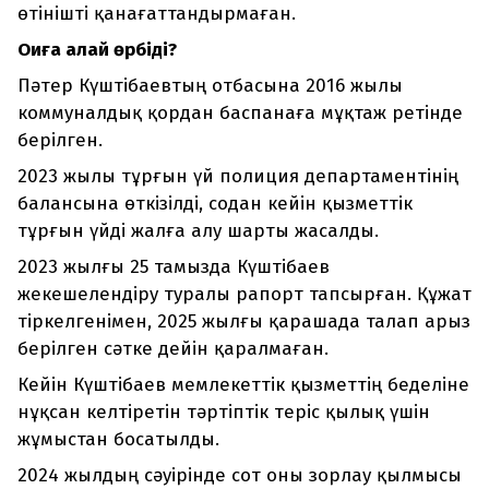
өтінішті қанағаттандырмаған.
Оқиға қалай өрбіді?
Пәтер Күштібаевтың отбасына 2016 жылы
коммуналдық қордан баспанаға мұқтаж ретінде
берілген.
2023 жылы тұрғын үй полиция департаментінің
балансына өткізілді, содан кейін қызметтік
тұрғын үйді жалға алу шарты жасалды.
2023 жылғы 25 тамызда Күштібаев
жекешелендіру туралы рапорт тапсырған. Құжат
тіркелгенімен, 2025 жылғы қарашада талап арыз
берілген сәтке дейін қаралмаған.
Кейін Күштібаев мемлекеттік қызметтің беделіне
нұқсан келтіретін тәртіптік теріс қылық үшін
жұмыстан босатылды.
2024 жылдың сәуірінде сот оны зорлау қылмысы