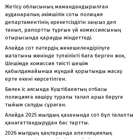
Жетісу облысының мамандандырылған
ауданаралық әкімшілік соты полиция
департаментінің әрекетсіздігін заңсыз деп
танып, рапортты тұрғын үй комиссиясының
отырысында қарауды міндеттеді.
Алайда сот пәтердің жекешелендірілуге
жататыны жөнінде түпкілікті баға берген жоқ.
Шешімде комиссия тиісті шешім
қабылдамайынша мұндай қорытынды жасау
ерте екені көрсетілген.
Бөлек іс аясында Күштібаевтың отбасы
полицияға көшіру туралы талап арыз беруге
тыйым салуды сұраған.
Алайда 2025 жылдың қазанында сот бұл талапты
қанағаттандырудан бас тартты.
2026 жылдың қаңтарында апелляциялық