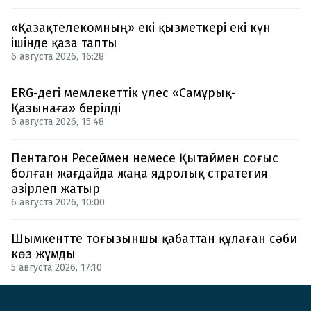
«Қазақтелекомның» екі қызметкері екі күн
ішінде қаза тапты
6 августа 2026, 16:28
ERG-дегі мемлекеттік үлес «Самұрық-
Қазынаға» берілді
6 августа 2026, 15:48
Пентагон Ресеймен немесе Қытаймен соғыс
болған жағдайда жаңа ядролық стратегия
әзірлеп жатыр
6 августа 2026, 10:00
Шымкентте тоғызыншы қабаттан құлаған сәби
көз жұмды
5 августа 2026, 17:10