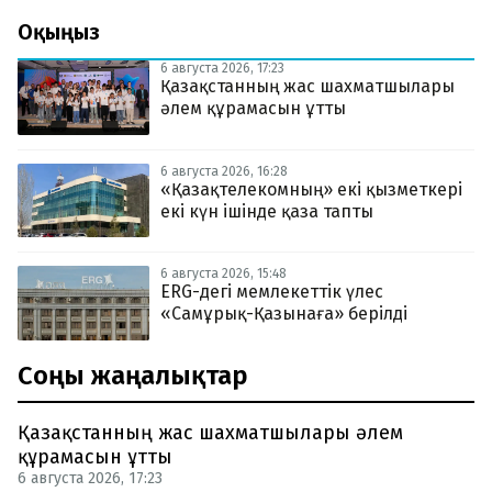
Оқыңыз
6 августа 2026, 17:23
Қазақстанның жас шахматшылары
әлем құрамасын ұтты
6 августа 2026, 16:28
«Қазақтелекомның» екі қызметкері
екі күн ішінде қаза тапты
6 августа 2026, 15:48
ERG-дегі мемлекеттік үлес
«Самұрық-Қазынаға» берілді
Соңғы жаңалықтар
Қазақстанның жас шахматшылары әлем
құрамасын ұтты
6 августа 2026, 17:23