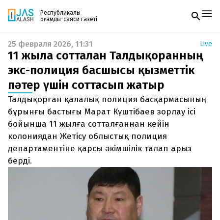
Республикалық
қоғамдық-саяси газеті
25 февраля 2026, 11:31
Live
Жаңалықтар
11 жылға сотталған Талдықорғанның
Спорт
Газетке жазылу
Live
экс-полиция басшысы қызметтік
PDF форматтағы газетті ай сайын электронды
Руханият
пәтер үшін соттасып жатыр
поштаңызға алып отырыңыз. Жаңа нөмір
Аймақ
шыққан сәтте сізге бірден жіберіледі. Тек email
Архив
Талдықорған қалалық полиция басқармасының
енгізіңіз, біз қалғанын өзіміз жібереміз.
Заң және тәртіп
бұрынғы бастығы Марат Күштібаев зорлау ісі
бойынша 11 жылға сотталғаннан кейін
Редакциямен байланыс
колониядан Жетісу облыстық полиция
+7 708 604 51 06
Жарнама бөлімі
департаментіне қарсы әкімшілік талап арыз
+7 701 220 64 52
берді.
Пошта
zhasalash100@gmail.com