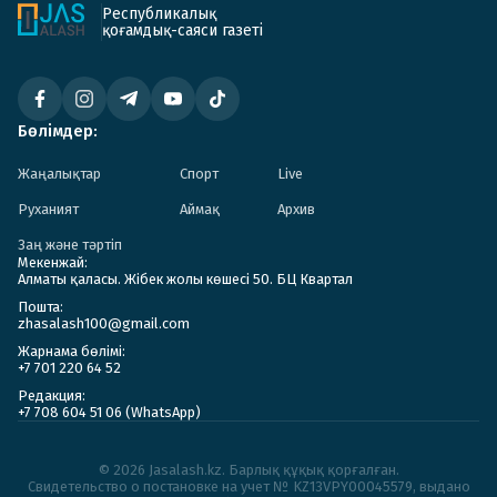
Республикалық
қоғамдық-саяси газеті
Бөлімдер:
Жаңалықтар
Спорт
Live
Руханият
Аймақ
Архив
Заң және тәртіп
Мекенжай:
Алматы қаласы. Жібек жолы көшесі 50. БЦ Квартал
Пошта:
zhasalash100@gmail.com
Жарнама бөлімі:
+7 701 220 64 52
Редакция:
+7 708 604 51 06 (WhatsApp)
© 2026 Jasalash.kz. Барлық құқық қорғалған.
Cвидетельство о постановке на учет № KZ13VPY00045579, выдано