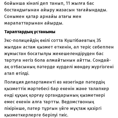
бойынша кінәлі деп танып, 11 жылға бас
бостандығынан айыру жазасын тағайындады.
Сонымен қатар арнайы атағы мен
марапаттарынан айырды.
Тараптардың ұстанымы
Экс-полицейдің өкілі сотта Күштібаевтың 35
жылдан астам қызмет еткенін, ал теріс себеппен
жұмыстан босатылуы жекешелендіруден бас
тартуға негіз бола алмайтынын айтты. Сондай-
ақ отбасының пәтерде күрделі жөндеу жүргізгені
атап өтілді.
Полиция департаменті өз кезегінде пәтердің
қызметтік мәртебесі бар екенін және талапкер
енді құқық қорғау органдарының қызметкері
емес екенін алға тартты. Ведомствоның
пікірінше, пәтер тұрғын үйге мұқтаж қазіргі
қызметкерлерге берілуі тиіс.