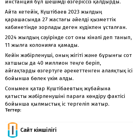
инстанция бұл шешімді өзгеріссіз қалдырды.
Айта кетейік, Күштібаев 2023 жылдың
қарашасында 27 жастағы әйелді қызметтік
кабинетінде зорлады деген күдікпен ұсталған.
2024 жылдың сәуірінде сот оны кінәлі деп танып,
11 жылға колонияға қамады.
Кейін жәбірленуші, оның жігіті және бұрынғы сот
хатшысы да 40 миллион теңге беріп,
айғақтарды өзгертуге әрекеттенген алаяқтық ісі
бойынша бөлек үкім алды.
Сонымен қатар Күштібаевтың жұбайына
қатысты жәбірленушіні параға көндіру фактісі
бойынша қылмыстық іс тергеліп жатыр.
Тегтер:
Сайт Әкімшілігі