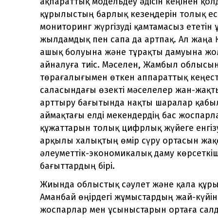
ақпараттық модельдеу әдісін кеңінен қол
құрылыстың барлық кезеңдерін толық ес
мониторинг жүргізуді қамтамасыз ететін
жылдамдық пен сапа да артпақ. Ал жаңа Қ
ашық болуына және тұрақты дамуына жол
айналуға тиіс. Мәселен, Жамбыл облысын
төрағалығымен өткен аппараттық кеңест
саласындағы өзекті мәселелер жан-жақты
арттыру бағытында нақты шаралар қабыл
аймақтағы елді мекендердің бас жоспар
құжаттарын толық цифрлық жүйеге енгіз
арқылы халықтың өмір сүру ортасын жақса
әлеуметтік-экономикалық даму көрсеткіш
бағыттардың бірі.
Жиында облыстық сәулет және қала құр
Аманбай өңірдегі жұмыстардың жай-күйін
жоспарлар мен ұсыныстарын ортаға салд