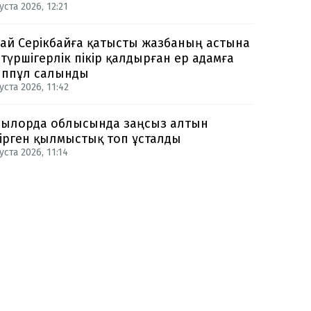
уста 2026, 12:21
ай Серікбайға қатысты жазбаның астына
түршігерлік пікір қалдырған ер адамға
ппұл салынды
уста 2026, 11:42
ылорда облысында заңсыз алтын
ірген қылмыстық топ ұсталды
уста 2026, 11:14