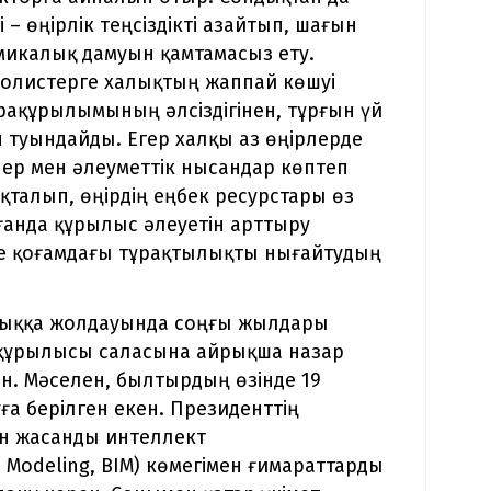
 – өңірлік теңсіздікті азайтып, шағын
микалық дамуын қамтамасыз ету.
олистерге халықтың жаппай көшуі
рақұрылымының әлсіздігінен, тұрғын үй
уындайды. Егер халқы аз өңірлерде
лер мен әлеуметтік нысандар көптеп
ақталып, өңірдің еңбек ресурстары өз
лғанда құрылыс әлеуетін арттыру
не қоғамдағы тұрақтылықты нығайтудың
алыққа жолдауында соңғы жылдары
 құрылысы саласына айрықша назар
ын. Мәселен, былтырдың өзінде 19
а берілген екен. Президенттің
ін жасанды интеллект
 Modeling, BIM) көмегімен ғимараттарды