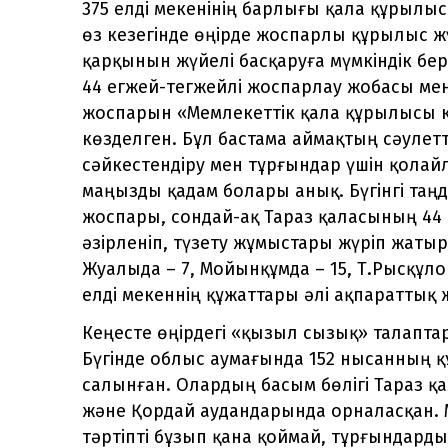
375 елді мекенінің барлығы қала құрылы
өз кезегінде өңірде жоспарлы құрылыс 
қарқынын жүйелі басқаруға мүмкіндік бе
44 егжей-тегжейлі жоспарлау жобасы мен
жоспарын «Мемлекеттік қала құрылысы к
көзделген. Бұл бастама аймақтың сәулетт
сәйкестендіру мен тұрғындар үшін қолай
маңызды қадам болары анық. Бүгінгі таңд
жоспары, сондай-ақ Тараз қаласының 44
әзірленіп, түзету жұмыстары жүріп жаты
Жуалыда – 7, Мойынқұмда – 15, Т.Рысқұл
елді мекеннің құжаттары әлі ақпараттық ж
Кеңесте өңірдегі «қызыл сызық» талапта
Бүгінде облыс аумағында 152 нысанның
салынған. Олардың басым бөлігі Тараз қа
және Қордай аудандарында орналасқан. 
тәртіпті бұзып қана қоймай, тұрғындардың