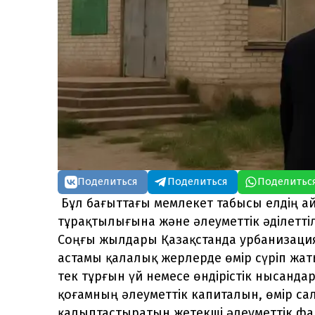
Поделиться
Поделиться
Поделитьс
Бұл бағыттағы мемлекет табысы елдің а
тұрақтылығына және әлеуметтік әділеттілі
Соңғы жылдары Қазақстанда урбанизация 
астамы қалалық жерлерде өмір сүріп жа
тек тұрғын үй немесе өндірістік нысанд
қоғамның әлеуметтік капиталын, өмір 
қалыптастыратын жетекші әлеуметтік фа