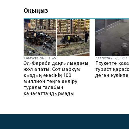
Оқыңыз
7 августа 2026, 13:17
7 августа 2026, 13:45
Пхукетте қаз
Әл-Фараби даңғылындағы
турист қарас
жол апаты: Сот марқұм
деген күдікп
қыздың әкесінің 100
миллион теңге өндіру
туралы талабын
қанағаттандырмады