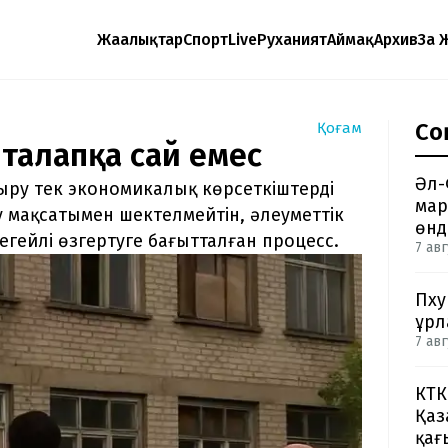
Жаңалықтар
Спорт
Live
Руханият
Аймақ
Архив
Заң 
Со
Қоғам
талапқа сай емес
Әл-
ттыру тек экономикалық көрсеткіштерді
мар
мақсатымен шектелмейтін, әлеуметтік
өнд
гейлі өзгертуге бағытталған процесс.
7 авг
Пху
ұрл
7 авг
КТК
Қаз
қағ