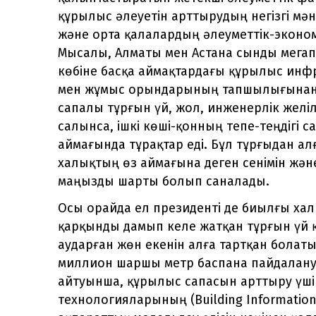
құрылыс әлеуетін арттырудың негізгі мәні
және орта қалалардың әлеуметтік-эконо
Мысалы, Алматы мен Астана сынды мегап
көбіне басқа аймақтардағы құрылыс инф
мен жұмыс орындарының тапшылығынан т
сапалы тұрғын үй, жол, инженерлік желі
салынса, ішкі көші-қонның тепе-теңдігі с
аймағында тұрақтар еді. Бұл тұрғыдан а
халықтың өз аймағына деген сенімін жә
маңызды шарты болып саналады.
Осы орайда ел президенті де биылғы х
қарқынды дамып келе жатқан тұрғын үй
аударған жөн екенін алға тартқан болат
миллион шаршы метр баспана пайдалануғ
айтуынша, құрылыс сапасын арттыру үш
технологияларының (Building Information