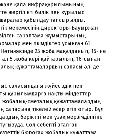
 және қала инфрақұрылымының
тте жергілікті билік пен құрылыс
 шаралар қабылдау тапсырылды.
тік мекемесінің директоры Бауыржан
ізілген сараптама жұмыстарының
рмалар мен әкімдіктер ұсынған 61
Нәтижесінде 25 жоба мақұлданып, 15-іне
ал 5 жоба кері қайтарылып, 16-сынан
балық құжаттамалардың сапасы әлі де
с саласындағы жүйесіздік пен
пты құрылымдарға нақты міндеттер
ы жобалық-сметалық құжаттамалардың
 сапасына тікелей әсер етіп отыр. Бұл
ардың беріктігі мен ұзақ мерзімділігіне
ғызуда. Сол себепті аталған
әулеттік бюроға» жобалық құжаттама