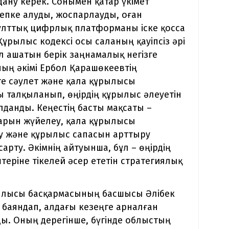
дану керек. Сонымен қатар үкімет
епке алуды, жоспарлауды, оған
 ұлттық цифрлық платформаны іске қосса
ұрылыс кодексі осы саланың қауіпсіз әрі
 ашатын берік заңнамалық негізге
ың әкімі Ербол Қарашөкеевтің
е сәулет және қала құрылысы
 талқыланып, өңірдің құрылыс әлеуетін
данды. Кеңестің басты мақсаты –
ларын жүйелеу, қала құрылысы
у және құрылыс сапасын арттыру
рту. Әкімнің айтуынша, бұл – өңірдің
теріне тікелей әсер ететін стратегиялық
ылысы басқармасының басшысы Әлібек
 баяндап, алдағы кезеңге арналған
ы. Оның дерегінше, бүгінде облыстың