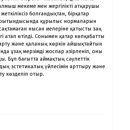
алмыш мекеме мен жергілікті атқарушы
еткіліксіз болғандықтан, бірқатар
 қорытындысында құрылыс нормаларын
сақтамаған нысан иелеріне қатысты заң
і атап өтілді. Сонымен қатар көпқабатты
ңарту және қаланың көркін айшықтайтын
нда ұзақ мерзімді жоспар әзірленіп, оны
ы. Бұл бағытта аймақтың сәулеттік
дың эстетикалық үйлесімін арттыру және
ету көзделіп отыр.