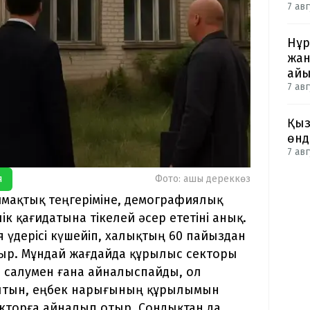
7 авг
Нұр
жан
айы
7 авг
Қыз
өнд
7 авг
я
Фото: ашық дереккөз
ймақтық теңгеріміне, демографиялық
к қағидатына тікелей әсер ететіні анық.
үдерісі күшейіп, халықтың 60 пайыздан
тыр. Мұндай жағдайда құрылыс секторы
ар салумен ғана айналыспайды, ол
салтын, еңбек нарығының құрылымын
кторға айналып отыр. Сондықтан да