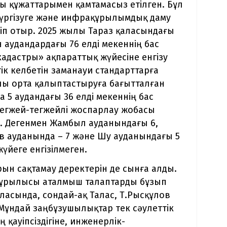
сы құжаттарымен қамтамасыз етілген. Бұл
жүргізуге және инфрақұрылымдық даму
ріп отыр. 2025 жылы Тараз қаласындағы
 аудандардағы 76 елді мекеннің бас
адастры» ақпараттық жүйесіне енгізу
ік келбетін заманауи стандарттарға
лы орта қалыптастыруға бағытталған
а 5 аудандағы 36 елді мекеннің бас
 егжей-тегжейлі жоспарлау жобасы
р. Дегенмен Жамбыл ауданындағы 6,
ов ауданында – 7 және Шу ауданындағы 5
үйеге енгізілмеген.
рын сақтамау деректерін де сынға алды.
 құрылысы аталмыш талаптарды бұзып
ласында, сондай-ақ Талас, Т.Рысқұлов
Мұндай заңбұзушылықтар тек сәулеттік
 қауіпсіздігіне, инженерлік-