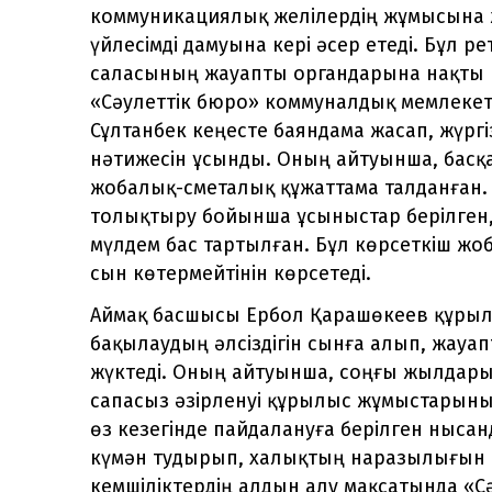
коммуникациялық желілердің жұмысына
үйлесімді дамуына кері әсер етеді. Бұл ре
саласының жауапты органдарына нақты
«Сәулеттік бюро» коммуналдық мемлекет
Сұлтанбек кеңесте баяндама жасап, жүрг
нәтижесін ұсынды. Оның айтуынша, басқа
жобалық-сметалық құжаттама талданған. 
толықтыру бойынша ұсыныстар берілген, 
мүлдем бас тартылған. Бұл көрсеткіш жо
сын көтермейтінін көрсетеді.
Аймақ басшысы Ербол Қарашөкеев құрылы
бақылаудың әлсіздігін сынға алып, жауа
жүктеді. Оның айтуынша, соңғы жылдар
сапасыз әзірленуі құрылыс жұмыстарының
өз кезегінде пайдалануға берілген нысанд
күмән тудырып, халықтың наразылығын ту
кемшіліктердің алдын алу мақсатында «С