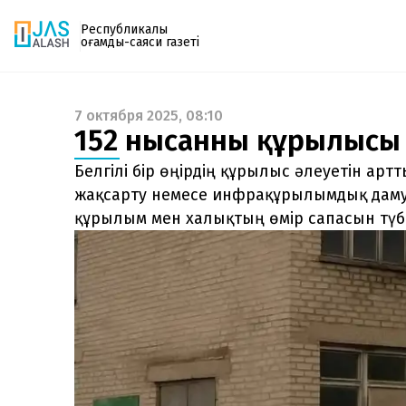
Республикалық
қоғамдық-саяси газеті
7 октября 2025, 08:10
Газетке жазылу
152 нысанның құрылысы 
PDF форматтағы газетті ай сайын электронды
поштаңызға алып отырыңыз. Жаңа нөмір
Белгілі бір өңірдің құрылыс әлеуетін ар
шыққан сәтте сізге бірден жіберіледі. Тек email
жақсарту немесе инфрақұрылымдық даму 
енгізіңіз, біз қалғанын өзіміз жібереміз.
құрылым мен халықтың өмір сапасын түбе