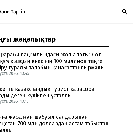
Және Тәртіп
ңғы жаңалықтар
Фараби даңғылындағы жол апаты: Сот
құм қыздың әкесінің 100 миллион теңге
іру туралы талабын қанағаттандырмады
уста 2026, 13:45
кетте қазақстандық турист қарасора
ады деген күдікпен ұсталды
уста 2026, 13:17
-ға жасалған шабуыл салдарынан
ақстан 700 млн доллардан астам табыстан
ылды