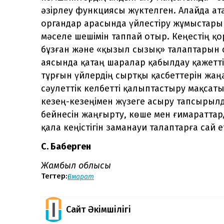
әзірлеу функциясы жүктелген. Алайда ат
органдар арасында үйлестіру жұмыстары ж
мәселе шешімін таппай отыр. Кеңестің
бұзған және «қызыл сызық» талаптарын 
аясында қатаң шаралар қабылдау қажеттіг
тұрғын үйлердің сыртқы қасбеттерін жа
сәулеттік келбетті қалыптастыру мақсаты
кезең-кезеңімен жүзеге асыру тапсырылд
бейнесін жаңғырту, көше мен ғимараттар
қала кеңістігін заманауи талаптарға сай 
С. Бақберген
Жамбыл облысы
Тегтер:
Ғимарат
Сайт Әкімшілігі