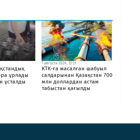
7 августа 2026, 12:21
ақстандық
КТК-ға жасалған шабуыл
ора ұрлады
салдарынан Қазақстан 700
ен ұсталды
млн доллардан астам
табыстан қағылды