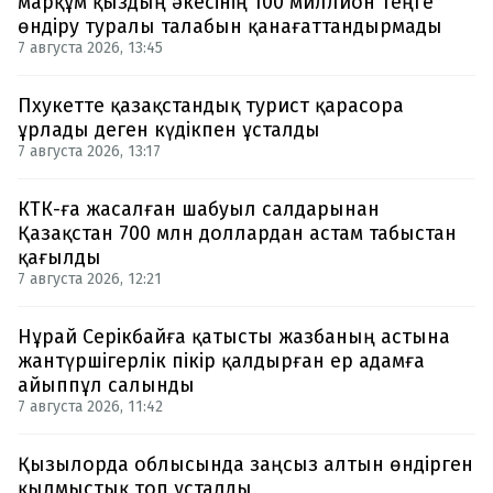
марқұм қыздың әкесінің 100 миллион теңге
өндіру туралы талабын қанағаттандырмады
7 августа 2026, 13:45
Пхукетте қазақстандық турист қарасора
ұрлады деген күдікпен ұсталды
7 августа 2026, 13:17
КТК-ға жасалған шабуыл салдарынан
Қазақстан 700 млн доллардан астам табыстан
қағылды
7 августа 2026, 12:21
Нұрай Серікбайға қатысты жазбаның астына
жантүршігерлік пікір қалдырған ер адамға
айыппұл салынды
7 августа 2026, 11:42
Қызылорда облысында заңсыз алтын өндірген
қылмыстық топ ұсталды