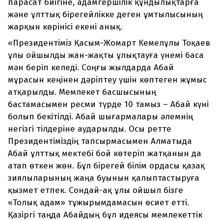
парасат биігіне, адамгершілік құндылықтарға
және ұлттық бірегейлікке деген ұмтылысының
жарқын көрінісі екені анық.
«Президентіміз Қасым-Жомарт Кемелұлы Тоқаев
ұлы ойшылды жан-жақты ұлықтауға үнемі баса
мән беріп келеді. Соңғы жылдарда Абай
мұрасын кеңінен дәріптеу үшін көптеген жұмыс
атқарылды. Мемлекет басшысының
бастамасымен ресми түрде 10 тамыз – Абай күні
болып бекітілді. Абай шығармалары әлемнің
негізгі тілдеріне аударылды. Осы ретте
Президентіміздің тапсырмасымен Алматыда
Абай ұлттық мектебі бой көтеріп жатқанын да
атап өткен жөн. Бұл бірегей білім ордасы қазақ
зиялыларының жаңа буынын қалыптастыруға
қызмет етпек. Сондай-ақ ұлы ойшыл бізге
«Толық адам» тұжырымдамасын өсиет етті.
Қазіргі таңда Абайдың бұл идеясы мемлекеттік