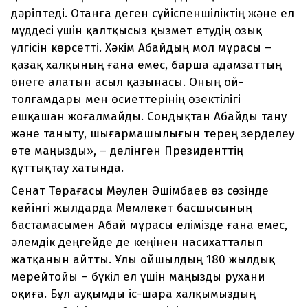
дәріптеді. Отанға деген сүйіспеншіліктің және ел
мүддесі үшін қалтқысыз қызмет етудің озық
үлгісін көрсетті. Хәкім Абайдың мол мұрасы –
қазақ халқының ғана емес, барша адамзаттың
өнеге алатын асыл қазынасы. Оның ой-
толғамдары мен өсиеттерінің өзектілігі
ешқашан жоғалмайды. Сондықтан Абайды тану
және таныту, шығармашылығын терең зерделеу
өте маңызды», – делінген Президенттің
құттықтау хатында.
Сенат Төрағасы Мәулен Әшімбаев өз сөзінде
кейінгі жылдарда Мемлекет басшысының
бастамасымен Абай мұрасы елімізде ғана емес,
әлемдік деңгейде де кеңінен насихатталып
жатқанын айтты. Ұлы ойшылдың 180 жылдық
мерейтойы – бүкіл ел үшін маңызды рухани
оқиға. Бұл ауқымды іс-шара халқымыздың