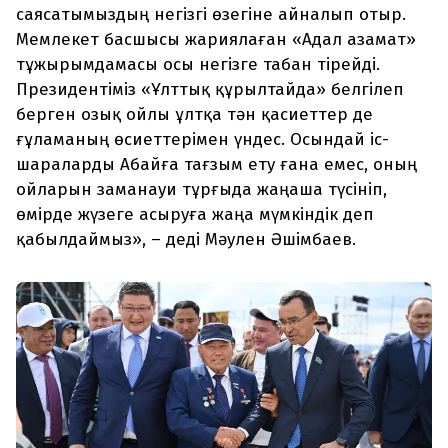
саясатымыздың негізгі өзегіне айналып отыр.
Мемлекет басшысы жариялаған «Адал азамат»
тұжырымдамасы осы негізге табан тірейді.
Президентіміз «Ұлттық құрылтайда» белгілеп
берген озық ойлы ұлтқа тән қасиеттер де
ғұламаның өсиеттерімен үндес. Осындай іс-
шараларды Абайға тағзым ету ғана емес, оның
ойларын заманауи тұрғыда жаңаша түсініп,
өмірде жүзеге асыруға жаңа мүмкіндік деп
қабылдаймыз», – деді Мәулен Әшімбаев.