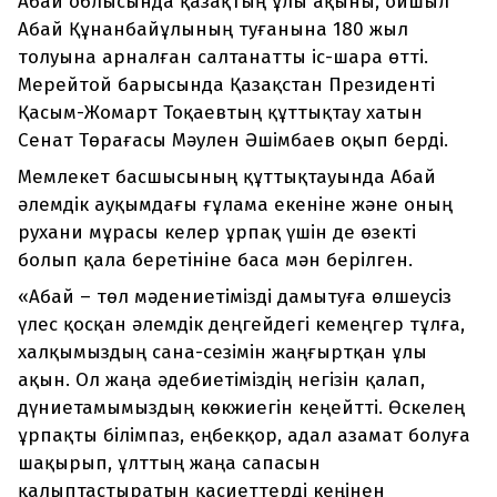
Абай облысында қазақтың ұлы ақыны, ойшыл
Абай Құнанбайұлының туғанына 180 жыл
толуына арналған салтанатты іс-шара өтті.
Мерейтой барысында Қазақстан Президенті
Қасым-Жомарт Тоқаевтың құттықтау хатын
Сенат Төрағасы Мәулен Әшімбаев оқып берді.
Мемлекет басшысының құттықтауында Абай
әлемдік ауқымдағы ғұлама екеніне және оның
рухани мұрасы келер ұрпақ үшін де өзекті
болып қала беретініне баса мән берілген.
«Абай – төл мәдениетімізді дамытуға өлшеусіз
үлес қосқан әлемдік деңгейдегі кемеңгер тұлға,
халқымыздың сана-сезімін жаңғыртқан ұлы
ақын. Ол жаңа әдебиетіміздің негізін қалап,
дүниетамымыздың көкжиегін кеңейтті. Өскелең
ұрпақты білімпаз, еңбекқор, адал азамат болуға
шақырып, ұлттың жаңа сапасын
қалыптастыратын қасиеттерді кеңінен