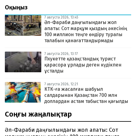
Оқыңыз
7 августа 2026, 13:45
Әл-Фараби даңғылындағы жол
апаты: Сот марқұм қыздың әкесінің
100 миллион теңге өндіру туралы
талабын қанағаттандырмады
7 августа 2026, 13:17
Пхукетте қазақстандық турист
қарасора ұрлады деген күдікпен
ұсталды
7 августа 2026, 12:21
КТК-ға жасалған шабуыл
салдарынан Қазақстан 700 млн
доллардан астам табыстан қағылды
Соңғы жаңалықтар
Әл-Фараби даңғылындағы жол апаты: Сот