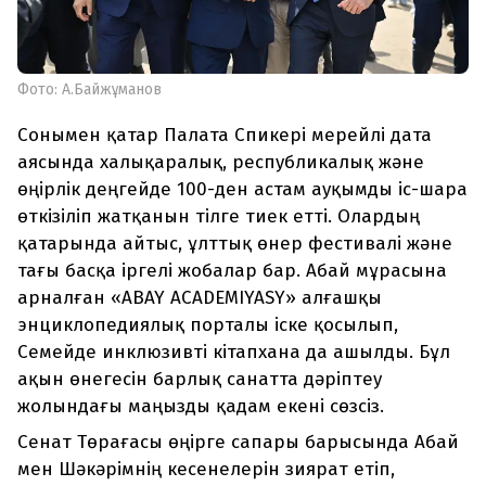
Фото: А.Байжұманов
Сонымен қатар Палата Спикері мерейлі дата
аясында халықаралық, республикалық және
өңірлік деңгейде 100-ден астам ауқымды іс-шара
өткізіліп жатқанын тілге тиек етті. Олардың
қатарында айтыс, ұлттық өнер фестивалі және
тағы басқа іргелі жобалар бар. Абай мұрасына
арналған «ABAY ACADEMIYASY» алғашқы
энциклопедиялық порталы іске қосылып,
Семейде инклюзивті кітапхана да ашылды. Бұл
ақын өнегесін барлық санатта дәріптеу
жолындағы маңызды қадам екені сөзсіз.
Сенат Төрағасы өңірге сапары барысында Абай
мен Шәкәрімнің кесенелерін зиярат етіп,