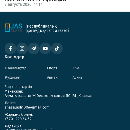
7 августа 2026, 11:14
Республикалық
қоғамдық-саяси газеті
Бөлімдер:
Жаңалықтар
Спорт
Live
Руханият
Аймақ
Архив
Заң және тәртіп
Мекенжай:
Алматы қаласы. Жібек жолы көшесі 50. БЦ Квартал
Пошта:
zhasalash100@gmail.com
Жарнама бөлімі:
+7 701 220 64 52
Редакция: