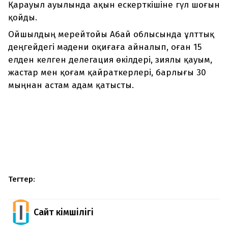
Қарауыл ауылында ақын ескерткішіне гүл шоғын
қойды.
Ойшылдың мерейтойы Абай облысында ұлттық
деңгейдегі мәдени оқиғаға айналып, оған 15
елден келген делегация өкілдері, зиялы қауым,
жастар мен қоғам қайраткерлері, барлығы 30
мыңнан астам адам қатысты.
Тегтер:
Сайт Әкімшілігі