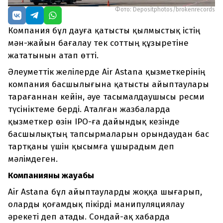
Фото: Depositphotos/brokenrecords
Компания бұл дауға қатысты қылмыстық істің
мән-жайын бағалау тек соттың құзыретіне
жататынын атап өтті.
Әлеуметтік желілерде Air Astana қызметкерінің
компания басшылығына қатысты айыптаулары
тарағаннан кейін, әуе тасымалдаушысы ресми
түсініктеме берді. Аталған жазбаларда
қызметкер өзін IPO-ға дайындық кезінде
басшылықтың тапсырмаларын орындаудан бас
тартқаны үшін қысымға ұшырадым деп
мәлімдеген.
Компанияның жауабы
Air Astana бұл айыптауларды жоққа шығарып,
оларды қоғамдық пікірді манипуляциялау
әрекеті деп атады. Сондай-ақ хабарда