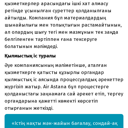
қызметкерлер арасындағы ішкі хат алмасу
ретінде ұсынылған суреттер қолданылғаны
айтылды. Компания бұл материалдардың
шынайылығы мен толықтығын растамайтынын,
ал олардың шығу тегі мен мазмұнын тек заңда
белгіленген тәртіппен ғана тексеруге
болатынын мәлімдеді.
Қылмыстық іс туралы
Әуе компаниясының мәліметінше, аталған
қызметкерге қатысты құзырлы органдар
қылмыстық іс аясында процессуалдық әрекеттер
жүргізіп жатыр. Air Astana бұл процестерге
қолданыстағы заңнамаға сай әрекет етіп, тергеу
органдарына қажетті көмекті көрсетіп
отырғанын жеткізді.
«Істің нақты мән-жайын бағалау, сондай-ақ