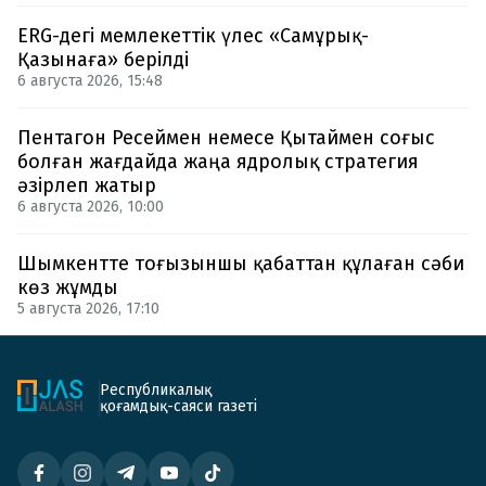
ERG-дегі мемлекеттік үлес «Самұрық-
Қазынаға» берілді
6 августа 2026, 15:48
Пентагон Ресеймен немесе Қытаймен соғыс
болған жағдайда жаңа ядролық стратегия
әзірлеп жатыр
6 августа 2026, 10:00
Шымкентте тоғызыншы қабаттан құлаған сәби
көз жұмды
5 августа 2026, 17:10
Республикалық
қоғамдық-саяси газеті