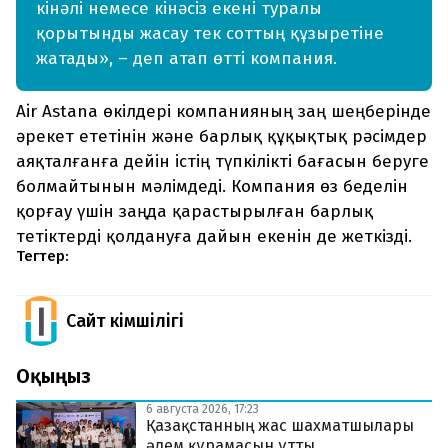
кінәлі немесе кінәсіз екені туралы
қорытынды жасау тек соттың құзыретіне
жатады», – деп атап өтті компания.
Air Astana өкілдері компанияның заң шеңберінде
әрекет ететінін және барлық құқықтық рәсімдер
аяқталғанға дейін істің түпкілікті бағасын беруге
болмайтынын мәлімдеді. Компания өз беделін
қорғау үшін заңда қарастырылған барлық
тетіктерді қолдануға дайын екенін де жеткізді.
Тегтер:
Сайт Әкімшілігі
Оқыңыз
6 августа 2026, 17:23
Қазақстанның жас шахматшылары
әлем құрамасын ұтты