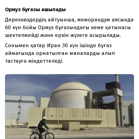
Ормуз бұғазы ашылады
Дереккөздердің айтуынша, меморандум аясында
60 күн бойы Ормуз бұғазындағы кеме қатынасы
шектелмейді және еркін жүзеге асырылады.
Сонымен қатар Иран 30 күн ішінде бұғаз
аймағында орнатылған миналарды алып
тастауға міндеттеледі.