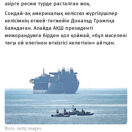
әзірге ресми түрде расталған жоқ.
Сондай-ақ америкалық келіссөз жүргізушілер
келісімнің егжей-тегжейін Дональд Трампқа
баяндаған. Алайда АҚШ президенті
меморандумға бірден қол қоймай, «бұл мәселені
тағы ой елегінен өткізгісі келетінін» айтқан.
Фото: Getty images