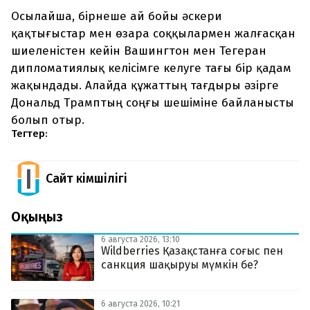
Осылайша, бірнеше ай бойы әскери
қақтығыстар мен өзара соққылармен жалғасқан
шиеленістен кейін Вашингтон мен Тегеран
дипломатиялық келісімге келуге тағы бір қадам
жақындады. Алайда құжаттың тағдыры әзірге
Дональд Трамптың соңғы шешіміне байланысты
болып отыр.
Тегтер:
Сайт Әкімшілігі
Оқыңыз
6 августа 2026, 13:10
Wildberries Қазақстанға соғыс пен
санкция шақыруы мүмкін бе?
6 августа 2026, 10:21