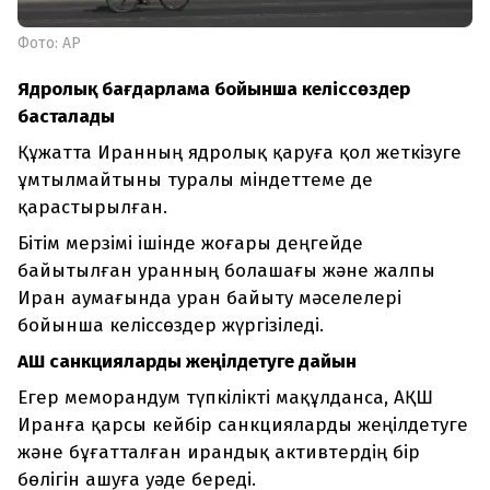
Фото: АР
Ядролық бағдарлама бойынша келіссөздер
басталады
Құжатта Иранның ядролық қаруға қол жеткізуге
ұмтылмайтыны туралы міндеттеме де
қарастырылған.
Бітім мерзімі ішінде жоғары деңгейде
байытылған уранның болашағы және жалпы
Иран аумағында уран байыту мәселелері
бойынша келіссөздер жүргізіледі.
АҚШ санкцияларды жеңілдетуге дайын
Егер меморандум түпкілікті мақұлданса, АҚШ
Иранға қарсы кейбір санкцияларды жеңілдетуге
және бұғатталған ирандық активтердің бір
бөлігін ашуға уәде береді.