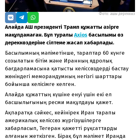
Фото: ашық дереккөз
Алайда АҚШ президенті Трамп құжатты әзірге
мақұлдамаған. Бұл туралы
Axios
басылымы өз
дереккөздеріне сілтеме жасап хабарлады.
Басылымның мәліметінше, тараптар 60 күнге
созылатын бітім және Иранның ядролық
бағдарламасына қатысты келіссөздерді бастау
жөніндегі меморандумның негізгі шарттары
бойынша келісімге келген.
Алайда құжаттың күшіне енуі үшін екі ел
басшылығының ресми мақұлдауы қажет.
Ақпаратқа сәйкес, кейінірек Иран тарапы
америкалық келіссөз жүргізушілерге
хабарласып, Тегеран қажетті рұқсаттарды
алғанын жеткізген. Бірақ бұл мәлімет Иранда