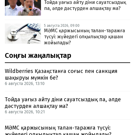
Тойда уағыз айту діни сауатсыздық
па, әлде дәстүрден алшақтау ма?
5 августа 2026, 09:00
МӘМС қаржысының талан-таражға
түсуі: жүйедегі олқылықтар қашан
жойылады?
Соңғы жаңалықтар
Wildberries Қазақстанға соғыс пен санкция
шақыруы мүмкін бе?
6 августа 2026, 13:10
Тойда уағыз айту діни сауатсыздық па, әлде
дәстүрден алшақтау ма?
6 августа 2026, 10:21
МӘМС қаржысының талан-таражға түсуі:
жүйедегі олқылықтар қашан жойылады?