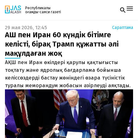
Республикалық
қоғамдық-саяси газеті
29 мая 2026, 12:45
Сараптама
Жаңалықтар
АҚШ пен Иран 60 күндік бітімге
Спорт
Газетке жазылу
Live
келісті, бірақ Трамп құжатты әлі
PDF форматтағы газетті ай сайын электронды
Руханият
мақұлдаған жоқ
поштаңызға алып отырыңыз. Жаңа нөмір
Аймақ
шыққан сәтте сізге бірден жіберіледі. Тек email
Архив
АҚШ пен Иран өкілдері қарулы қақтығысты
енгізіңіз, біз қалғанын өзіміз жібереміз.
Заң және тәртіп
тоқтату және ядролық бағдарлама бойынша
келіссөздерді бастау жөніндегі өзара түсіністік
Редакциямен байланыс
туралы меморандум жобасын әзірлеуді аяқтады.
+7 708 604 51 06
Жарнама бөлімі
+7 701 220 64 52
Пошта
zhasalash100@gmail.com