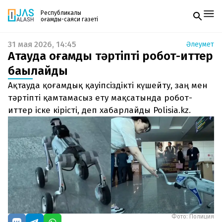
Республикалық
қоғамдық-саяси газеті
31 мая 2026, 14:45
Әлеумет
Жаңалықтар
Ақтауда қоғамдық тәртіпті робот-иттер
Спорт
Газетке жазылу
Live
бақылайды
PDF форматтағы газетті ай сайын электронды
Руханият
Ақтауда қоғамдық қауіпсіздікті күшейту, заң мен
поштаңызға алып отырыңыз. Жаңа нөмір
Аймақ
шыққан сәтте сізге бірден жіберіледі. Тек email
тәртіпті қамтамасыз ету мақсатында робот-
Архив
енгізіңіз, біз қалғанын өзіміз жібереміз.
Заң және тәртіп
иттер іске кірісті, деп хабарлайды Polisia.kz.
Редакциямен байланыс
+7 708 604 51 06
Жарнама бөлімі
+7 701 220 64 52
Пошта
zhasalash100@gmail.com
Фото: Полиция