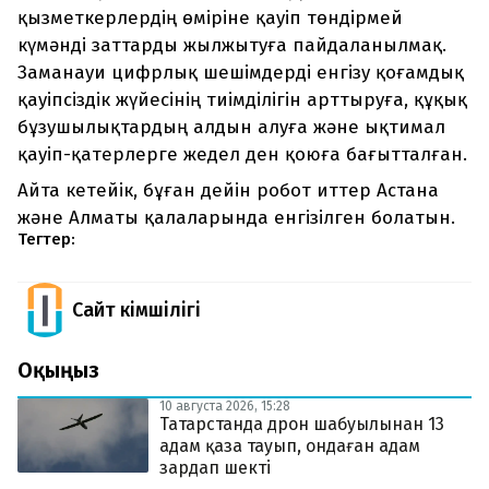
қызметкерлердің өміріне қауіп төндірмей
күмәнді заттарды жылжытуға пайдаланылмақ.
Заманауи цифрлық шешімдерді енгізу қоғамдық
қауіпсіздік жүйесінің тиімділігін арттыруға, құқық
бұзушылықтардың алдын алуға және ықтимал
қауіп-қатерлерге жедел ден қоюға бағытталған.
Айта кетейік, бұған дейін робот иттер Астана
және Алматы қалаларында енгізілген болатын.
Тегтер:
Сайт Әкімшілігі
Оқыңыз
10 августа 2026, 15:28
Татарстанда дрон шабуылынан 13
адам қаза тауып, ондаған адам
зардап шекті