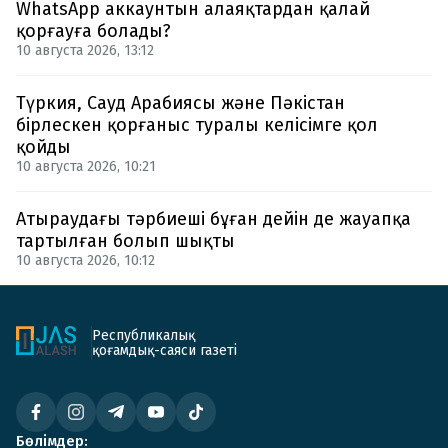
WhatsApp аккаунтын алаяқтардан қалай
қорғауға болады?
10 августа 2026, 13:12
Түркия, Сауд Арабиясы және Пәкістан
бірлескен қорғаныс туралы келісімге қол
қойды
10 августа 2026, 10:21
Атыраудағы тәрбиеші бұған дейін де жауапқа
тартылған болып шықты
10 августа 2026, 10:12
Республикалық
қоғамдық-саяси газеті
Бөлімдер: