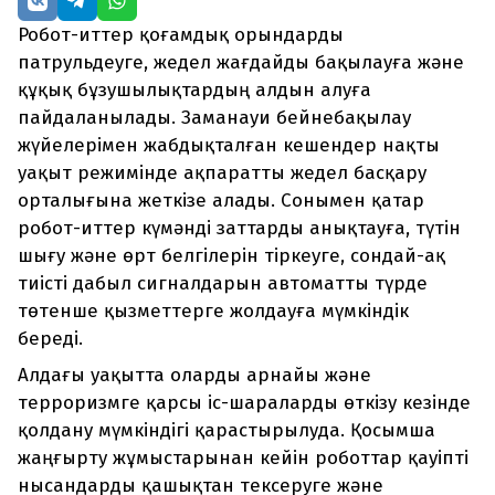
Робот-иттер қоғамдық орындарды
патрульдеуге, жедел жағдайды бақылауға және
құқық бұзушылықтардың алдын алуға
пайдаланылады. Заманауи бейнебақылау
жүйелерімен жабдықталған кешендер нақты
уақыт режимінде ақпаратты жедел басқару
орталығына жеткізе алады. Сонымен қатар
робот-иттер күмәнді заттарды анықтауға, түтін
шығу және өрт белгілерін тіркеуге, сондай-ақ
тиісті дабыл сигналдарын автоматты түрде
төтенше қызметтерге жолдауға мүмкіндік
береді.
Алдағы уақытта оларды арнайы және
терроризмге қарсы іс-шараларды өткізу кезінде
қолдану мүмкіндігі қарастырылуда. Қосымша
жаңғырту жұмыстарынан кейін роботтар қауіпті
нысандарды қашықтан тексеруге және