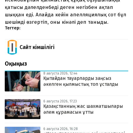
қатысы дәлелденбеді деген негізбен ақтап
шыққан еді. Алайда кейін апелляциялық сот бұл
шешімді өзгертіп, оны кінәлі деп таныды.
Тегтер:
Сайт Әкімшілігі
Оқыңыз
8 августа 2026, 12:44
Қытайдан тауарларды заңсыз
әкелген қылмыстық топ ұсталды
6 августа 2026, 17:23
Қазақстанның жас шахматшылары
әлем құрамасын ұтты
6 августа 2026, 16:28