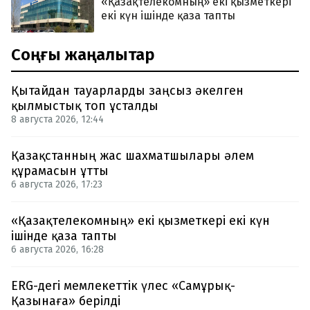
«Қазақтелекомның» екі қызметкері
екі күн ішінде қаза тапты
Соңғы жаңалықтар
Қытайдан тауарларды заңсыз әкелген
қылмыстық топ ұсталды
8 августа 2026, 12:44
Қазақстанның жас шахматшылары әлем
құрамасын ұтты
6 августа 2026, 17:23
«Қазақтелекомның» екі қызметкері екі күн
ішінде қаза тапты
6 августа 2026, 16:28
ERG-дегі мемлекеттік үлес «Самұрық-
Қазынаға» берілді