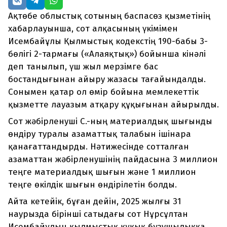
Ақтөбе облыстық сотының баспасөз қызметінің
хабарлауынша, сот алқасының үкімімен
Исембайұлы Қылмыстық кодекстің 190-бабы 3-
бөлігі 2-тармағы («Алаяқтық») бойынша кінәлі
деп танылып, үш жыл мерзімге бас
бостандығынан айыру жазасы тағайындалды.
Сонымен қатар ол өмір бойына мемлекеттік
қызметте лауазым атқару құқығынан айырылды.
Сот жәбірленуші С.-ның материалдық шығынды
өндіру туралы азаматтық талабын ішінара
қанағаттандырды. Нәтижесінде сотталған
азаматтан жәбірленушінің пайдасына 3 миллион
теңге материалдық шығын және 1 миллион
теңге өкілдік шығын өндірілетін болды.
Айта кетейік, бұған дейін, 2025 жылғы 31
наурызда бірінші сатыдағы сот Нұрсұлтан
Исембайұлын қылмыстық құқық бұзушылыққа